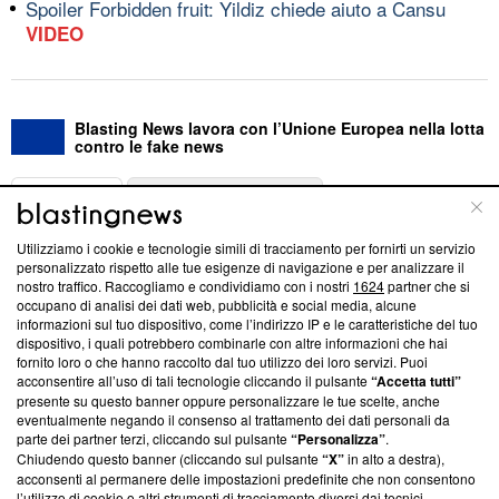
Spoiler Forbidden fruit: Yildiz chiede aiuto a Cansu
VIDEO
Blasting News lavora con l’Unione Europea nella lotta
contro le fake news
ABOUT
LINEA EDITORIALE
Utilizziamo i cookie e tecnologie simili di tracciamento per fornirti un servizio
Questa sezione offre informazioni trasparenti su Blasting
personalizzato rispetto alle tue esigenze di navigazione e per analizzare il
nostro traffico. Raccogliamo e condividiamo con i nostri
1624
partner che si
News, sui nostri processi editoriali e su come ci impegniamo a
occupano di analisi dei dati web, pubblicità e social media, alcune
creare news di qualità. Inoltre, afferma la nostra aderenza a
informazioni sul tuo dispositivo, come l’indirizzo IP e le caratteristiche del tuo
‘Trust Project - News with Integrity’
Blasting News non è
dispositivo, i quali potrebbero combinarle con altre informazioni che hai
ancora membro del programma, ma ha richiesto di farne
fornito loro o che hanno raccolto dal tuo utilizzo dei loro servizi. Puoi
parte; Trust Project non ha ancora effettuato una verifica di
acconsentire all’uso di tali tecnologie cliccando il pulsante
“Accetta tutti”
conformità agli standard.
presente su questo banner oppure personalizzare le tue scelte, anche
eventualmente negando il consenso al trattamento dei dati personali da
parte dei partner terzi, cliccando sul pulsante
“Personalizza”
.
Su di noi
Chiudendo questo banner (cliccando sul pulsante
“X”
in alto a destra),
acconsenti al permanere delle impostazioni predefinite che non consentono
Team editoriale
l’utilizzo di cookie o altri strumenti di tracciamento diversi dai tecnici.