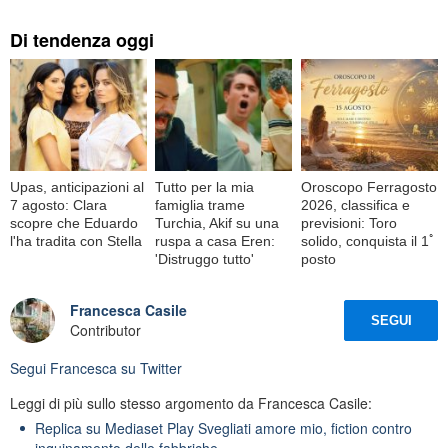
Di tendenza oggi
Upas, anticipazioni al
Tutto per la mia
Oroscopo Ferragosto
7 agosto: Clara
famiglia trame
2026, classifica e
scopre che Eduardo
Turchia, Akif su una
previsioni: Toro
l'ha tradita con Stella
ruspa a casa Eren:
solido, conquista il 1ﾟ
'Distruggo tutto'
posto
Francesca Casile
SEGUI
Contributor
Segui
Francesca
su Twitter
Leggi di più sullo stesso argomento da Francesca Casile:
Replica su Mediaset Play Svegliati amore mio, fiction contro
inquinamento delle fabbriche