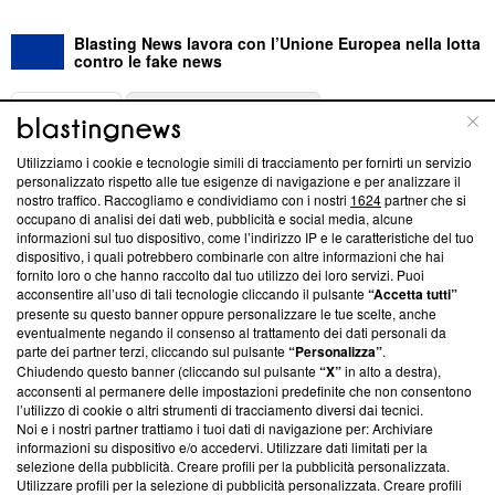
Blasting News lavora con l’Unione Europea nella lotta
contro le fake news
ABOUT
LINEA EDITORIALE
Utilizziamo i cookie e tecnologie simili di tracciamento per fornirti un servizio
Questa sezione offre informazioni trasparenti su Blasting
personalizzato rispetto alle tue esigenze di navigazione e per analizzare il
nostro traffico. Raccogliamo e condividiamo con i nostri
1624
partner che si
News, sui nostri processi editoriali e su come ci impegniamo a
occupano di analisi dei dati web, pubblicità e social media, alcune
creare news di qualità. Inoltre, afferma la nostra aderenza a
informazioni sul tuo dispositivo, come l’indirizzo IP e le caratteristiche del tuo
‘Trust Project - News with Integrity’
Blasting News non è
dispositivo, i quali potrebbero combinarle con altre informazioni che hai
ancora membro del programma, ma ha richiesto di farne
fornito loro o che hanno raccolto dal tuo utilizzo dei loro servizi. Puoi
parte; Trust Project non ha ancora effettuato una verifica di
acconsentire all’uso di tali tecnologie cliccando il pulsante
“Accetta tutti”
conformità agli standard.
presente su questo banner oppure personalizzare le tue scelte, anche
eventualmente negando il consenso al trattamento dei dati personali da
parte dei partner terzi, cliccando sul pulsante
“Personalizza”
.
Su di noi
Chiudendo questo banner (cliccando sul pulsante
“X”
in alto a destra),
acconsenti al permanere delle impostazioni predefinite che non consentono
Team editoriale
l’utilizzo di cookie o altri strumenti di tracciamento diversi dai tecnici.
Noi e i nostri partner trattiamo i tuoi dati di navigazione per: Archiviare
Corporate
informazioni su dispositivo e/o accedervi. Utilizzare dati limitati per la
selezione della pubblicità. Creare profili per la pubblicità personalizzata.
Redazione
Utilizzare profili per la selezione di pubblicità personalizzata. Creare profili