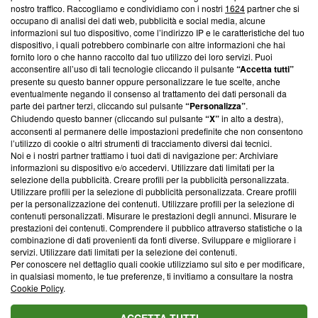
Questa sezione offre informazioni trasparenti su Blasting
nostro traffico. Raccogliamo e condividiamo con i nostri
1624
partner che si
News, sui nostri processi editoriali e su come ci impegniamo a
occupano di analisi dei dati web, pubblicità e social media, alcune
creare news di qualità. Inoltre, afferma la nostra aderenza a
informazioni sul tuo dispositivo, come l’indirizzo IP e le caratteristiche del tuo
‘Trust Project - News with Integrity’
Blasting News non è
dispositivo, i quali potrebbero combinarle con altre informazioni che hai
fornito loro o che hanno raccolto dal tuo utilizzo dei loro servizi. Puoi
ancora membro del programma, ma ha richiesto di farne
acconsentire all’uso di tali tecnologie cliccando il pulsante
“Accetta tutti”
parte; Trust Project non ha ancora effettuato una verifica di
presente su questo banner oppure personalizzare le tue scelte, anche
conformità agli standard.
eventualmente negando il consenso al trattamento dei dati personali da
parte dei partner terzi, cliccando sul pulsante
“Personalizza”
.
Su di noi
Chiudendo questo banner (cliccando sul pulsante
“X”
in alto a destra),
acconsenti al permanere delle impostazioni predefinite che non consentono
Team editoriale
l’utilizzo di cookie o altri strumenti di tracciamento diversi dai tecnici.
Noi e i nostri partner trattiamo i tuoi dati di navigazione per: Archiviare
Corporate
informazioni su dispositivo e/o accedervi. Utilizzare dati limitati per la
selezione della pubblicità. Creare profili per la pubblicità personalizzata.
Redazione
Utilizzare profili per la selezione di pubblicità personalizzata. Creare profili
per la personalizzazione dei contenuti. Utilizzare profili per la selezione di
Informativa Privacy
contenuti personalizzati. Misurare le prestazioni degli annunci. Misurare le
prestazioni dei contenuti. Comprendere il pubblico attraverso statistiche o la
Cookie Policy
combinazione di dati provenienti da fonti diverse. Sviluppare e migliorare i
servizi. Utilizzare dati limitati per la selezione dei contenuti.
Per conoscere nel dettaglio quali cookie utilizziamo sul sito e per modificare,
Blasting SA, IDI CHE-247.845.224, Via Carlo Frasca, 3 - 6900
in qualsiasi momento, le tue preferenze, ti invitiamo a consultare la nostra
Lugano (Svizzera) Tel:
+39 0690258937
Cookie Policy
.
© 2026 Blasting News
ACCETTA TUTTI