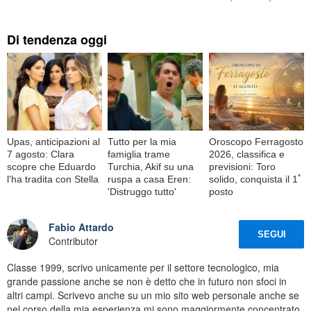
Di tendenza oggi
Upas, anticipazioni al
Tutto per la mia
Oroscopo Ferragosto
7 agosto: Clara
famiglia trame
2026, classifica e
scopre che Eduardo
Turchia, Akif su una
previsioni: Toro
l'ha tradita con Stella
ruspa a casa Eren:
solido, conquista il 1ﾟ
'Distruggo tutto'
posto
Fabio Attardo
SEGUI
Contributor
Classe 1999, scrivo unicamente per il settore tecnologico, mia
grande passione anche se non è detto che in futuro non sfoci in
altri campi. Scrivevo anche su un mio sito web personale anche se
nel corso della mia esperienza mi sono maggiormente concentrato