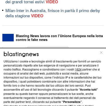
dei grandi tornei estivi
VIDEO
Milan-Inter in Australia, finisce in parità il primo derby
della stagione
VIDEO
Blasting News lavora con l’Unione Europea nella lotta
contro le fake news
ABOUT
LINEA EDITORIALE
Utilizziamo i cookie e tecnologie simili di tracciamento per fornirti un servizio
Questa sezione offre informazioni trasparenti su Blasting
personalizzato rispetto alle tue esigenze di navigazione e per analizzare il
nostro traffico. Raccogliamo e condividiamo con i nostri
1624
partner che si
News, sui nostri processi editoriali e su come ci impegniamo a
occupano di analisi dei dati web, pubblicità e social media, alcune
creare news di qualità. Inoltre, afferma la nostra aderenza a
informazioni sul tuo dispositivo, come l’indirizzo IP e le caratteristiche del tuo
‘Trust Project - News with Integrity’
Blasting News non è
dispositivo, i quali potrebbero combinarle con altre informazioni che hai
ancora membro del programma, ma ha richiesto di farne
fornito loro o che hanno raccolto dal tuo utilizzo dei loro servizi. Puoi
parte; Trust Project non ha ancora effettuato una verifica di
acconsentire all’uso di tali tecnologie cliccando il pulsante
“Accetta tutti”
conformità agli standard.
presente su questo banner oppure personalizzare le tue scelte, anche
eventualmente negando il consenso al trattamento dei dati personali da
parte dei partner terzi, cliccando sul pulsante
“Personalizza”
.
Su di noi
Chiudendo questo banner (cliccando sul pulsante
in alto a destra),