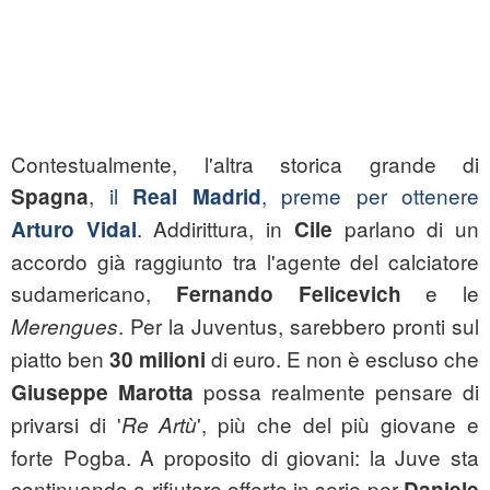
Contestualmente, l'altra storica grande di
,
il
, preme per ottenere
Spagna
Real Madrid
. Addirittura, in
parlano di un
Arturo Vidal
Cile
accordo già raggiunto tra l'agente del calciatore
sudamericano,
e le
Fernando Felicevich
. Per la Juventus, sarebbero pronti sul
Merengues
piatto ben
di euro. E non è escluso che
30 milioni
possa realmente pensare di
Giuseppe Marotta
privarsi di '
', più che del più giovane e
Re Artù
forte Pogba. A proposito di giovani: la Juve sta
continuando a rifiutare offerte in serie per
Daniele