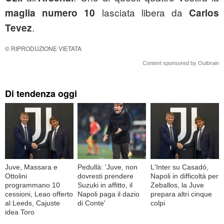
lasciata libera da
maglia numero 10
Carlos
.
Tevez
© RIPRODUZIONE VIETATA
Content sponsored by Outbrain
Di tendenza oggi
Juve, Massara e
Pedullà: 'Juve, non
L'Inter su Casadó,
Ottolini
dovresti prendere
Napoli in difficoltà per
programmano 10
Suzuki in affitto, il
Zeballos, la Juve
cessioni, Leao offerto
Napoli paga il dazio
prepara altri cinque
al Leeds, Cajuste
di Conte'
colpi
idea Toro