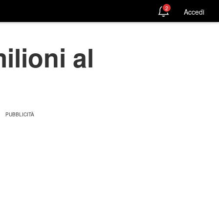
2
Accedi
lioni al