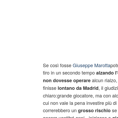
Se così fosse
Giuseppe Marotta
pot
tiro in un secondo tempo
alzando l'
alcun rialzo,
non dovesse operare
finisse
, il giud
lontano da Madrid
chiaro:grande giocatore, ma con alcun
cui non vale la pena investire più d
correrebbero un
se 
grosso rischio
ancora ventitré anni - iniziasse a