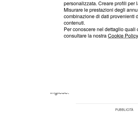
offrire di più: secondo molti rumors
personalizzata. Creare profili per 
intenzionato a
riscattare
il centrava
Misurare le prestazioni degli annun
combinazione di dati provenienti da 
nazionale spagnola per trenta milion
contenuti.
rivenderlo in
ad una
Premier League
Per conoscere nel dettaglio quali c
di euro.
cinquanta milioni
consultare la nostra
Cookie Policy
La Juventus crede in
Insomma l'offerta di 10-15 milioni d
del Real Madrid e c
vedere il gioco
veramente delle offerte di un certo
inglese.