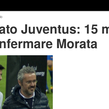
io
to Juventus: 15 mi
onfermare Morata