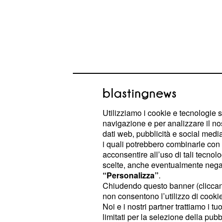
Utilizziamo i cookie e tecnologie s
navigazione e per analizzare il no
dati web, pubblicità e social media,
L'eventuale trattativa potrà partire s
i quali potrebbero combinarle con a
Champions League - in programma c
acconsentire all’uso di tali tecnol
scelte, anche eventualmente negand
maggio allo stadio
di Mila
San Siro
“Personalizza”
.
di tratterebbe di un
primo abbocc
Chiudendo questo banner (clicca
davvero i bianconeri vogliono contin
non consentono l’utilizzo di cookie 
Noi e i nostri partner trattiamo i t
servizi del giocatore iberico dovran
limitati per la selezione della pubb