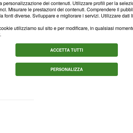
, il Real Madrid sarebbe
la personalizzazione dei contenuti. Utilizzare profili per la selez
nti classe 1992 della
ci. Misurare le prestazioni dei contenuti. Comprendere il pubblic
fonti diverse. Sviluppare e migliorare i servizi. Utilizzare dati l
i di euro per poi
 cifra vicina ai
ookie utilizziamo sul sito e per modificare, in qualsiasi momento,
.
 Morata
ACCETTA TUTTI
i euro servirebbe a
PERSONALIZZA
apire se ci sono
 spessore dal campionato