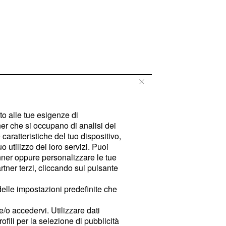
tto alle tue esigenze di
er che si occupano di analisi dei
caratteristiche del tuo dispositivo,
 utilizzo dei loro servizi. Puoi
ner oppure personalizzare le tue
tner terzi, cliccando sul pulsante
delle impostazioni predefinite che
e/o accedervi. Utilizzare dati
rofili per la selezione di pubblicità