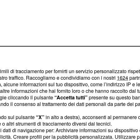
imili di tracciamento per fornirti un servizio personalizzato rispe
stro traffico. Raccogliamo e condividiamo con i nostri
1624
partn
 alcune informazioni sul tuo dispositivo, come l’indirizzo IP e le 
olo dopo la finale di
ltre informazioni che hai fornito loro o che hanno raccolto dal tuo
ome tutti sanno il 28
ogie cliccando il pulsante
“Accetta tutti”
presente su questo ban
o il consenso al trattamento dei dati personali da parte dei par
no.Con ogni probabilità
, perché se
amento
ndo sul pulsante
“X”
in alto a destra), acconsenti al permanere 
uare ad avvalersi dei
o altri strumenti di tracciamento diversi dai tecnici.
uoi dati di navigazione per: Archiviare informazioni su dispositivo 
no con ogni probabilità
licità. Creare profili per la pubblicità personalizzata. Utilizzare p