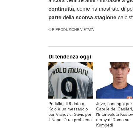
gi
, come ha mostrato di pot
continuità
della
calcist
parte
scorsa stagione
© RIPRODUZIONE VIETATA
Di tendenza oggi
Pedullà: 'Il 9 dato a
Juve, sondaggi per
Kolo è un messaggio
Caprile del Cagliari,
per Vlahovic, Savic per
l'Inter valuta Kostov
il Napoli è un problema'
derby di Roma su
Kumbedi