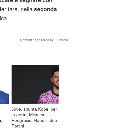
ocare e segnare con
er fare, nella
seconda
ica.
Content sponsored by Outbrain
Juve, spunta Kobel per
la porta, Milan su
i,
Pongracic, Napoli: idea
Fortini