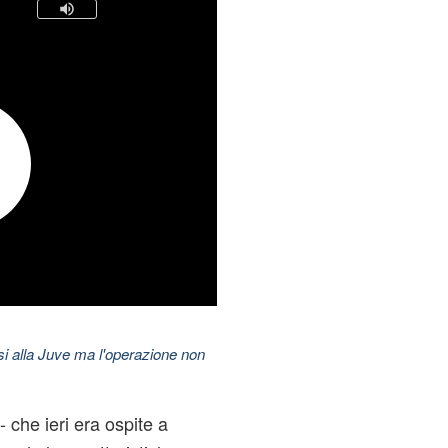
esi alla Juve ma l'operazione non
- che ieri era ospite a