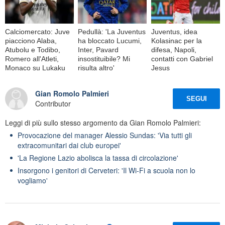
Calciomercato: Juve
Pedullà: 'La Juventus
Juventus, idea
piacciono Alaba,
ha bloccato Lucumi,
Kolasinac per la
Atubolu e Todibo,
Inter, Pavard
difesa, Napoli,
Romero all'Atleti,
insostituibile? Mi
contatti con Gabriel
Monaco su Lukaku
risulta altro'
Jesus
Gian Romolo Palmieri
SEGUI
Contributor
Leggi di più sullo stesso argomento da Gian Romolo Palmieri:
Provocazione del manager Alessio Sundas: 'Via tutti gli
extracomunitari dai club europei'
'La Regione Lazio abolisca la tassa di circolazione'
Insorgono i genitori di Cerveteri: 'Il Wi-Fi a scuola non lo
vogliamo'