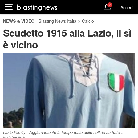
2
Accedi
NEWS & VIDEO
Blasting News Italia
>
Calcio
Scudetto 1915 alla Lazio, il sì
è vicino
Lazio Family - Aggiornamento in tempo reale delle notizie su tutto ... -
laziofamily.it