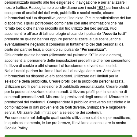
Questa sezione offre informazioni trasparenti su Blasting
personalizzato rispetto alle tue esigenze di navigazione e per analizzare il
nostro traffico. Raccogliamo e condividiamo con i nostri
1624
partner che si
News, sui nostri processi editoriali e su come ci impegniamo a
occupano di analisi dei dati web, pubblicità e social media, alcune
creare news di qualità. Inoltre, afferma la nostra aderenza a
informazioni sul tuo dispositivo, come l’indirizzo IP e le caratteristiche del tuo
‘Trust Project - News with Integrity’
Blasting News non è
dispositivo, i quali potrebbero combinarle con altre informazioni che hai
ancora membro del programma, ma ha richiesto di farne
fornito loro o che hanno raccolto dal tuo utilizzo dei loro servizi. Puoi
parte; Trust Project non ha ancora effettuato una verifica di
acconsentire all’uso di tali tecnologie cliccando il pulsante
“Accetta tutti”
conformità agli standard.
presente su questo banner oppure personalizzare le tue scelte, anche
eventualmente negando il consenso al trattamento dei dati personali da
parte dei partner terzi, cliccando sul pulsante
“Personalizza”
.
Su di noi
Chiudendo questo banner (cliccando sul pulsante
“X”
in alto a destra),
acconsenti al permanere delle impostazioni predefinite che non consentono
Team editoriale
l’utilizzo di cookie o altri strumenti di tracciamento diversi dai tecnici.
Noi e i nostri partner trattiamo i tuoi dati di navigazione per: Archiviare
Corporate
informazioni su dispositivo e/o accedervi. Utilizzare dati limitati per la
selezione della pubblicità. Creare profili per la pubblicità personalizzata.
Redazione
Utilizzare profili per la selezione di pubblicità personalizzata. Creare profili
per la personalizzazione dei contenuti. Utilizzare profili per la selezione di
Informativa Privacy
contenuti personalizzati. Misurare le prestazioni degli annunci. Misurare le
prestazioni dei contenuti. Comprendere il pubblico attraverso statistiche o la
Cookie Policy
combinazione di dati provenienti da fonti diverse. Sviluppare e migliorare i
servizi. Utilizzare dati limitati per la selezione dei contenuti.
Blasting SA, IDI CHE-247.845.224, Via Carlo Frasca, 3 - 6900
Per conoscere nel dettaglio quali cookie utilizziamo sul sito e per modificare,
Lugano (Svizzera) Tel:
+39 0690258937
in qualsiasi momento, le tue preferenze, ti invitiamo a consultare la nostra
Cookie Policy
.
© 2026 Blasting News