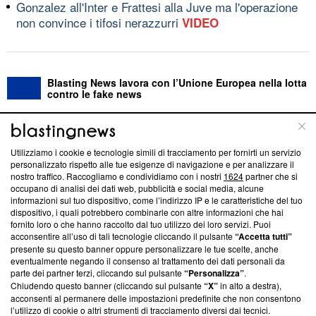
Gonzalez all'Inter e Frattesi alla Juve ma l'operazione
non convince i tifosi nerazzurri
VIDEO
Blasting News lavora con l’Unione Europea nella lotta
contro le fake news
ABOUT
LINEA EDITORIALE
Utilizziamo i cookie e tecnologie simili di tracciamento per fornirti un servizio
personalizzato rispetto alle tue esigenze di navigazione e per analizzare il
Questa sezione offre informazioni trasparenti su Blasting
nostro traffico. Raccogliamo e condividiamo con i nostri
1624
partner che si
News, sui nostri processi editoriali e su come ci impegniamo a
occupano di analisi dei dati web, pubblicità e social media, alcune
creare news di qualità. Inoltre, afferma la nostra aderenza a
informazioni sul tuo dispositivo, come l’indirizzo IP e le caratteristiche del tuo
‘Trust Project - News with Integrity’
Blasting News non è
dispositivo, i quali potrebbero combinarle con altre informazioni che hai
fornito loro o che hanno raccolto dal tuo utilizzo dei loro servizi. Puoi
ancora membro del programma, ma ha richiesto di farne
acconsentire all’uso di tali tecnologie cliccando il pulsante
“Accetta tutti”
parte; Trust Project non ha ancora effettuato una verifica di
presente su questo banner oppure personalizzare le tue scelte, anche
conformità agli standard.
eventualmente negando il consenso al trattamento dei dati personali da
parte dei partner terzi, cliccando sul pulsante
“Personalizza”
.
Su di noi
Chiudendo questo banner (cliccando sul pulsante
“X”
in alto a destra),
acconsenti al permanere delle impostazioni predefinite che non consentono
Team editoriale
l’utilizzo di cookie o altri strumenti di tracciamento diversi dai tecnici.