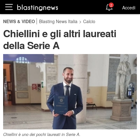
2
Accedi
NEWS & VIDEO
Blasting News Italia
>
Calcio
Chiellini e gli altri laureati
della Serie A
Chiellini è uno dei pochi laureati in Serie A.