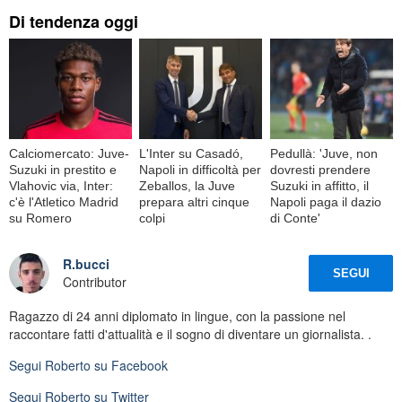
Di tendenza oggi
Calciomercato: Juve-
L'Inter su Casadó,
Pedullà: 'Juve, non
Suzuki in prestito e
Napoli in difficoltà per
dovresti prendere
Vlahovic via, Inter:
Zeballos, la Juve
Suzuki in affitto, il
c'è l'Atletico Madrid
prepara altri cinque
Napoli paga il dazio
su Romero
colpi
di Conte'
R.bucci
SEGUI
Contributor
Ragazzo di 24 anni diplomato in lingue, con la passione nel
raccontare fatti d'attualità e il sogno di diventare un giornalista. .
Segui
Roberto
su Facebook
Segui
Roberto
su Twitter