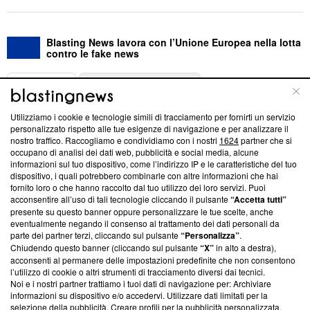
Blasting News lavora con l’Unione Europea nella lotta
contro le fake news
ABOUT
LINEA EDITORIALE
Utilizziamo i cookie e tecnologie simili di tracciamento per fornirti un servizio
Questa sezione offre informazioni trasparenti su Blasting
personalizzato rispetto alle tue esigenze di navigazione e per analizzare il
nostro traffico. Raccogliamo e condividiamo con i nostri
1624
partner che si
News, sui nostri processi editoriali e su come ci impegniamo a
occupano di analisi dei dati web, pubblicità e social media, alcune
creare news di qualità. Inoltre, afferma la nostra aderenza a
informazioni sul tuo dispositivo, come l’indirizzo IP e le caratteristiche del tuo
‘Trust Project - News with Integrity’
Blasting News non è
dispositivo, i quali potrebbero combinarle con altre informazioni che hai
ancora membro del programma, ma ha richiesto di farne
fornito loro o che hanno raccolto dal tuo utilizzo dei loro servizi. Puoi
parte; Trust Project non ha ancora effettuato una verifica di
acconsentire all’uso di tali tecnologie cliccando il pulsante
“Accetta tutti”
conformità agli standard.
presente su questo banner oppure personalizzare le tue scelte, anche
eventualmente negando il consenso al trattamento dei dati personali da
parte dei partner terzi, cliccando sul pulsante
“Personalizza”
.
Su di noi
Chiudendo questo banner (cliccando sul pulsante
“X”
in alto a destra),
acconsenti al permanere delle impostazioni predefinite che non consentono
Team editoriale
l’utilizzo di cookie o altri strumenti di tracciamento diversi dai tecnici.
Noi e i nostri partner trattiamo i tuoi dati di navigazione per: Archiviare
Corporate
informazioni su dispositivo e/o accedervi. Utilizzare dati limitati per la
selezione della pubblicità. Creare profili per la pubblicità personalizzata.