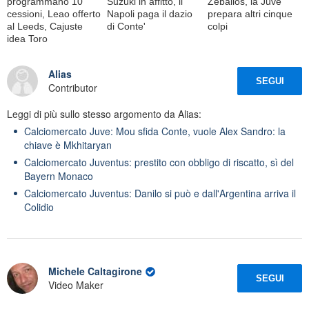
programmano 10
Suzuki in affitto, il
Zeballos, la Juve
cessioni, Leao offerto
Napoli paga il dazio
prepara altri cinque
al Leeds, Cajuste
di Conte'
colpi
idea Toro
Alias
SEGUI
Contributor
Leggi di più sullo stesso argomento da Alias:
Calciomercato Juve: Mou sfida Conte, vuole Alex Sandro: la
chiave è Mkhitaryan
Calciomercato Juventus: prestito con obbligo di riscatto, sì del
Bayern Monaco
Calciomercato Juventus: Danilo si può e dall'Argentina arriva il
Colidio
Michele Caltagirone
SEGUI
Video Maker