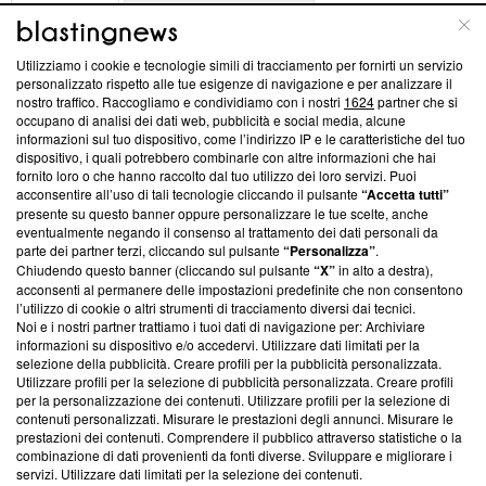
ABOUT
LINEA EDITORIALE
Utilizziamo i cookie e tecnologie simili di tracciamento per fornirti un servizio
Questa sezione offre informazioni trasparenti su Blasting
personalizzato rispetto alle tue esigenze di navigazione e per analizzare il
nostro traffico. Raccogliamo e condividiamo con i nostri
1624
partner che si
News, sui nostri processi editoriali e su come ci impegniamo a
occupano di analisi dei dati web, pubblicità e social media, alcune
creare news di qualità. Inoltre, afferma la nostra aderenza a
informazioni sul tuo dispositivo, come l’indirizzo IP e le caratteristiche del tuo
‘Trust Project - News with Integrity’
Blasting News non è
dispositivo, i quali potrebbero combinarle con altre informazioni che hai
ancora membro del programma, ma ha richiesto di farne
fornito loro o che hanno raccolto dal tuo utilizzo dei loro servizi. Puoi
parte; Trust Project non ha ancora effettuato una verifica di
acconsentire all’uso di tali tecnologie cliccando il pulsante
“Accetta tutti”
conformità agli standard.
presente su questo banner oppure personalizzare le tue scelte, anche
eventualmente negando il consenso al trattamento dei dati personali da
parte dei partner terzi, cliccando sul pulsante
“Personalizza”
.
Su di noi
Chiudendo questo banner (cliccando sul pulsante
“X”
in alto a destra),
acconsenti al permanere delle impostazioni predefinite che non consentono
Team editoriale
l’utilizzo di cookie o altri strumenti di tracciamento diversi dai tecnici.
Noi e i nostri partner trattiamo i tuoi dati di navigazione per: Archiviare
Corporate
informazioni su dispositivo e/o accedervi. Utilizzare dati limitati per la
selezione della pubblicità. Creare profili per la pubblicità personalizzata.
Redazione
Utilizzare profili per la selezione di pubblicità personalizzata. Creare profili
per la personalizzazione dei contenuti. Utilizzare profili per la selezione di
Informativa Privacy
contenuti personalizzati. Misurare le prestazioni degli annunci. Misurare le
prestazioni dei contenuti. Comprendere il pubblico attraverso statistiche o la
Cookie Policy
combinazione di dati provenienti da fonti diverse. Sviluppare e migliorare i
servizi. Utilizzare dati limitati per la selezione dei contenuti.
Blasting SA, IDI CHE-247.845.224, Via Carlo Frasca, 3 - 6900