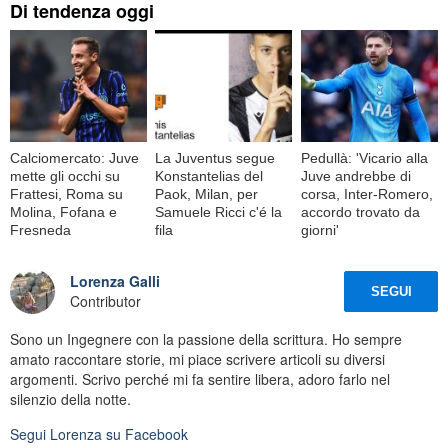
Di tendenza oggi
Calciomercato: Juve
La Juventus segue
Pedullà: 'Vicario alla
mette gli occhi su
Konstantelias del
Juve andrebbe di
Frattesi, Roma su
Paok, Milan, per
corsa, Inter-Romero,
Molina, Fofana e
Samuele Ricci c'é la
accordo trovato da
Fresneda
fila
giorni'
Lorenza Galli
SEGUI
Contributor
Sono un Ingegnere con la passione della scrittura. Ho sempre
amato raccontare storie, mi piace scrivere articoli su diversi
argomenti. Scrivo perché mi fa sentire libera, adoro farlo nel
silenzio della notte.
Segui
Lorenza
su Facebook