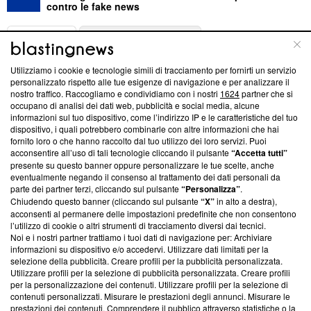
contro le fake news
ABOUT
LINEA EDITORIALE
Utilizziamo i cookie e tecnologie simili di tracciamento per fornirti un servizio
Questa sezione offre informazioni trasparenti su Blasting
personalizzato rispetto alle tue esigenze di navigazione e per analizzare il
nostro traffico. Raccogliamo e condividiamo con i nostri
1624
partner che si
News, sui nostri processi editoriali e su come ci impegniamo a
occupano di analisi dei dati web, pubblicità e social media, alcune
creare news di qualità. Inoltre, afferma la nostra aderenza a
informazioni sul tuo dispositivo, come l’indirizzo IP e le caratteristiche del tuo
‘Trust Project - News with Integrity’
Blasting News non è
dispositivo, i quali potrebbero combinarle con altre informazioni che hai
ancora membro del programma, ma ha richiesto di farne
fornito loro o che hanno raccolto dal tuo utilizzo dei loro servizi. Puoi
parte; Trust Project non ha ancora effettuato una verifica di
acconsentire all’uso di tali tecnologie cliccando il pulsante
“Accetta tutti”
conformità agli standard.
presente su questo banner oppure personalizzare le tue scelte, anche
eventualmente negando il consenso al trattamento dei dati personali da
parte dei partner terzi, cliccando sul pulsante
“Personalizza”
.
Su di noi
Chiudendo questo banner (cliccando sul pulsante
“X”
in alto a destra),
acconsenti al permanere delle impostazioni predefinite che non consentono
Team editoriale
l’utilizzo di cookie o altri strumenti di tracciamento diversi dai tecnici.
Noi e i nostri partner trattiamo i tuoi dati di navigazione per: Archiviare
Corporate
informazioni su dispositivo e/o accedervi. Utilizzare dati limitati per la
selezione della pubblicità. Creare profili per la pubblicità personalizzata.
Redazione
Utilizzare profili per la selezione di pubblicità personalizzata. Creare profili
per la personalizzazione dei contenuti. Utilizzare profili per la selezione di
Informativa Privacy
contenuti personalizzati. Misurare le prestazioni degli annunci. Misurare le
prestazioni dei contenuti. Comprendere il pubblico attraverso statistiche o la