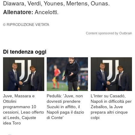
Diawara, Verdi, Younes, Mertens, Ounas.
Ancelotti.
Allenatore:
© RIPRODUZIONE VIETATA
Content sponsored by Outbrain
Di tendenza oggi
Juve, Massara e
Pedullà: 'Juve, non
L'Inter su Casadó,
Ottolini
dovresti prendere
Napoli in difficoltà per
programmano 10
Suzuki in affitto, il
Zeballos, la Juve
cessioni, Leao offerto
Napoli paga il dazio
prepara altri cinque
al Leeds, Cajuste
di Conte'
colpi
idea Toro