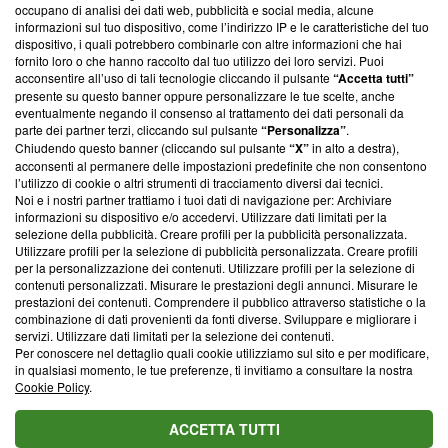
occupano di analisi dei dati web, pubblicità e social media, alcune
creare news di qualità. Inoltre, afferma la nostra aderenza a
informazioni sul tuo dispositivo, come l’indirizzo IP e le caratteristiche del tuo
‘Trust Project - News with Integrity’
Blasting News non è
dispositivo, i quali potrebbero combinarle con altre informazioni che hai
ancora membro del programma, ma ha richiesto di farne
fornito loro o che hanno raccolto dal tuo utilizzo dei loro servizi. Puoi
parte; Trust Project non ha ancora effettuato una verifica di
acconsentire all’uso di tali tecnologie cliccando il pulsante
“Accetta tutti”
conformità agli standard.
presente su questo banner oppure personalizzare le tue scelte, anche
eventualmente negando il consenso al trattamento dei dati personali da
parte dei partner terzi, cliccando sul pulsante
“Personalizza”
.
Su di noi
Chiudendo questo banner (cliccando sul pulsante
“X”
in alto a destra),
acconsenti al permanere delle impostazioni predefinite che non consentono
Team editoriale
l’utilizzo di cookie o altri strumenti di tracciamento diversi dai tecnici.
Noi e i nostri partner trattiamo i tuoi dati di navigazione per: Archiviare
Corporate
informazioni su dispositivo e/o accedervi. Utilizzare dati limitati per la
selezione della pubblicità. Creare profili per la pubblicità personalizzata.
Redazione
Utilizzare profili per la selezione di pubblicità personalizzata. Creare profili
per la personalizzazione dei contenuti. Utilizzare profili per la selezione di
Informativa Privacy
contenuti personalizzati. Misurare le prestazioni degli annunci. Misurare le
prestazioni dei contenuti. Comprendere il pubblico attraverso statistiche o la
Cookie Policy
combinazione di dati provenienti da fonti diverse. Sviluppare e migliorare i
servizi. Utilizzare dati limitati per la selezione dei contenuti.
Blasting SA, IDI CHE-247.845.224, Via Carlo Frasca, 3 - 6900
Per conoscere nel dettaglio quali cookie utilizziamo sul sito e per modificare,
Lugano (Svizzera) Tel:
+39 0690258937
in qualsiasi momento, le tue preferenze, ti invitiamo a consultare la nostra
Cookie Policy
.
© 2026 Blasting News
ACCETTA TUTTI