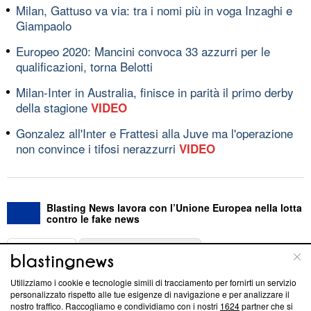
Milan, Gattuso va via: tra i nomi più in voga Inzaghi e
Giampaolo
Europeo 2020: Mancini convoca 33 azzurri per le
qualificazioni, torna Belotti
Milan-Inter in Australia, finisce in parità il primo derby
della stagione
VIDEO
Gonzalez all'Inter e Frattesi alla Juve ma l'operazione
non convince i tifosi nerazzurri
VIDEO
Blasting News lavora con l’Unione Europea nella lotta
contro le fake news
ABOUT
LINEA EDITORIALE
Utilizziamo i cookie e tecnologie simili di tracciamento per fornirti un servizio
Questa sezione offre informazioni trasparenti su Blasting
personalizzato rispetto alle tue esigenze di navigazione e per analizzare il
nostro traffico. Raccogliamo e condividiamo con i nostri
1624
partner che si
News, sui nostri processi editoriali e su come ci impegniamo a