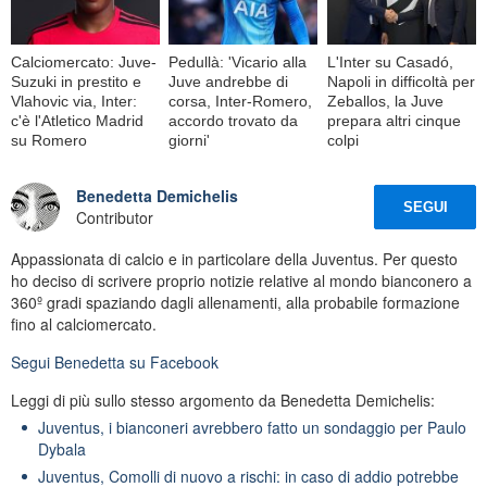
Calciomercato: Juve-
Pedullà: 'Vicario alla
L'Inter su Casadó,
Suzuki in prestito e
Juve andrebbe di
Napoli in difficoltà per
Vlahovic via, Inter:
corsa, Inter-Romero,
Zeballos, la Juve
c'è l'Atletico Madrid
accordo trovato da
prepara altri cinque
su Romero
giorni'
colpi
Benedetta Demichelis
SEGUI
Contributor
Appassionata di calcio e in particolare della Juventus. Per questo
ho deciso di scrivere proprio notizie relative al mondo bianconero a
360º gradi spaziando dagli allenamenti, alla probabile formazione
fino al calciomercato.
Segui
Benedetta
su Facebook
Leggi di più sullo stesso argomento da Benedetta Demichelis:
Juventus, i bianconeri avrebbero fatto un sondaggio per Paulo
Dybala
Juventus, Comolli di nuovo a rischi: in caso di addio potrebbe