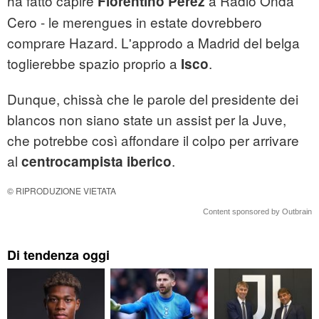
ha fatto capire
a Radio Onda
Florentino Perez
Cero - le merengues in estate dovrebbero
comprare Hazard. L'approdo a Madrid del belga
toglierebbe spazio proprio a
.
Isco
Dunque, chissà che le parole del presidente dei
blancos non siano state un assist per la Juve,
che potrebbe così affondare il colpo per arrivare
al
.
centrocampista iberico
© RIPRODUZIONE VIETATA
Content sponsored by Outbrain
Di tendenza oggi