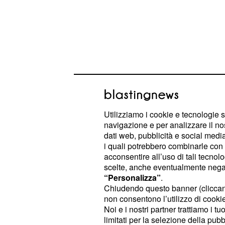
Utilizziamo i cookie e tecnologie s
navigazione e per analizzare il no
dati web, pubblicità e social media,
La Juve, dunque, potrebbe farsi ava
i quali potrebbero combinarle con a
che starebbe cercando qualcuno do
acconsentire all’uso di tali tecnol
esperienza per sostituire
scelte, anche eventualmente negand
Andrea Ba
“Personalizza”
.
Chiudendo questo banner (clicca
Guelpa parla della qu
non consentono l’utilizzo di cookie 
Noi e i nostri partner trattiamo i t
allenatore
limitati per la selezione della pubb