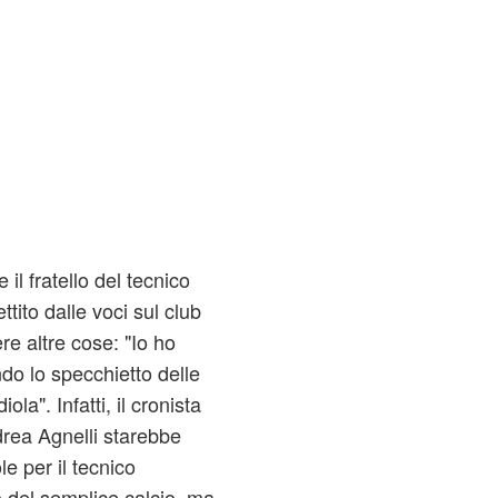
il fratello del tecnico
tito dalle voci sul club
re altre cose: "Io ho
ndo lo specchietto delle
ola". Infatti, il cronista
drea Agnelli starebbe
e per il tecnico
 del semplice calcio, ma