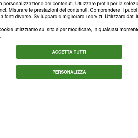
la personalizzazione dei contenuti. Utilizzare profili per la selez
nale" fu uno dei primi a
ci. Misurare le prestazioni dei contenuti. Comprendere il pubblic
. In questi
p Guardiola
fonti diverse. Sviluppare e migliorare i servizi. Utilizzare dati l
panchina dei bianconeri si
ookie utilizziamo sul sito e per modificare, in qualsiasi momento,
il nuovo tecnico sarà
.
 che alla fine possa
 ha parlato proprio di
ACCETTA TUTTI
domanda se Sarri andrà
o in discussione, perché
PERSONALIZZA
rnale" ha poi sottolineato
avanti all'infinito a