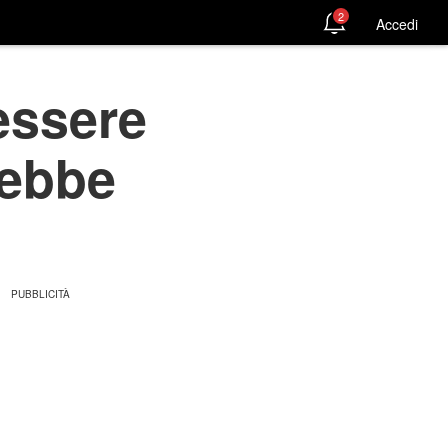
2
Accedi
essere
rebbe