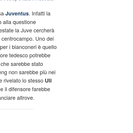
asa
. Infatti la
Juventus
 alla questione
estate la Juve cercherà
 il centrocampo. Uno dei
er i bianconeri è quello
ensore tedesco potrebbe
 che sarebbe stato
eng non sarebbe più nei
 rivelato lo stesso
Uli
 il difensore farebbe
nciare altrove.