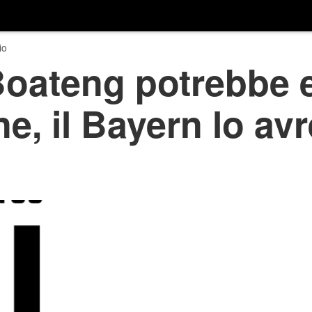
io
Boateng potrebbe 
e, il Bayern lo av