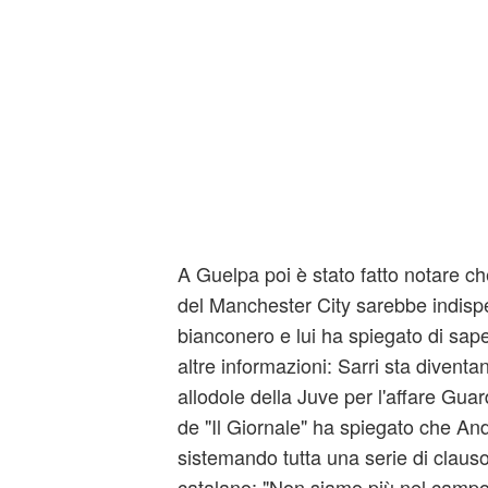
A Guelpa poi è stato fatto notare che 
del Manchester City sarebbe indispet
bianconero e lui ha spiegato di sape
altre informazioni: Sarri sta diventa
allodole della Juve per l'affare Guardi
de "Il Giornale" ha spiegato che An
sistemando tutta una serie di clausol
catalano: "Non siamo più nel campo