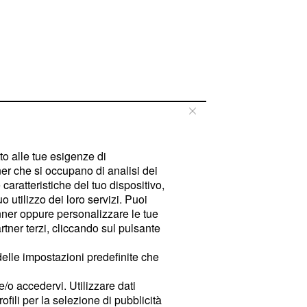
tto alle tue esigenze di
er che si occupano di analisi dei
caratteristiche del tuo dispositivo,
 utilizzo dei loro servizi. Puoi
ner oppure personalizzare le tue
tner terzi, cliccando sul pulsante
delle impostazioni predefinite che
e/o accedervi. Utilizzare dati
rofili per la selezione di pubblicità