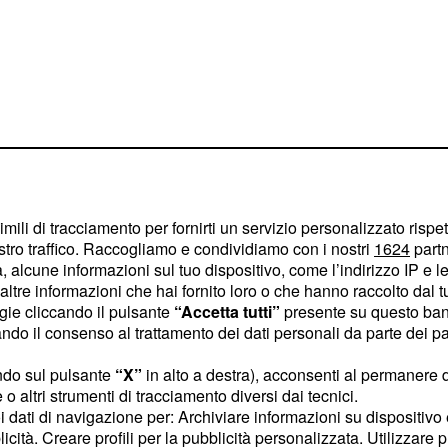
imili di tracciamento per fornirti un servizio personalizzato rispe
stro traffico. Raccogliamo e condividiamo con i nostri
1624
partn
 alcune informazioni sul tuo dispositivo, come l’indirizzo IP e le 
nti per Boateng visto
ltre informazioni che hai fornito loro o che hanno raccolto dal tuo
tato di grande
ogie cliccando il pulsante
“Accetta tutti”
presente su questo ban
.
o il consenso al trattamento dei dati personali da parte dei par
rzagli
ndo sul pulsante
“X”
in alto a destra), acconsenti al permanere 
estione
o altri strumenti di tracciamento diversi dai tecnici.
uoi dati di navigazione per: Archiviare informazioni su dispositivo 
licità. Creare profili per la pubblicità personalizzata. Utilizzare p