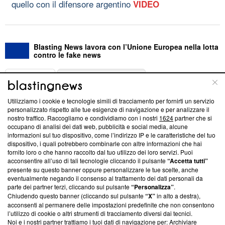
quello con il difensore argentino
VIDEO
Blasting News lavora con l’Unione Europea nella lotta
contro le fake news
ABOUT
LINEA EDITORIALE
Utilizziamo i cookie e tecnologie simili di tracciamento per fornirti un servizio
Questa sezione offre informazioni trasparenti su Blasting
personalizzato rispetto alle tue esigenze di navigazione e per analizzare il
nostro traffico. Raccogliamo e condividiamo con i nostri
1624
partner che si
News, sui nostri processi editoriali e su come ci impegniamo a
occupano di analisi dei dati web, pubblicità e social media, alcune
creare news di qualità. Inoltre, afferma la nostra aderenza a
informazioni sul tuo dispositivo, come l’indirizzo IP e le caratteristiche del tuo
‘Trust Project - News with Integrity’
Blasting News non è
dispositivo, i quali potrebbero combinarle con altre informazioni che hai
ancora membro del programma, ma ha richiesto di farne
fornito loro o che hanno raccolto dal tuo utilizzo dei loro servizi. Puoi
parte; Trust Project non ha ancora effettuato una verifica di
acconsentire all’uso di tali tecnologie cliccando il pulsante
“Accetta tutti”
conformità agli standard.
presente su questo banner oppure personalizzare le tue scelte, anche
eventualmente negando il consenso al trattamento dei dati personali da
parte dei partner terzi, cliccando sul pulsante
“Personalizza”
.
Su di noi
Chiudendo questo banner (cliccando sul pulsante
“X”
in alto a destra),
acconsenti al permanere delle impostazioni predefinite che non consentono
Team editoriale
l’utilizzo di cookie o altri strumenti di tracciamento diversi dai tecnici.
Noi e i nostri partner trattiamo i tuoi dati di navigazione per: Archiviare
Corporate