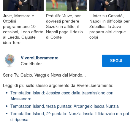
Juve, Massara e
Pedullà: 'Juve, non
L'Inter su Casadó,
Ottolini
dovresti prendere
Napoli in difficoltà per
programmano 10
Suzuki in affitto, il
Zeballos, la Juve
cessioni, Leao offerto
Napoli paga il dazio
prepara altri cinque
al Leeds, Cajuste
di Conte'
colpi
idea Toro
VivereLiberamente
SEGUI
Contributor
Serie Tv, Calcio, Viaggi e News dal Mondo. .
Leggi di più sullo stesso argomento da VivereLiberamente:
Temptation Island: Jessica esce dalla trasmissione con
Alessandro
Temptation Island, terza puntata: Arcangelo lascia Nunzia
Temptation Island, 2^ puntata: Nunzia lascia il fidanzato ma poi
ci ripensa