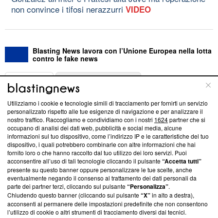
non convince i tifosi nerazzurri
VIDEO
Blasting News lavora con l’Unione Europea nella lotta
contro le fake news
ABOUT
LINEA EDITORIALE
Utilizziamo i cookie e tecnologie simili di tracciamento per fornirti un servizio
Questa sezione offre informazioni trasparenti su Blasting
personalizzato rispetto alle tue esigenze di navigazione e per analizzare il
nostro traffico. Raccogliamo e condividiamo con i nostri
1624
partner che si
News, sui nostri processi editoriali e su come ci impegniamo a
occupano di analisi dei dati web, pubblicità e social media, alcune
creare news di qualità. Inoltre, afferma la nostra aderenza a
informazioni sul tuo dispositivo, come l’indirizzo IP e le caratteristiche del tuo
‘Trust Project - News with Integrity’
Blasting News non è
dispositivo, i quali potrebbero combinarle con altre informazioni che hai
ancora membro del programma, ma ha richiesto di farne
fornito loro o che hanno raccolto dal tuo utilizzo dei loro servizi. Puoi
parte; Trust Project non ha ancora effettuato una verifica di
acconsentire all’uso di tali tecnologie cliccando il pulsante
“Accetta tutti”
conformità agli standard.
presente su questo banner oppure personalizzare le tue scelte, anche
eventualmente negando il consenso al trattamento dei dati personali da
parte dei partner terzi, cliccando sul pulsante
“Personalizza”
.
Su di noi
Chiudendo questo banner (cliccando sul pulsante
“X”
in alto a destra),
acconsenti al permanere delle impostazioni predefinite che non consentono
Team editoriale
l’utilizzo di cookie o altri strumenti di tracciamento diversi dai tecnici.