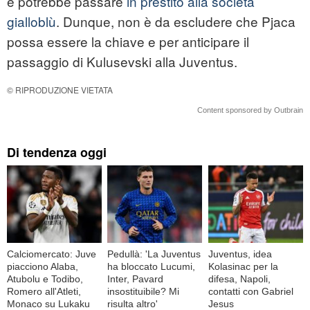
e potrebbe passare
in prestito alla società
gialloblù
. Dunque, non è da escludere che Pjaca
possa essere la chiave e per anticipare il
passaggio di Kulusevski alla Juventus.
© RIPRODUZIONE VIETATA
Content sponsored by Outbrain
Di tendenza oggi
Calciomercato: Juve
Pedullà: 'La Juventus
Juventus, idea
piacciono Alaba,
ha bloccato Lucumi,
Kolasinac per la
Atubolu e Todibo,
Inter, Pavard
difesa, Napoli,
Romero all'Atleti,
insostituibile? Mi
contatti con Gabriel
Monaco su Lukaku
risulta altro'
Jesus