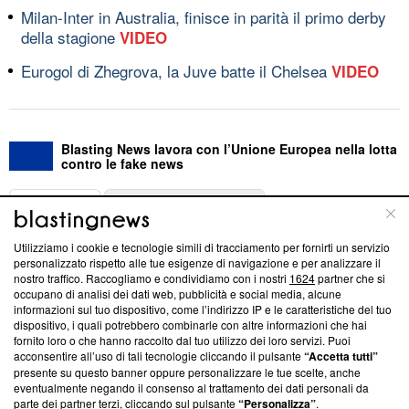
Milan-Inter in Australia, finisce in parità il primo derby
della stagione
VIDEO
Eurogol di Zhegrova, la Juve batte il Chelsea
VIDEO
Blasting News lavora con l’Unione Europea nella lotta
contro le fake news
ABOUT
LINEA EDITORIALE
Utilizziamo i cookie e tecnologie simili di tracciamento per fornirti un servizio
Questa sezione offre informazioni trasparenti su Blasting
personalizzato rispetto alle tue esigenze di navigazione e per analizzare il
nostro traffico. Raccogliamo e condividiamo con i nostri
1624
partner che si
News, sui nostri processi editoriali e su come ci impegniamo a
occupano di analisi dei dati web, pubblicità e social media, alcune
creare news di qualità. Inoltre, afferma la nostra aderenza a
informazioni sul tuo dispositivo, come l’indirizzo IP e le caratteristiche del tuo
‘Trust Project - News with Integrity’
Blasting News non è
dispositivo, i quali potrebbero combinarle con altre informazioni che hai
ancora membro del programma, ma ha richiesto di farne
fornito loro o che hanno raccolto dal tuo utilizzo dei loro servizi. Puoi
parte; Trust Project non ha ancora effettuato una verifica di
acconsentire all’uso di tali tecnologie cliccando il pulsante
“Accetta tutti”
conformità agli standard.
presente su questo banner oppure personalizzare le tue scelte, anche
eventualmente negando il consenso al trattamento dei dati personali da
parte dei partner terzi, cliccando sul pulsante
“Personalizza”
.
Su di noi