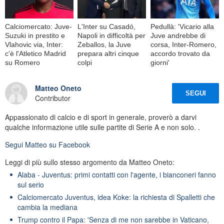
Calciomercato: Juve-
L'Inter su Casadó,
Pedullà: 'Vicario alla
Suzuki in prestito e
Napoli in difficoltà per
Juve andrebbe di
Vlahovic via, Inter:
Zeballos, la Juve
corsa, Inter-Romero,
c'è l'Atletico Madrid
prepara altri cinque
accordo trovato da
su Romero
colpi
giorni'
Matteo Oneto
SEGUI
Contributor
Appassionato di calcio e di sport in generale, proverò a darvi
qualche informazione utile sulle partite di Serie A e non solo. .
Segui
Matteo
su Facebook
Leggi di più sullo stesso argomento da Matteo Oneto:
Alaba - Juventus: primi contatti con l'agente, i bianconeri fanno
sul serio
Calciomercato Juventus, idea Koke: la richiesta di Spalletti che
cambia la mediana
Trump contro il Papa: 'Senza di me non sarebbe in Vaticano,