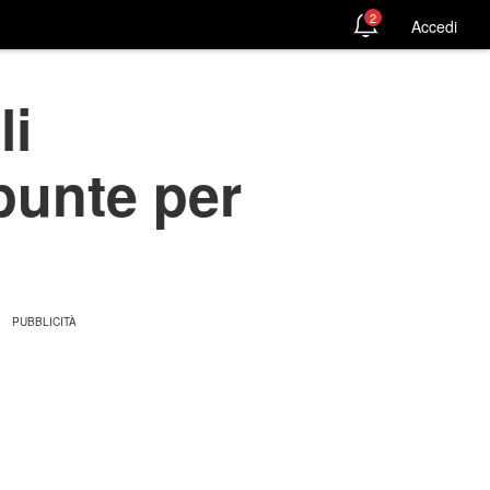
2
Accedi
li
 punte per