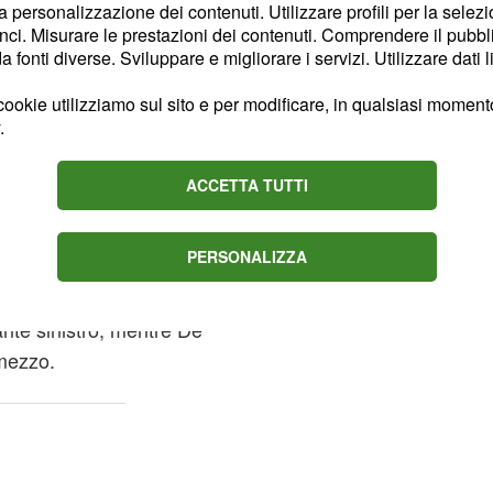
la personalizzazione dei contenuti. Utilizzare profili per la selez
ci. Misurare le prestazioni dei contenuti. Comprendere il pubblic
anta non potranno
fonti diverse. Sviluppare e migliorare i servizi. Utilizzare dati l
o Hateboer per affrontare
ookie utilizziamo sul sito e per modificare, in qualsiasi momento,
ri big europee
. Per
.
 orobici potrebbe optare
Terzetto difensivo che
ACCETTA TUTTI
Romero ed uno tra
rgentino classe '90 che
PERSONALIZZA
ra di centrocampo che,
ari Maehle sull'out di
nte sinistro, mentre De
 mezzo.