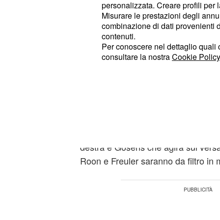
in attacco
personalizzata. Creare profili per 
Misurare le prestazioni degli annun
Gian Piero
e la sua Atal
Gasperini
combinazione di dati provenienti da 
contare sulle qualità dell'infortunat
contenuti.
Per conoscere nel dettaglio quali c
al Gewiss Stadium una tra le
maggio
consultare la nostra
Cookie Policy
tentare il colpaccio, il tecnico degli
per il
, con Gollini in porta. 
3-4-1-2
potrebbe essere formato da Toloi, 
Palomino e Djimsiti, col difensore a
pare avanti nelle gerarchie. Cernie
con tutta probabilità, avrà come titol
destra e Gosens che agirà sul versa
Roon e Freuler saranno da filtro in