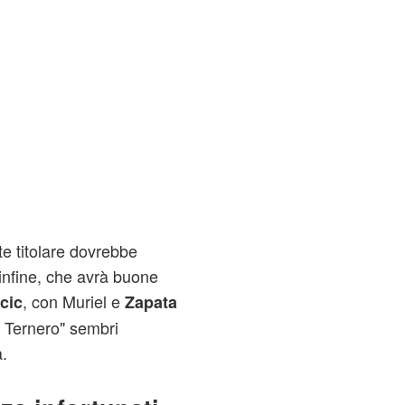
te titolare dovrebbe
infine, che avrà buone
, con Muriel e
icic
Zapata
l Ternero" sembri
.