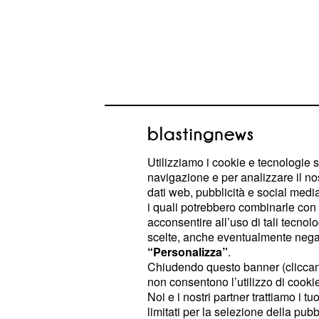
Utilizziamo i cookie e tecnologie s
navigazione e per analizzare il no
dati web, pubblicità e social media,
La partita sarà visibile su
Sky Spor
i quali potrebbero combinarle con a
satellite) e
(canale 4
Sky Sport Uno
acconsentire all’uso di tali tecnol
terrestre e n° 201 del satellite), no
scelte, anche eventualmente negand
“Personalizza”
.
e
.
NowTv
SkyGo
Chiudendo questo banner (clicca
non consentono l’utilizzo di cookie 
Atalanta, ballottaggio
Noi e i nostri partner trattiamo i t
limitati per la selezione della pubb