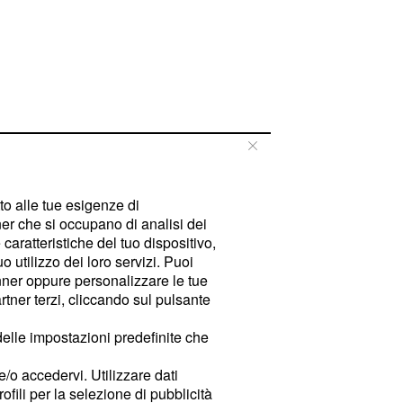
tto alle tue esigenze di
er che si occupano di analisi dei
caratteristiche del tuo dispositivo,
 utilizzo dei loro servizi. Puoi
ner oppure personalizzare le tue
tner terzi, cliccando sul pulsante
delle impostazioni predefinite che
e/o accedervi. Utilizzare dati
rofili per la selezione di pubblicità