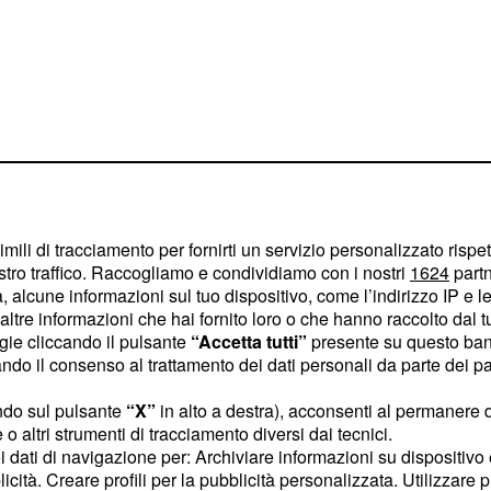
imili di tracciamento per fornirti un servizio personalizzato rispe
stro traffico. Raccogliamo e condividiamo con i nostri
1624
partn
 alcune informazioni sul tuo dispositivo, come l’indirizzo IP e le 
(canale 252 del
t
ltre informazioni che hai fornito loro o che hanno raccolto dal tuo
72 e 482 del digitale
ogie cliccando il pulsante
“Accetta tutti”
presente su questo ban
nché in streaming su
o il consenso al trattamento dei dati personali da parte dei par
ndo sul pulsante
“X”
in alto a destra), acconsenti al permanere 
o altri strumenti di tracciamento diversi dai tecnici.
 Zapata-Muriel
uoi dati di navigazione per: Archiviare informazioni su dispositivo 
licità. Creare profili per la pubblicità personalizzata. Utilizzare p