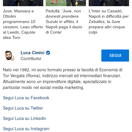
Juve, Massara e
Pedullà: 'Juve, non
L'Inter su Casadó,
Ottolini
dovresti prendere
Napoli in difficoltà per
programmano 10
Suzuki in affitto, il
Zeballos, la Juve
cessioni, Leao offerto
Napoli paga il dazio
prepara altri cinque
al Leeds, Cajuste
di Conte'
colpi
idea Toro
Luca Cimini
SEGUI
Contributor
Nato nel 1982, mi sono formato presso la facoltà di Economia di
Tor Vergata (Roma), indirizzo mercati ed intermediari finanziari.
Attualmente sono un imprenditore digitale, specializzato in
particolar modo nel social media marketing.
Segui
Luca
su Facebook
Segui
Luca
su Twitter
Segui
Luca
su Linkedin
Segui
Luca
su Instagram