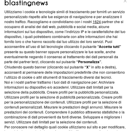
Utilizziamo i cookie e tecnologie simili di tracciamento per fornirti un servizio
Questa sezione offre informazioni trasparenti su Blasting
personalizzato rispetto alle tue esigenze di navigazione e per analizzare il
nostro traffico. Raccogliamo e condividiamo con i nostri
1624
partner che si
News, sui nostri processi editoriali e su come ci impegniamo a
occupano di analisi dei dati web, pubblicità e social media, alcune
creare news di qualità. Inoltre, afferma la nostra aderenza a
informazioni sul tuo dispositivo, come l’indirizzo IP e le caratteristiche del tuo
‘Trust Project - News with Integrity’
Blasting News non è
dispositivo, i quali potrebbero combinarle con altre informazioni che hai
ancora membro del programma, ma ha richiesto di farne
fornito loro o che hanno raccolto dal tuo utilizzo dei loro servizi. Puoi
parte; Trust Project non ha ancora effettuato una verifica di
acconsentire all’uso di tali tecnologie cliccando il pulsante
“Accetta tutti”
conformità agli standard.
presente su questo banner oppure personalizzare le tue scelte, anche
eventualmente negando il consenso al trattamento dei dati personali da
parte dei partner terzi, cliccando sul pulsante
“Personalizza”
.
Su di noi
Chiudendo questo banner (cliccando sul pulsante
“X”
in alto a destra),
acconsenti al permanere delle impostazioni predefinite che non consentono
Team editoriale
l’utilizzo di cookie o altri strumenti di tracciamento diversi dai tecnici.
Noi e i nostri partner trattiamo i tuoi dati di navigazione per: Archiviare
Corporate
informazioni su dispositivo e/o accedervi. Utilizzare dati limitati per la
selezione della pubblicità. Creare profili per la pubblicità personalizzata.
Redazione
Utilizzare profili per la selezione di pubblicità personalizzata. Creare profili
per la personalizzazione dei contenuti. Utilizzare profili per la selezione di
Informativa Privacy
contenuti personalizzati. Misurare le prestazioni degli annunci. Misurare le
prestazioni dei contenuti. Comprendere il pubblico attraverso statistiche o la
Cookie Policy
combinazione di dati provenienti da fonti diverse. Sviluppare e migliorare i
servizi. Utilizzare dati limitati per la selezione dei contenuti.
Blasting SA, IDI CHE-247.845.224, Via Carlo Frasca, 3 - 6900
Per conoscere nel dettaglio quali cookie utilizziamo sul sito e per modificare,
Lugano (Svizzera) Tel:
+39 0690258937