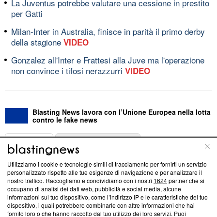
La Juventus potrebbe valutare una cessione in prestito
per Gatti
Milan-Inter in Australia, finisce in parità il primo derby
della stagione
VIDEO
Gonzalez all'Inter e Frattesi alla Juve ma l'operazione
non convince i tifosi nerazzurri
VIDEO
Blasting News lavora con l’Unione Europea nella lotta
contro le fake news
ABOUT
LINEA EDITORIALE
Utilizziamo i cookie e tecnologie simili di tracciamento per fornirti un servizio
Questa sezione offre informazioni trasparenti su Blasting
personalizzato rispetto alle tue esigenze di navigazione e per analizzare il
nostro traffico. Raccogliamo e condividiamo con i nostri
1624
partner che si
News, sui nostri processi editoriali e su come ci impegniamo a
occupano di analisi dei dati web, pubblicità e social media, alcune
creare news di qualità. Inoltre, afferma la nostra aderenza a
informazioni sul tuo dispositivo, come l’indirizzo IP e le caratteristiche del tuo
‘Trust Project - News with Integrity’
Blasting News non è
dispositivo, i quali potrebbero combinarle con altre informazioni che hai
ancora membro del programma, ma ha richiesto di farne
fornito loro o che hanno raccolto dal tuo utilizzo dei loro servizi. Puoi