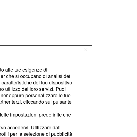
tto alle tue esigenze di
er che si occupano di analisi dei
caratteristiche del tuo dispositivo,
 utilizzo dei loro servizi. Puoi
ner oppure personalizzare le tue
tner terzi, cliccando sul pulsante
delle impostazioni predefinite che
e/o accedervi. Utilizzare dati
rofili per la selezione di pubblicità