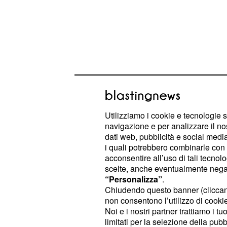
Utilizziamo i cookie e tecnologie s
navigazione e per analizzare il no
Del Piero, poi, ha parlato anche di
A
dati web, pubblicità e social media,
i quali potrebbero combinarle con a
che sia un fantastico acquisto per la
acconsentire all’uso di tali tecnol
top".
scelte, anche eventualmente negand
“Personalizza”
.
Chiudendo questo banner (clicca
Del Piero elogia la J
non consentono l’utilizzo di cookie 
Noi e i nostri partner trattiamo i t
, qualche gio
Alessandro Del Piero
limitati per la selezione della pubb