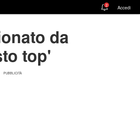
2
Accedi
ionato da
to top'