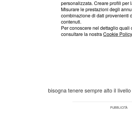
vedere un allenamento della
Juven
personalizzata. Creare profili per 
bianconeri stanno lavorando intens
Misurare le prestazioni degli annun
combinazione di dati provenienti da 
l'amichevole contro il Real Madrid.
contenuti.
Per conoscere nel dettaglio quali c
Del Piero ha avuto modo di capire 
consultare la nostra
Cookie Policy
preparazione della squadra di
Massi
notato che hanno voglia di faticare
per l'inizio della stagione: "Li ho pot
hanno quell'attitudine giusta per po
qual è il peso di questa maglia". De
sottolineato che non è facile giocar
bisogna tenere sempre alto il livello