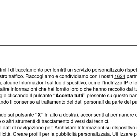
imili di tracciamento per fornirti un servizio personalizzato rispe
stro traffico. Raccogliamo e condividiamo con i nostri
1624
partn
: "Credo
ngel Di Maria
 alcune informazioni sul tuo dispositivo, come l’indirizzo IP e le 
ltre informazioni che hai fornito loro o che hanno raccolto dal tuo
 Juventus, un profilo
ogie cliccando il pulsante
“Accetta tutti”
presente su questo ban
o il consenso al trattamento dei dati personali da parte dei par
ndo sul pulsante
“X”
in alto a destra), acconsenti al permanere 
uventus
o altri strumenti di tracciamento diversi dai tecnici.
uoi dati di navigazione per: Archiviare informazioni su dispositivo 
rno fa, ha avuto modo di
licità. Creare profili per la pubblicità personalizzata. Utilizzare p