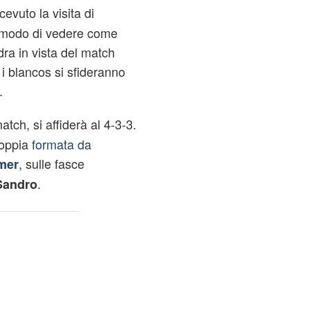
icevuto la visita di
 modo di vedere come
ra in vista del match
 i blancos si sfideranno
.
atch, si affiderà al 4-3-3.
coppia
formata da
, sulle fasce
mer
.
Sandro