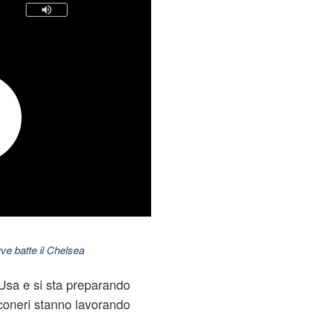
ve batte il Chelsea
Usa e si sta preparando
nconeri stanno lavorando