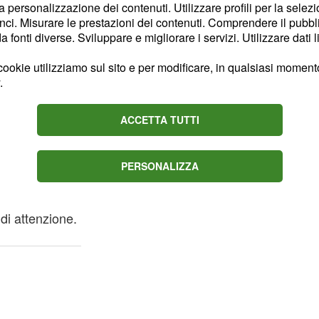
a Los Angeles, dove
tus
la personalizzazione dei contenuti. Utilizzare profili per la selez
amente per preparare
ci. Misurare le prestazioni dei contenuti. Comprendere il pubblic
fonti diverse. Sviluppare e migliorare i servizi. Utilizzare dati l
ookie utilizziamo sul sito e per modificare, in qualsiasi momento,
come procede la
.
e ha
miliano Allegri
 per essere al massimo
ACCETTA TUTTI
uti conoscere, e tanti
ter fare bene e per capire
PERSONALIZZA
l Piero ha poi
e nella Juventus perché
 di attenzione.