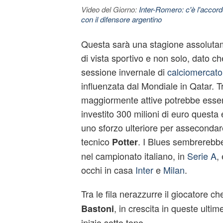
Video del Giorno:
Inter-Romero: c'è l'accor
con il difensore argentino
Questa sarà una stagione assoluta
di vista sportivo e non solo, dato c
sessione invernale di
calciomercato
influenzata dal Mondiale in Qatar. Tr
maggiormente attive potrebbe esserc
investito 300 milioni di euro questa
uno sforzo ulteriore per assecondare
tecnico
. I Blues sembrerebbe
Potter
nel campionato italiano, in
Serie A
,
occhi in casa
Inter
e
Milan
.
Tra le fila nerazzurre il giocatore c
, in crescita in queste ulti
Bastoni
inizio sotto tono.