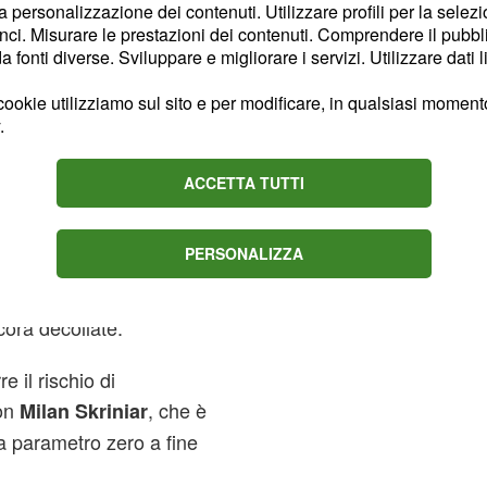
are se non dovesse
la personalizzazione dei contenuti. Utilizzare profili per la selez
ci. Misurare le prestazioni dei contenuti. Comprendere il pubblic
vo.
fonti diverse. Sviluppare e migliorare i servizi. Utilizzare dati l
ookie utilizziamo sul sito e per modificare, in qualsiasi momento,
.
è stato al centro di
tato
Alessandro
ACCETTA TUTTI
nham. Il centrale ha
tà di restare a Milano ma
PERSONALIZZA
simi mesi. Il difensore,
a giugno 2024 e le
cora decollate.
 il rischio di
con
, che è
Milan Skriniar
 a parametro zero a fine