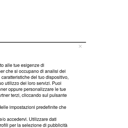
tto alle tue esigenze di
er che si occupano di analisi dei
caratteristiche del tuo dispositivo,
 utilizzo dei loro servizi. Puoi
ner oppure personalizzare le tue
tner terzi, cliccando sul pulsante
delle impostazioni predefinite che
e/o accedervi. Utilizzare dati
rofili per la selezione di pubblicità