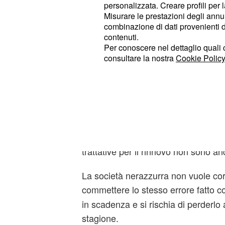
anche se le cose potrebbero cambi
personalizzata. Creare profili per 
Misurare le prestazioni degli annun
essere trovato l'accordo per il rinno
combinazione di dati provenienti da 
contenuti.
L'offerta per Bastoni
Per conoscere nel dettaglio quali c
consultare la nostra
Cookie Policy
Uno dei giocatori che questa estate 
rumors di mercato in casa Inter è s
, che piaceva molto al Totte
Bastoni
declinato la proposta vista la volon
qualcosa potrebbe cambiare nei pros
infatti, ha il contratto in scadenza 
trattative per il rinnovo non sono an
La società nerazzurra non vuole corre
commettere lo stesso errore fatto 
in scadenza e si rischia di perderlo
stagione.