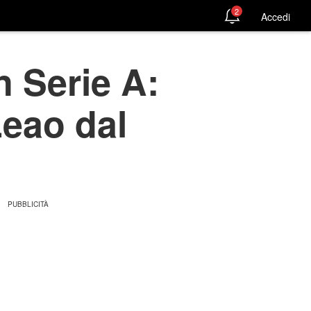
2
Accedi
n Serie A:
Leao dal