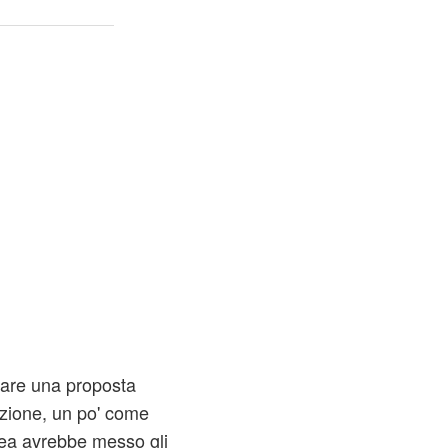
vare una proposta
azione, un po' come
ea avrebbe messo gli