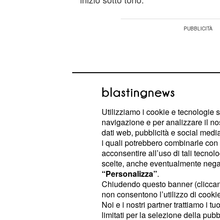
Utilizziamo i cookie e tecnologie s
navigazione e per analizzare il no
dati web, pubblicità e social media,
i quali potrebbero combinarle con a
acconsentire all’uso di tali tecnol
scelte, anche eventualmente negand
“Personalizza”
.
Chiudendo questo banner (clicca
Tra i rossoneri, invece, è noto l'inte
non consentono l’utilizzo di cookie 
Noi e i nostri partner trattiamo i t
, sondato già questa e
Rafael Leao
limitati per la selezione della pubb