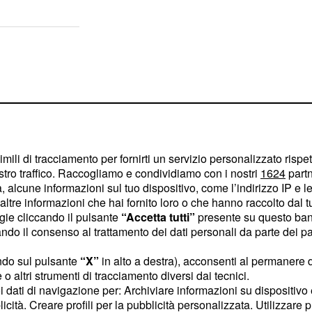
imili di tracciamento per fornirti un servizio personalizzato rispe
stro traffico. Raccogliamo e condividiamo con i nostri
1624
partn
 alcune informazioni sul tuo dispositivo, come l’indirizzo IP e le 
ltre informazioni che hai fornito loro o che hanno raccolto dal tuo
ogie cliccando il pulsante
“Accetta tutti”
presente su questo ban
o il consenso al trattamento dei dati personali da parte dei par
ndo sul pulsante
“X”
in alto a destra), acconsenti al permanere 
resse nei confronti di
o altri strumenti di tracciamento diversi dai tecnici.
uoi dati di navigazione per: Archiviare informazioni su dispositivo 
state senza successo,
licità. Creare profili per la pubblicità personalizzata. Utilizzare p