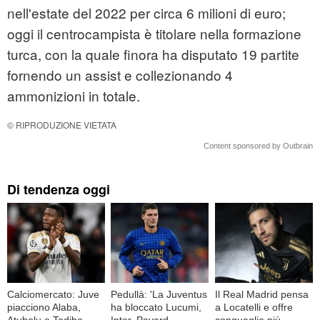
nell'estate del 2022 per circa 6 milioni di euro;
oggi il centrocampista è titolare nella formazione
turca, con la quale finora ha disputato 19 partite
fornendo un assist e collezionando 4
ammonizioni in totale.
© RIPRODUZIONE VIETATA
Content sponsored by Outbrain
Di tendenza oggi
Calciomercato: Juve
Pedullà: 'La Juventus
Il Real Madrid pensa
piacciono Alaba,
ha bloccato Lucumi,
a Locatelli e offre
Atubolu e Todibo,
Inter, Pavard
conguaglio più