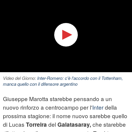
Video del Giorno:
Inter-Romero: c'è l'accordo con il Tottenham,
manca quello con il difensore argentino
Giuseppe Marotta starebbe pensando a un
nuovo rinforzo a centrocampo per l'
Inter
della
prossima stagione: il nome nuovo sarebbe quello
di Lucas
del
che starebbe
Torreira
Galatasaray,