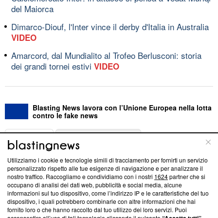
del Maiorca
Dimarco-Diouf, l'Inter vince il derby d'Italia in Australia
VIDEO
Amarcord, dal Mundialito al Trofeo Berlusconi: storia
dei grandi tornei estivi
VIDEO
Blasting News lavora con l’Unione Europea nella lotta
contro le fake news
ABOUT
LINEA EDITORIALE
Utilizziamo i cookie e tecnologie simili di tracciamento per fornirti un servizio
Questa sezione offre informazioni trasparenti su Blasting
personalizzato rispetto alle tue esigenze di navigazione e per analizzare il
nostro traffico. Raccogliamo e condividiamo con i nostri
1624
partner che si
News, sui nostri processi editoriali e su come ci impegniamo a
occupano di analisi dei dati web, pubblicità e social media, alcune
creare news di qualità. Inoltre, afferma la nostra aderenza a
informazioni sul tuo dispositivo, come l’indirizzo IP e le caratteristiche del tuo
‘Trust Project - News with Integrity’
Blasting News non è
dispositivo, i quali potrebbero combinarle con altre informazioni che hai
ancora membro del programma, ma ha richiesto di farne
fornito loro o che hanno raccolto dal tuo utilizzo dei loro servizi. Puoi
parte; Trust Project non ha ancora effettuato una verifica di
acconsentire all’uso di tali tecnologie cliccando il pulsante