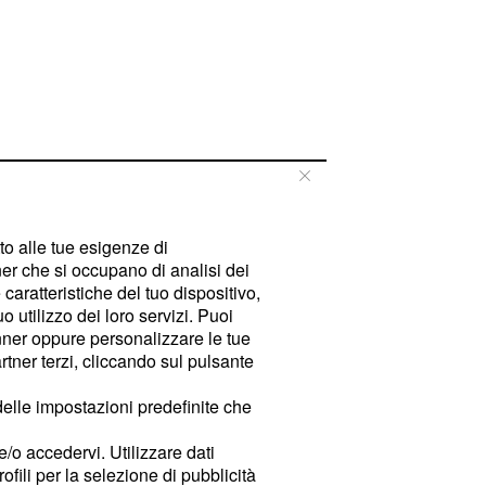
tto alle tue esigenze di
er che si occupano di analisi dei
caratteristiche del tuo dispositivo,
 utilizzo dei loro servizi. Puoi
ner oppure personalizzare le tue
tner terzi, cliccando sul pulsante
delle impostazioni predefinite che
e/o accedervi. Utilizzare dati
rofili per la selezione di pubblicità