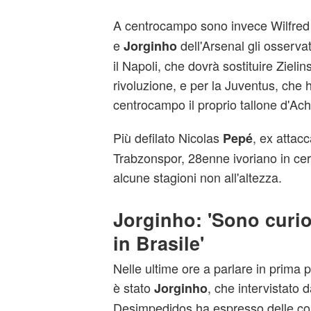
A centrocampo sono invece Wilfre
e
dell'Arsenal gli osservat
Jorginho
il Napoli, che dovrà sostituire Zielin
rivoluzione, e per la Juventus, che 
centrocampo il proprio tallone d'Achi
Più defilato Nicolas
, ex attacc
Pepé
Trabzonspor, 28enne ivoriano in cer
alcune stagioni non all'altezza.
Jorginho: 'Sono curio
in Brasile'
Nelle ultime ore a parlare in prima 
è stato
, che intervistato
Jorginho
Desimpedidos ha espresso delle con