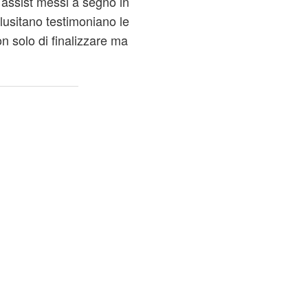
1 assist messi a segno in
usitano testimoniano le
on solo di finalizzare ma