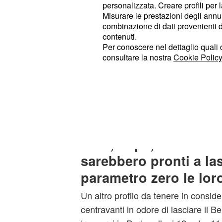
assicurarsene le prestazioni, ma do
personalizzata. Creare profili per 
concorrenza proprio di Milan e Juve
Misurare le prestazioni degli annun
combinazione di dati provenienti da 
nerazzurri ne apprezzano particolarm
contenuti.
Hermoso sa giocare difensore centra
Per conoscere nel dettaglio quali c
che a 4 e all'occorrenza potrebbe an
consultare la nostra
Cookie Policy
ruolo di terzino sinistro. Le 165 part
Colchoneros sono garanzie di esper
sarà semplice per nessuno dei club 
assicurarselo.
Rafa, Pepé, Ndidi e J
sarebbero pronti a las
parametro zero le lor
Un altro profilo da tenere in conside
centravanti in odore di lasciare il B