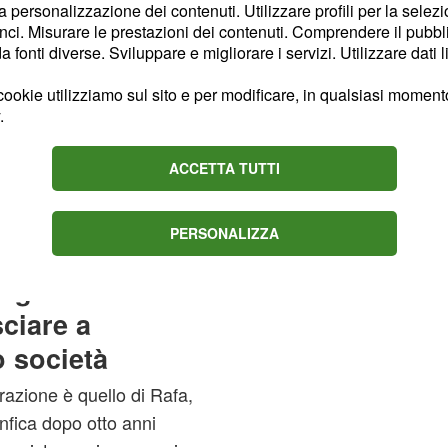
vrà vedersela con la
la personalizzazione dei contenuti. Utilizzare profili per la selez
ntus, che come i
ci. Misurare le prestazioni dei contenuti. Comprendere il pubblic
fonti diverse. Sviluppare e migliorare i servizi. Utilizzare dati l
ente la duttilità:
le sia in una difesa a 3
ookie utilizziamo sul sito e per modificare, in qualsiasi momento,
dare a ricoprire anche il
.
ite disputate coi
ACCETTA TUTTI
ienza e maturità, non
coinvolti provare ad
PERSONALIZZA
orginho
ciare a
o società
razione è quello di Rafa,
enfica dopo otto anni