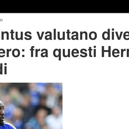
io
entus valutano dive
ero: fra questi He
i