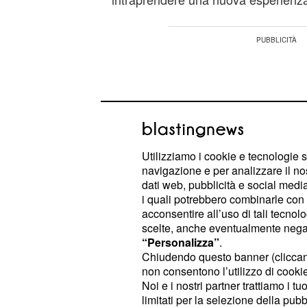
Utilizziamo i cookie e tecnologie s
navigazione e per analizzare il no
dati web, pubblicità e social media,
i quali potrebbero combinarle con a
acconsentire all’uso di tali tecnol
scelte, anche eventualmente negand
“Personalizza”
.
Chiudendo questo banner (clicca
L'Inter è fortemenete interessata al
non consentono l’utilizzo di cookie 
Noi e i nostri partner trattiamo i t
avrebbe già offerto un contratto di q
limitati per la selezione della pubb