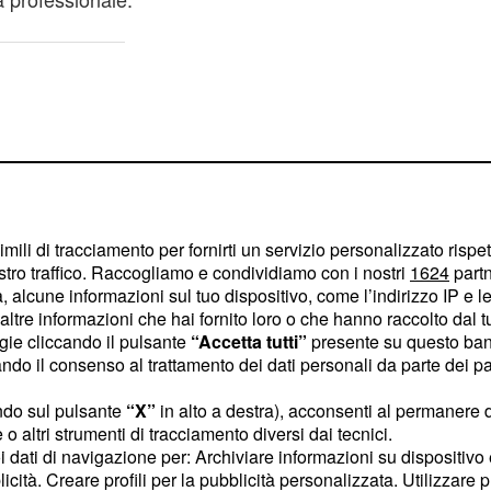
imili di tracciamento per fornirti un servizio personalizzato rispe
stro traffico. Raccogliamo e condividiamo con i nostri
1624
partn
 alcune informazioni sul tuo dispositivo, come l’indirizzo IP e le 
ltre informazioni che hai fornito loro o che hanno raccolto dal tuo
ogie cliccando il pulsante
“Accetta tutti”
presente su questo ban
o il consenso al trattamento dei dati personali da parte dei par
ndo sul pulsante
“X”
in alto a destra), acconsenti al permanere 
 giocatore spagnolo e
o altri strumenti di tracciamento diversi dai tecnici.
uoi dati di navigazione per: Archiviare informazioni su dispositivo 
uattro anni per
licità. Creare profili per la pubblicità personalizzata. Utilizzare p