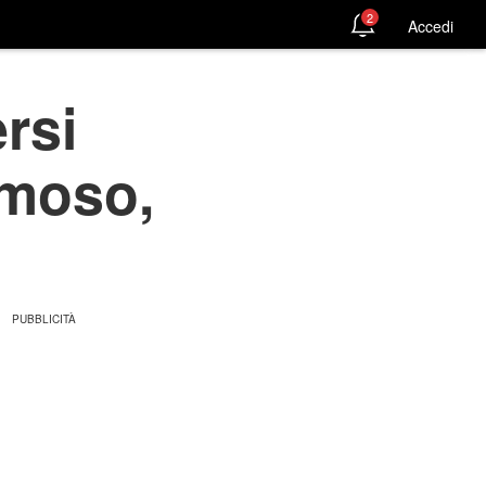
2
Accedi
rsi
rmoso,