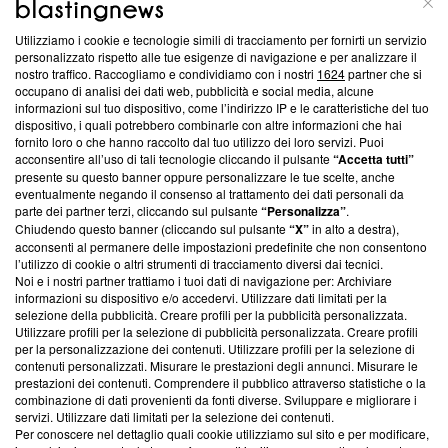
Utilizziamo i cookie e tecnologie simili di tracciamento per fornirti un servizio
Questa sezione offre informazioni trasparenti su Blasting
personalizzato rispetto alle tue esigenze di navigazione e per analizzare il
nostro traffico. Raccogliamo e condividiamo con i nostri
1624
partner che si
News, sui nostri processi editoriali e su come ci impegniamo a
occupano di analisi dei dati web, pubblicità e social media, alcune
creare news di qualità. Inoltre, afferma la nostra aderenza a
informazioni sul tuo dispositivo, come l’indirizzo IP e le caratteristiche del tuo
‘Trust Project - News with Integrity’
Blasting News non è
dispositivo, i quali potrebbero combinarle con altre informazioni che hai
ancora membro del programma, ma ha richiesto di farne
fornito loro o che hanno raccolto dal tuo utilizzo dei loro servizi. Puoi
parte; Trust Project non ha ancora effettuato una verifica di
acconsentire all’uso di tali tecnologie cliccando il pulsante
“Accetta tutti”
conformità agli standard.
presente su questo banner oppure personalizzare le tue scelte, anche
eventualmente negando il consenso al trattamento dei dati personali da
parte dei partner terzi, cliccando sul pulsante
“Personalizza”
.
Su di noi
Chiudendo questo banner (cliccando sul pulsante
“X”
in alto a destra),
acconsenti al permanere delle impostazioni predefinite che non consentono
Team editoriale
l’utilizzo di cookie o altri strumenti di tracciamento diversi dai tecnici.
Noi e i nostri partner trattiamo i tuoi dati di navigazione per: Archiviare
Corporate
informazioni su dispositivo e/o accedervi. Utilizzare dati limitati per la
selezione della pubblicità. Creare profili per la pubblicità personalizzata.
Redazione
Utilizzare profili per la selezione di pubblicità personalizzata. Creare profili
per la personalizzazione dei contenuti. Utilizzare profili per la selezione di
Informativa Privacy
contenuti personalizzati. Misurare le prestazioni degli annunci. Misurare le
prestazioni dei contenuti. Comprendere il pubblico attraverso statistiche o la
Cookie Policy
combinazione di dati provenienti da fonti diverse. Sviluppare e migliorare i
servizi. Utilizzare dati limitati per la selezione dei contenuti.
Blasting SA, IDI CHE-247.845.224, Via Carlo Frasca, 3 - 6900
Per conoscere nel dettaglio quali cookie utilizziamo sul sito e per modificare,
Lugano (Svizzera) Tel:
+39 0690258937