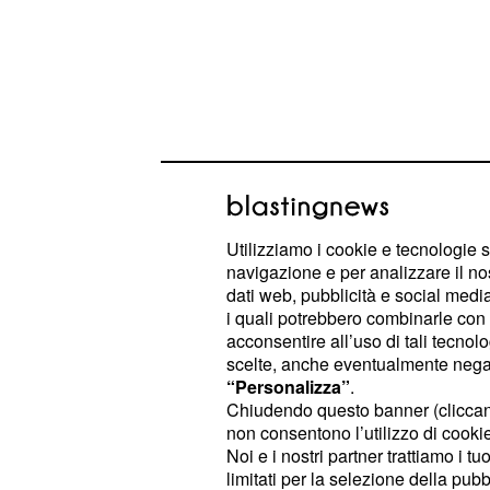
Utilizziamo i cookie e tecnologie s
navigazione e per analizzare il no
Ovviamente, sono indiscrezioni, quind
dati web, pubblicità e social media,
Ritornando al Galaxy Note 9, le ulti
i quali potrebbero combinarle con a
da fonti attendibili parlano di un dis
acconsentire all’uso di tali tecnol
scelte, anche eventualmente negand
interessanti novità, soprattutto nel
“Personalizza”
.
solo. È probabile che il nuovo dispos
Chiudendo questo banner (clicca
nuova S Pen, e sarà super innovati
non consentono l’utilizzo di cookie 
Noi e i nostri partner trattiamo i t
notevoli per l'utente per quanto rigua
limitati per la selezione della pubb