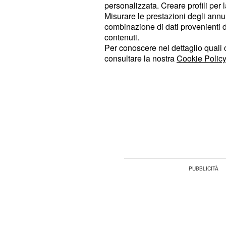
penna. Vediamo allora le possibili f
personalizzata. Creare profili per 
Samsung Galaxy Note 9
.
Misurare le prestazioni degli annun
combinazione di dati provenienti da 
contenuti.
Le possibili funzioni
Per conoscere nel dettaglio quali c
consultare la nostra
Cookie Policy
Samsung Galaxy Note
Se la parte frontale rimarrà molto s
precedente, la parte posteriore avr
e soprattut
fotocamera orizzontale
posizionato appena
impronte digitali
fotocamera.