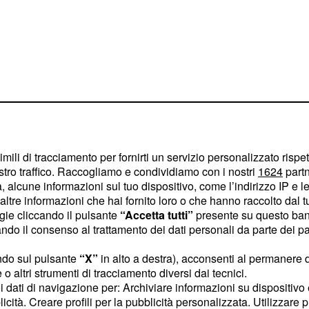
imili di tracciamento per fornirti un servizio personalizzato rispe
stro traffico. Raccogliamo e condividiamo con i nostri
1624
partn
i niente di ufficiale.
 alcune informazioni sul tuo dispositivo, come l’indirizzo IP e le 
me notizie che arrivano
ltre informazioni che hai fornito loro o che hanno raccolto dal tuo
positivo che avrà
ogie cliccando il pulsante
“Accetta tutti”
presente su questo ban
o il consenso al trattamento dei dati personali da parte dei par
la parte posteriore ma non
itivo sarà dotato della
ndo sul pulsante
“X”
in alto a destra), acconsenti al permanere 
va, con miglioramenti
o altri strumenti di tracciamento diversi dai tecnici.
uoi dati di navigazione per: Archiviare informazioni su dispositivo 
rda la scrittura con la
licità. Creare profili per la pubblicità personalizzata. Utilizzare p