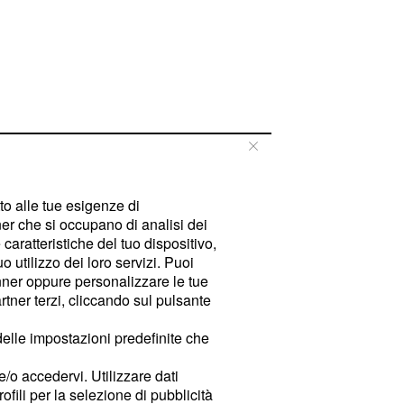
tto alle tue esigenze di
er che si occupano di analisi dei
caratteristiche del tuo dispositivo,
 utilizzo dei loro servizi. Puoi
ner oppure personalizzare le tue
tner terzi, cliccando sul pulsante
delle impostazioni predefinite che
e/o accedervi. Utilizzare dati
rofili per la selezione di pubblicità