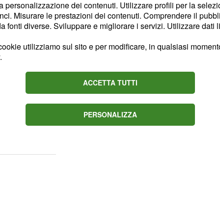
unzioni del
nuovo
la personalizzazione dei contenuti. Utilizzare profili per la selez
ci. Misurare le prestazioni dei contenuti. Comprendere il pubblic
fonti diverse. Sviluppare e migliorare i servizi. Utilizzare dati l
 del nuovo
ookie utilizziamo sul sito e per modificare, in qualsiasi momento,
.
 9
imile al modello
ACCETTA TUTTI
à una
doppia
to il
sensore delle
PERSONALIZZA
 sotto il sensore della