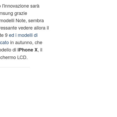
 l'innovazione sarà
amsung grazie
i modelli Note, sembra
ressante vedere allora il
te 9
ed i modelli di
rcato
in autunno, che
dello di
, il
iPhone X
schermo LCD.