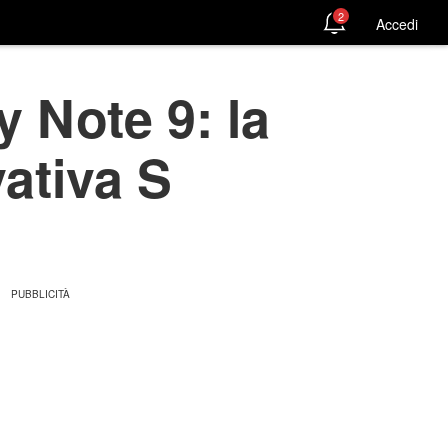
2
Accedi
 Note 9: la
vativa S