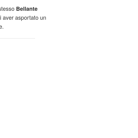
 stesso
Bellante
i aver asportato un
e.