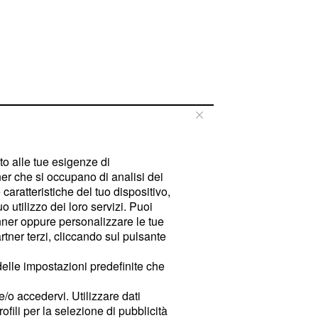
tto alle tue esigenze di
er che si occupano di analisi dei
caratteristiche del tuo dispositivo,
 utilizzo dei loro servizi. Puoi
ner oppure personalizzare le tue
tner terzi, cliccando sul pulsante
delle impostazioni predefinite che
e/o accedervi. Utilizzare dati
rofili per la selezione di pubblicità