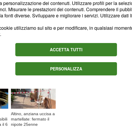
la personalizzazione dei contenuti. Utilizzare profili per la selez
ci. Misurare le prestazioni dei contenuti. Comprendere il pubblic
fonti diverse. Sviluppare e migliorare i servizi. Utilizzare dati l
e il killer abbia
ntenda difendersi da solo.
ookie utilizziamo sul sito e per modificare, in qualsiasi momento,
.
ACCETTA TUTTI
Content sponsored by Outbrain
PERSONALIZZA
Altino, anziana uccisa a
ibili
martellate: fermato il
 il 6
nipote 25enne