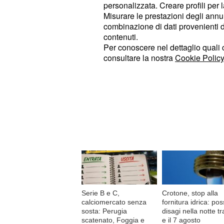
personalizzata. Creare profili per 
clientela.
Misurare le prestazioni degli annun
combinazione di dati provenienti da 
Presentandosi in tribunale, sembra ch
contenuti.
rinunciato all'avvocatod'ufficio ed i
Per conoscere nel dettaglio quali c
consultare la nostra
Cookie Policy
© RIPRODUZIONE VIETATA
Di tendenza oggi
Serie B e C,
Crotone, stop alla
calciomercato senza
fornitura idrica: poss
sosta: Perugia
disagi nella notte tra
scatenato, Foggia e
e il 7 agosto