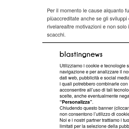
Per il momento le cause alquanto fu
piùaccreditate anche se gli sviluppi
rivelarealtre motivazioni e non solo il
scacchi.
Sul suo profilo facebook Bellante di
"Vivendo all'estero (mi auguro non 
quantosia bello essere italiani e fors
Utilizziamo i cookie e tecnologie s
navigazione e per analizzare il no
chi michiede mi piace infatti definir
dati web, pubblicità e social media,
amplificatoredell'Italia sia in tutti gli
i quali potrebbero combinarle con a
negativi".
acconsentire all’uso di tali tecnol
scelte, anche eventualmente negand
Maancor più di prima si ha la possibi
“Personalizza”
.
Chiudendo questo banner (clicca
"notteculturale" in cui è il nostro pa
non consentono l’utilizzo di cookie 
politicaè la peggiore espressione. B
Noi e i nostri partner trattiamo i t
nella ditta farmaceutica "Allergan" 
limitati per la selezione della pubb