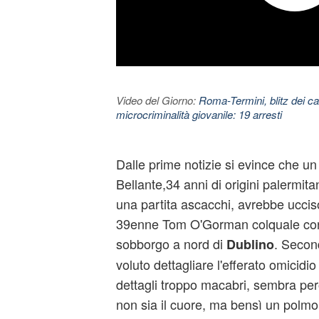
Video del Giorno:
Roma-Termini, blitz dei car
microcriminalità giovanile: 19 arresti
Dalle prime notizie si evince che un 
Bellante,34 anni di origini palermita
una partita ascacchi, avrebbe ucciso
39enne Tom O'Gorman colquale con
sobborgo a nord di
.
Second
Dublino
voluto dettagliare l'efferato omicidi
dettagli troppo macabri, sembra pe
non sia il cuore, ma bensì un polm