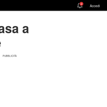
2
Accedi
casa a
e