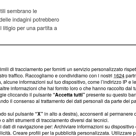
tili sembrano le
 delle indagini potrebbero
 litigio per una partita a
 recente aveva scritto:
per sempre) si riscopre
e ancor di più siciliani; a
imili di tracciamento per fornirti un servizio personalizzato rispe
stro traffico. Raccogliamo e condividiamo con i nostri
1624
partn
e la Sicilia come un
 alcune informazioni sul tuo dispositivo, come l’indirizzo IP e le 
 aspetti positivi che
ltre informazioni che hai fornito loro o che hanno raccolto dal tuo
ogie cliccando il pulsante
“Accetta tutti”
presente su questo ban
o il consenso al trattamento dei dati personali da parte dei par
lità di capire la
ndo sul pulsante
“X”
in alto a destra), acconsenti al permanere 
ese da decenni e di cui la
o altri strumenti di tracciamento diversi dai tecnici.
ellante in Irlanda lavora
uoi dati di navigazione per: Archiviare informazioni su dispositivo 
come assistente della
licità. Creare profili per la pubblicità personalizzata. Utilizzare p