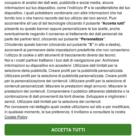
occupano di analisi dei dati web, pubblicità e social media, alcune
creare news di qualità. Inoltre, afferma la nostra aderenza a
informazioni sul tuo dispositivo, come l’indirizzo IP e le caratteristiche del tuo
‘Trust Project - News with Integrity’
Blasting News non è
dispositivo, i quali potrebbero combinarle con altre informazioni che hai
ancora membro del programma, ma ha richiesto di farne
fornito loro o che hanno raccolto dal tuo utilizzo dei loro servizi. Puoi
parte; Trust Project non ha ancora effettuato una verifica di
acconsentire all’uso di tali tecnologie cliccando il pulsante
“Accetta tutti”
conformità agli standard.
presente su questo banner oppure personalizzare le tue scelte, anche
eventualmente negando il consenso al trattamento dei dati personali da
parte dei partner terzi, cliccando sul pulsante
“Personalizza”
.
Su di noi
Chiudendo questo banner (cliccando sul pulsante
“X”
in alto a destra),
acconsenti al permanere delle impostazioni predefinite che non consentono
Team editoriale
l’utilizzo di cookie o altri strumenti di tracciamento diversi dai tecnici.
Noi e i nostri partner trattiamo i tuoi dati di navigazione per: Archiviare
Corporate
informazioni su dispositivo e/o accedervi. Utilizzare dati limitati per la
selezione della pubblicità. Creare profili per la pubblicità personalizzata.
Redazione
Utilizzare profili per la selezione di pubblicità personalizzata. Creare profili
per la personalizzazione dei contenuti. Utilizzare profili per la selezione di
Informativa Privacy
contenuti personalizzati. Misurare le prestazioni degli annunci. Misurare le
prestazioni dei contenuti. Comprendere il pubblico attraverso statistiche o la
Cookie Policy
combinazione di dati provenienti da fonti diverse. Sviluppare e migliorare i
servizi. Utilizzare dati limitati per la selezione dei contenuti.
Blasting SA, IDI CHE-247.845.224, Via Carlo Frasca, 3 - 6900
Per conoscere nel dettaglio quali cookie utilizziamo sul sito e per modificare,
Lugano (Svizzera) Tel:
+39 0690258937
in qualsiasi momento, le tue preferenze, ti invitiamo a consultare la nostra
Cookie Policy
.
© 2026 Blasting News
ACCETTA TUTTI