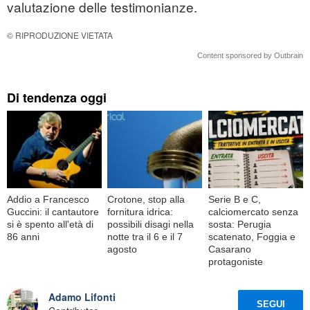
valutazione delle testimonianze.
© RIPRODUZIONE VIETATA
Content sponsored by Outbrain
Di tendenza oggi
Addio a Francesco
Crotone, stop alla
Serie B e C,
Guccini: il cantautore
fornitura idrica:
calciomercato senza
si è spento all'età di
possibili disagi nella
sosta: Perugia
86 anni
notte tra il 6 e il 7
scatenato, Foggia e
agosto
Casarano
protagoniste
Adamo Lifonti
SEGUI