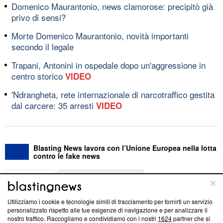
Domenico Maurantonio, news clamorose: precipitò già
privo di sensi?
Morte Domenico Maurantonio, novità importanti
secondo il legale
Trapani, Antonini in ospedale dopo un'aggressione in
centro storico
VIDEO
'Ndrangheta, rete internazionale di narcotraffico gestita
dal carcere: 35 arresti
VIDEO
Blasting News lavora con l’Unione Europea nella lotta
contro le fake news
ABOUT
LINEA EDITORIALE
Utilizziamo i cookie e tecnologie simili di tracciamento per fornirti un servizio
Questa sezione offre informazioni trasparenti su Blasting
personalizzato rispetto alle tue esigenze di navigazione e per analizzare il
nostro traffico. Raccogliamo e condividiamo con i nostri
1624
partner che si
News, sui nostri processi editoriali e su come ci impegniamo a