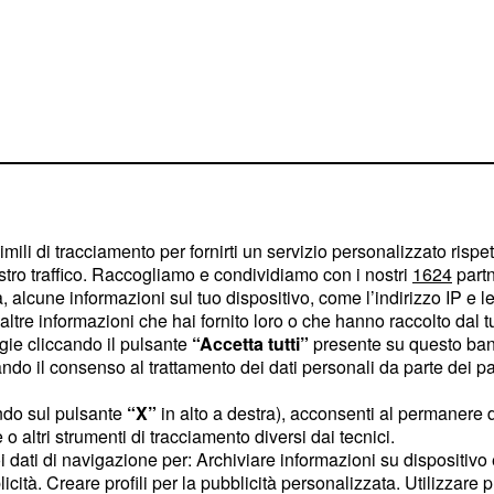
i del CUFOM vi è quella di
imili di tracciamento per fornirti un servizio personalizzato rispe
stro traffico. Raccogliamo e condividiamo con i nostri
1624
partn
e attualità ufologica.
i
 alcune informazioni sul tuo dispositivo, come l’indirizzo IP e le 
ltre informazioni che hai fornito loro o che hanno raccolto dal tuo
 presenti il saggista
ogie cliccando il pulsante
“Accetta tutti”
presente su questo ban
’, e
Angelo
ro Marte
o il consenso al trattamento dei dati personali da parte dei par
Ufologico Mediterraneo
.
ndo sul pulsante
“X”
in alto a destra), acconsenti al permanere 
 rappresentata anche
o altri strumenti di tracciamento diversi dai tecnici.
ale documentale inedito,
uoi dati di navigazione per: Archiviare informazioni su dispositivo 
licità. Creare profili per la pubblicità personalizzata. Utilizzare p
fologici degni di