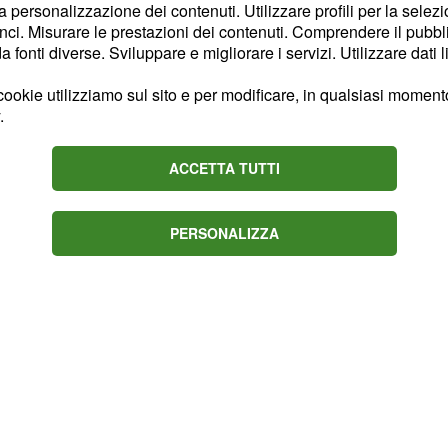
la personalizzazione dei contenuti. Utilizzare profili per la selez
degli interventi in
ci. Misurare le prestazioni dei contenuti. Comprendere il pubblic
gli ‘antichi
fonti diverse. Sviluppare e migliorare i servizi. Utilizzare dati l
duare
alieni nello spazio
ookie utilizziamo sul sito e per modificare, in qualsiasi momento,
, o
stamenti UFO
.
ACCETTA TUTTI
PERSONALIZZA