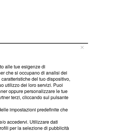
tto alle tue esigenze di
er che si occupano di analisi dei
caratteristiche del tuo dispositivo,
 utilizzo dei loro servizi. Puoi
ner oppure personalizzare le tue
tner terzi, cliccando sul pulsante
delle impostazioni predefinite che
e/o accedervi. Utilizzare dati
rofili per la selezione di pubblicità