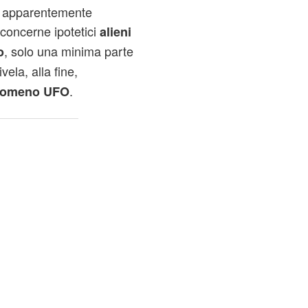
i apparentemente
 concerne ipotetici
alieni
, solo una minima parte
o
ivela, alla fine,
.
omeno UFO