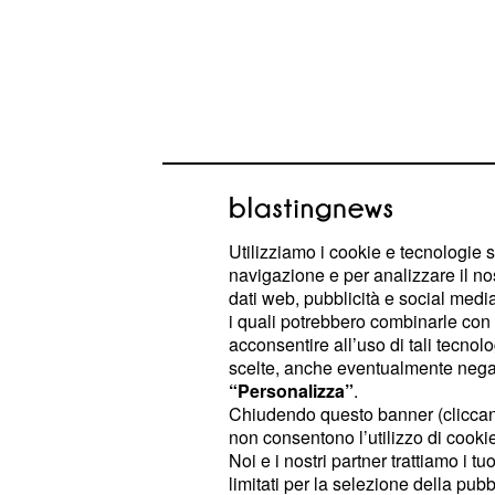
Infatti, tra le intenzioni dei relator
Utilizziamo i cookie e tecnologie s
navigazione e per analizzare il no
creare un parallelo tra storia,
mister
dati web, pubblicità e social media,
i quali potrebbero combinarle con a
Alla conferenza del 9 agosto saranno
acconsentire all’uso di tali tecnol
Ennio Piccaluga, autore di ‘
Ossimo
scelte, anche eventualmente negand
“Personalizza”
.
Carannante, presidente del Centro 
Chiudendo questo banner (clicca
La particolarità di convegni similiè
non consentono l’utilizzo di cookie 
dalla possibilità di mostrare materi
Noi e i nostri partner trattiamo i t
limitati per la selezione della pubb
oltre ad anteprime di nuovi episodi u