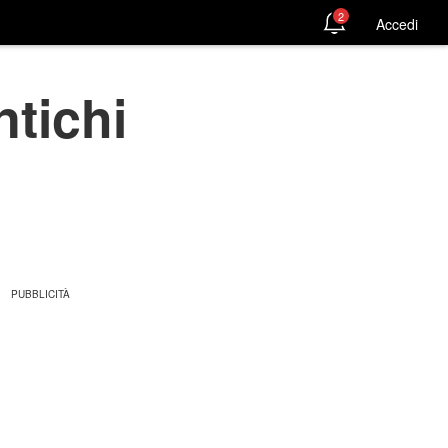
2
Accedi
ntichi