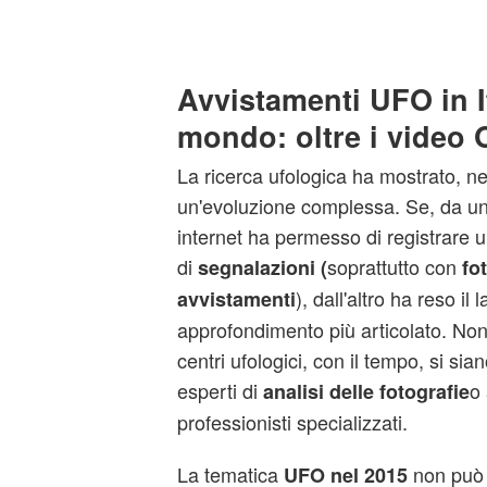
Avvistamenti UFO in It
mondo: oltre i video 
La ricerca ufologica ha mostrato, neg
un'evoluzione complessa. Se, da un l
internet ha permesso di registrare 
di
soprattutto con
segnalazioni (
fo
), dall'altro ha reso il 
avvistamenti
approfondimento più articolato. Non
centri ufologici, con il tempo, si sia
esperti di
o 
analisi delle fotografie
professionisti specializzati.
La tematica
non può p
UFO nel 2015