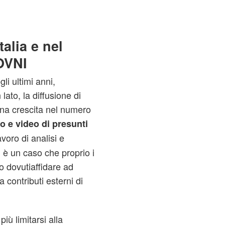
alia e nel
OVNI
li ultimi anni,
ato, la diffusione di
una crescita nel numero
to e video di presunti
lavoro di analisi e
 è un caso che proprio i
no dovutiaffidare ad
a contributi esterni di
iù limitarsi alla