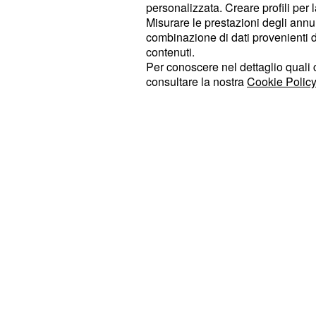
personalizzata. Creare profili per 
approfondimento. Tra i punti cardine 
Misurare le prestazioni degli annun
programma: un focus sulla
teoria de
combinazione di dati provenienti da 
contenuti.
, le possibilità di indivi
astronauti’
Per conoscere nel dettaglio quali c
e le valutazionisui più
recenti avvi
consultare la nostra
Cookie Policy
perlomeno presunti tali.