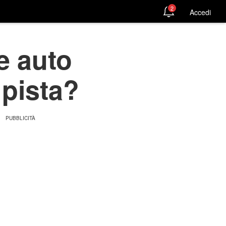
2
Accedi
e auto
 pista?