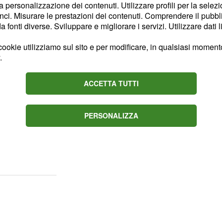
missione 'Quarto Grado',
la personalizzazione dei contenuti. Utilizzare profili per la selez
ci. Misurare le prestazioni dei contenuti. Comprendere il pubblic
eppur poco solidi, sui
fonti diverse. Sviluppare e migliorare i servizi. Utilizzare dati l
 la loro attenzione.
Due
tare la chiave per la
ookie utilizziamo sul sito e per modificare, in qualsiasi momento,
.
ro quello della
la
.
morte di Ghirardini
ACCETTA TUTTI
asi di
cronaca nera
del
la Bozzoli avrebbe
PERSONALIZZA
ni di una telecamera di
ta vicina alla fonderia