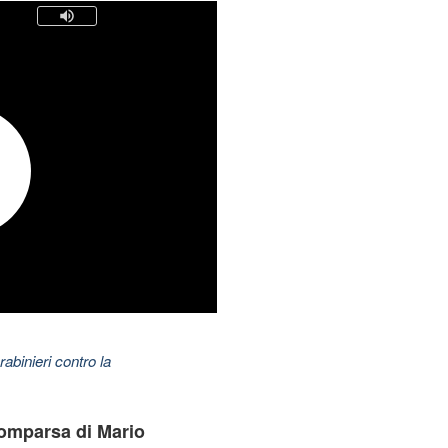
abinieri contro la
omparsa di Mario