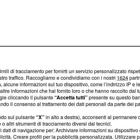
intanto, sono emerse
imili di tracciamento per fornirti un servizio personalizzato rispe
esentare una possibile
stro traffico. Raccogliamo e condividiamo con i nostri
1624
partn
 alcune informazioni sul tuo dispositivo, come l’indirizzo IP e le 
ltre informazioni che hai fornito loro o che hanno raccolto dal tuo
ogie cliccando il pulsante
“Accetta tutti”
presente su questo ban
allo delle due
o il consenso al trattamento dei dati personali da parte dei par
?
ndo sul pulsante
“X”
in alto a destra), acconsenti al permanere 
o altri strumenti di tracciamento diversi dai tecnici.
i hanno più notizie da
uoi dati di navigazione per: Archiviare informazioni su dispositivo 
fatto Mario Bozzoli?
licità. Creare profili per la pubblicità personalizzata. Utilizzare p