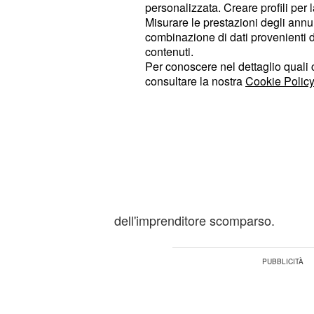
Secondo le news rivelate dalla tras
personalizzata. Creare profili per 
Misurare le prestazioni degli annun
sarebbero emersi alcuni elementi, s
combinazione di dati provenienti da 
quali gli inquirenti avrebbero posato
contenuti.
potrebbero rappresen
Per conoscere nel dettaglio quali c
auto sospette
consultare la nostra
Cookie Policy
risoluzione di un doppio giallo, ovve
e del
scomparsa di
Mario Bozzoli
Il programma basato sui principali c
momento, nel parlare del giallo del
trasmesso alcune importanti immagi
sorveglianza appartenente ad una dit
dell'imprenditore scomparso.