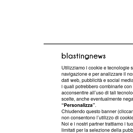
Sulla scomparsa di Mario Bozzoli, 
Utilizziamo i cookie e tecnologie s
alcune novità che potrebbero rappr
navigazione e per analizzare il no
.
dati web, pubblicità e social media,
pista inedita
i quali potrebbero combinarle con a
acconsentire all’uso di tali tecnol
Mario Bozzoli ed il gi
scelte, anche eventualmente negand
“Personalizza”
.
auto: possibile svolta
Chiudendo questo banner (clicca
non consentono l’utilizzo di cookie 
Dell'imprenditore di Marcheno non s
Noi e i nostri partner trattiamo i t
oltre un mese e mezzo. Che fine ha 
limitati per la selezione della pubb