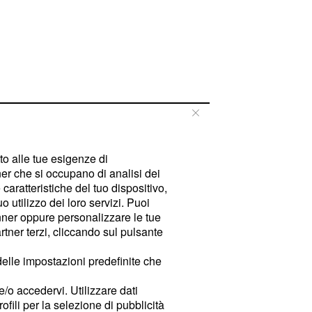
tto alle tue esigenze di
er che si occupano di analisi dei
caratteristiche del tuo dispositivo,
 utilizzo dei loro servizi. Puoi
ner oppure personalizzare le tue
tner terzi, cliccando sul pulsante
delle impostazioni predefinite che
e/o accedervi. Utilizzare dati
rofili per la selezione di pubblicità