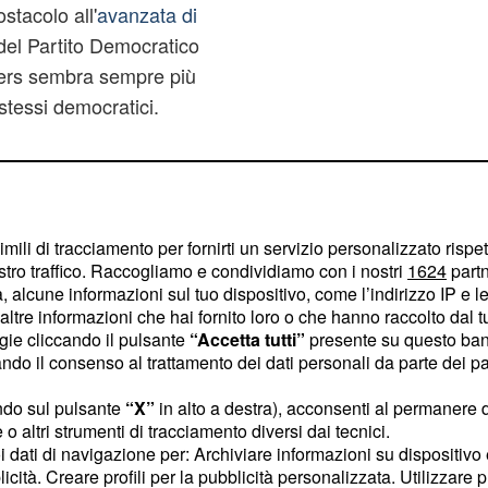
stacolo all'
avanzata di
el Partito Democratico
ders sembra sempre più
stessi democratici.
Clinton:
ill abusatore di
imili di tracciamento per fornirti un servizio personalizzato rispe
stro traffico. Raccogliamo e condividiamo con i nostri
1624
partn
ca statunitense e
 alcune informazioni sul tuo dispositivo, come l’indirizzo IP e le 
azioni aggressive,
ltre informazioni che hai fornito loro o che hanno raccolto dal tuo
ogie cliccando il pulsante
“Accetta tutti”
presente su questo ban
 i migranti messicani.
o il consenso al trattamento dei dati personali da parte dei par
r essere una persona
ndo sul pulsante
“X”
in alto a destra), acconsenti al permanere 
zza un linguaggio
o altri strumenti di tracciamento diversi dai tecnici.
uoi dati di navigazione per: Archiviare informazioni su dispositivo 
ulla lingua, anche se
licità. Creare profili per la pubblicità personalizzata. Utilizzare p