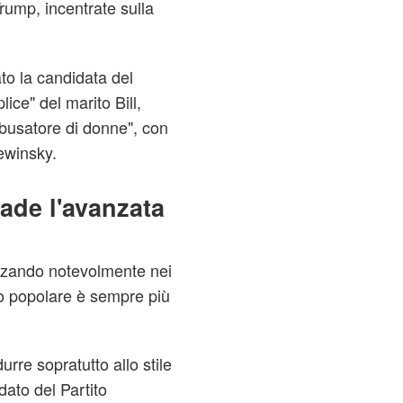
Trump, incentrate sulla
to la candidata del
ice" del marito Bill,
busatore di donne", con
Lewinsky.
ade l'avanzata
nzando notevolmente nei
so popolare è sempre più
urre sopratutto allo stile
ato del Partito