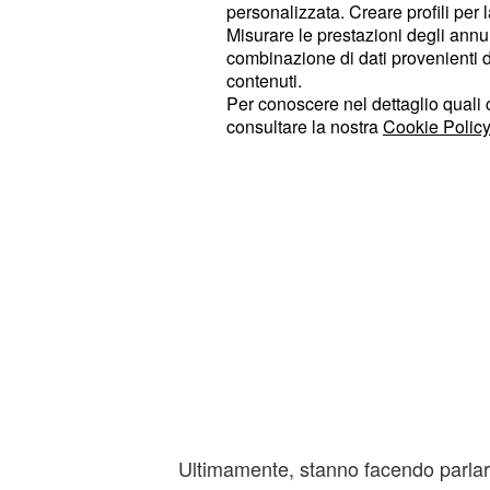
questo vuole anche dire lasciarsi an
personalizzata. Creare profili per 
eccessive ed estremamente politica
Misurare le prestazioni degli annun
combinazione di dati provenienti da 
contenuti.
Per conoscere nel dettaglio quali c
consultare la nostra
Cookie Policy
Ultimamente, stanno facendo parlare