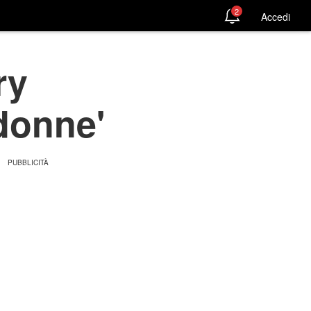
2
Accedi
ry
 donne'