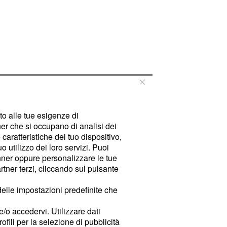
tto alle tue esigenze di
er che si occupano di analisi dei
caratteristiche del tuo dispositivo,
 utilizzo dei loro servizi. Puoi
ner oppure personalizzare le tue
tner terzi, cliccando sul pulsante
delle impostazioni predefinite che
e/o accedervi. Utilizzare dati
rofili per la selezione di pubblicità