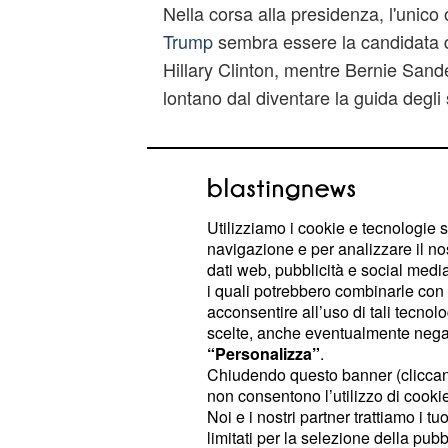
Nella corsa alla presidenza, l'unico o
Trump
sembra essere la candidata d
Hillary Clinton, mentre Bernie San
lontano dal diventare la guida degli 
L'attacco di Trump ai 
'Hillary complice di B
donne'
Utilizziamo i cookie e tecnologie s
navigazione e per analizzare il no
Trump ha abituato l'opinione pubbli
dati web, pubblicità e social media,
mondiale alle sue boutade e provoc
i quali potrebbero combinarle con a
acconsentire all’uso di tali tecnol
dall'attacco all'Islam a quello contro
scelte, anche eventualmente negand
“Personalizza”
.
Il candidato repubblicano
è noto pe
Chiudendo questo banner (clicca
che non le manda a dire e che utili
non consentono l’utilizzo di cookie 
Noi e i nostri partner trattiamo i t
estremamente diretto e senza peli s
limitati per la selezione della pubb