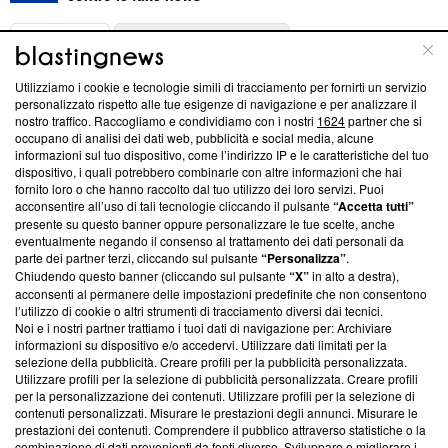
ABOUT
LINEA EDITORIALE
Utilizziamo i cookie e tecnologie simili di tracciamento per fornirti un servizio
Questa sezione offre informazioni trasparenti su Blasting
personalizzato rispetto alle tue esigenze di navigazione e per analizzare il
nostro traffico. Raccogliamo e condividiamo con i nostri
1624
partner che si
News, sui nostri processi editoriali e su come ci impegniamo a
occupano di analisi dei dati web, pubblicità e social media, alcune
creare news di qualità. Inoltre, afferma la nostra aderenza a
informazioni sul tuo dispositivo, come l’indirizzo IP e le caratteristiche del tuo
‘Trust Project - News with Integrity’
Blasting News non è
dispositivo, i quali potrebbero combinarle con altre informazioni che hai
ancora membro del programma, ma ha richiesto di farne
fornito loro o che hanno raccolto dal tuo utilizzo dei loro servizi. Puoi
parte; Trust Project non ha ancora effettuato una verifica di
acconsentire all’uso di tali tecnologie cliccando il pulsante
“Accetta tutti”
conformità agli standard.
presente su questo banner oppure personalizzare le tue scelte, anche
eventualmente negando il consenso al trattamento dei dati personali da
parte dei partner terzi, cliccando sul pulsante
“Personalizza”
.
Su di noi
Chiudendo questo banner (cliccando sul pulsante
“X”
in alto a destra),
acconsenti al permanere delle impostazioni predefinite che non consentono
Team editoriale
l’utilizzo di cookie o altri strumenti di tracciamento diversi dai tecnici.
Noi e i nostri partner trattiamo i tuoi dati di navigazione per: Archiviare
Corporate
informazioni su dispositivo e/o accedervi. Utilizzare dati limitati per la
selezione della pubblicità. Creare profili per la pubblicità personalizzata.
Redazione
Utilizzare profili per la selezione di pubblicità personalizzata. Creare profili
per la personalizzazione dei contenuti. Utilizzare profili per la selezione di
Informativa Privacy
contenuti personalizzati. Misurare le prestazioni degli annunci. Misurare le
prestazioni dei contenuti. Comprendere il pubblico attraverso statistiche o la
Cookie Policy
combinazione di dati provenienti da fonti diverse. Sviluppare e migliorare i