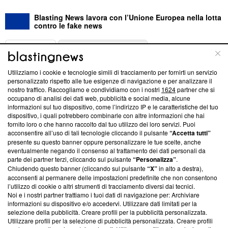
Blasting News lavora con l’Unione Europea nella lotta
contro le fake news
ABOUT
LINEA EDITORIALE
Utilizziamo i cookie e tecnologie simili di tracciamento per fornirti un servizio
Questa sezione offre informazioni trasparenti su Blasting
personalizzato rispetto alle tue esigenze di navigazione e per analizzare il
nostro traffico. Raccogliamo e condividiamo con i nostri
1624
partner che si
News, sui nostri processi editoriali e su come ci impegniamo a
occupano di analisi dei dati web, pubblicità e social media, alcune
creare news di qualità. Inoltre, afferma la nostra aderenza a
informazioni sul tuo dispositivo, come l’indirizzo IP e le caratteristiche del tuo
‘Trust Project - News with Integrity’
Blasting News non è
dispositivo, i quali potrebbero combinarle con altre informazioni che hai
ancora membro del programma, ma ha richiesto di farne
fornito loro o che hanno raccolto dal tuo utilizzo dei loro servizi. Puoi
parte; Trust Project non ha ancora effettuato una verifica di
acconsentire all’uso di tali tecnologie cliccando il pulsante
“Accetta tutti”
conformità agli standard.
presente su questo banner oppure personalizzare le tue scelte, anche
eventualmente negando il consenso al trattamento dei dati personali da
parte dei partner terzi, cliccando sul pulsante
“Personalizza”
.
Su di noi
Chiudendo questo banner (cliccando sul pulsante
“X”
in alto a destra),
acconsenti al permanere delle impostazioni predefinite che non consentono
Team editoriale
l’utilizzo di cookie o altri strumenti di tracciamento diversi dai tecnici.
Noi e i nostri partner trattiamo i tuoi dati di navigazione per: Archiviare
Corporate
informazioni su dispositivo e/o accedervi. Utilizzare dati limitati per la
selezione della pubblicità. Creare profili per la pubblicità personalizzata.
Redazione
Utilizzare profili per la selezione di pubblicità personalizzata. Creare profili