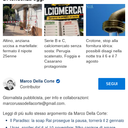
Altino, anziana
Serie B e C,
Crotone, stop alla
uccisa a martellate:
calciomercato senza
fornitura idrica:
fermato il nipote
sosta: Perugia
possibili disagi nella
25enne
scatenato, Foggia e
notte tra il 6 e il 7
Casarano
agosto
protagoniste
Marco Della Corte
SEGUI
Contributor
Giornalista pubblicista, per info e collaborazioni:
marcorussodellacorte@gmail.com.
Leggi di più sullo stesso argomento da Marco Della Corte:
Il Paradiso: la soap Rai prosegue la pausa, tornerà il 2 gennaio
Upas, spoiler dal 6 al 10 novembre: Niko capisce di amare