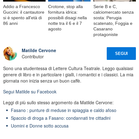
Addio a Francesco
Crotone, stop alla
Serie B e C,
Guccini: il cantautore
fornitura idrica:
calciomercato senza
si è spento all'età di
possibili disagi nella
sosta: Perugia
86 anni
notte tra il 6 e il 7
scatenato, Foggia e
agosto
Casarano
protagoniste
Matilde Cervone
SEGUI
Contributor
Sono una studentessa di Lettere Cultura Teatrale. Leggo qualsiasi
genere di libro e in particolare i gialli, i romantici e i classici. La mia
giornata non inizia senza un buon caffè.
Segui
Matilde
su Facebook
Leggi di più sullo stesso argomento da Matilde Cervone:
Fasano : punture di meduse in spiaggia e caldo afoso
Spaccio di droga a Fasano: condannati tre cittadini
Uomini e Donne sotto accusa