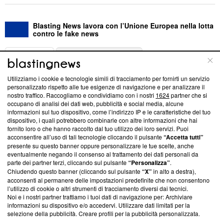
Blasting News lavora con l’Unione Europea nella lotta
contro le fake news
ABOUT
LINEA EDITORIALE
Utilizziamo i cookie e tecnologie simili di tracciamento per fornirti un servizio
Questa sezione offre informazioni trasparenti su Blasting
personalizzato rispetto alle tue esigenze di navigazione e per analizzare il
nostro traffico. Raccogliamo e condividiamo con i nostri
1624
partner che si
News, sui nostri processi editoriali e su come ci impegniamo a
occupano di analisi dei dati web, pubblicità e social media, alcune
creare news di qualità. Inoltre, afferma la nostra aderenza a
informazioni sul tuo dispositivo, come l’indirizzo IP e le caratteristiche del tuo
‘Trust Project - News with Integrity’
Blasting News non è
dispositivo, i quali potrebbero combinarle con altre informazioni che hai
ancora membro del programma, ma ha richiesto di farne
fornito loro o che hanno raccolto dal tuo utilizzo dei loro servizi. Puoi
parte; Trust Project non ha ancora effettuato una verifica di
acconsentire all’uso di tali tecnologie cliccando il pulsante
“Accetta tutti”
conformità agli standard.
presente su questo banner oppure personalizzare le tue scelte, anche
eventualmente negando il consenso al trattamento dei dati personali da
parte dei partner terzi, cliccando sul pulsante
“Personalizza”
.
Su di noi
Chiudendo questo banner (cliccando sul pulsante
“X”
in alto a destra),
acconsenti al permanere delle impostazioni predefinite che non consentono
Team editoriale
l’utilizzo di cookie o altri strumenti di tracciamento diversi dai tecnici.
Noi e i nostri partner trattiamo i tuoi dati di navigazione per: Archiviare
Corporate
informazioni su dispositivo e/o accedervi. Utilizzare dati limitati per la
selezione della pubblicità. Creare profili per la pubblicità personalizzata.
Redazione