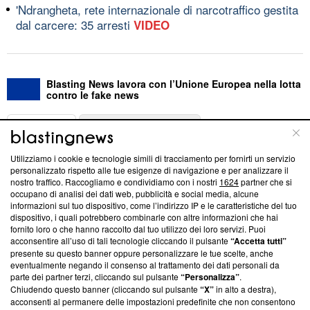
'Ndrangheta, rete internazionale di narcotraffico gestita
dal carcere: 35 arresti
VIDEO
Blasting News lavora con l’Unione Europea nella lotta
contro le fake news
ABOUT
LINEA EDITORIALE
Utilizziamo i cookie e tecnologie simili di tracciamento per fornirti un servizio
Questa sezione offre informazioni trasparenti su Blasting
personalizzato rispetto alle tue esigenze di navigazione e per analizzare il
nostro traffico. Raccogliamo e condividiamo con i nostri
1624
partner che si
News, sui nostri processi editoriali e su come ci impegniamo a
occupano di analisi dei dati web, pubblicità e social media, alcune
creare news di qualità. Inoltre, afferma la nostra aderenza a
informazioni sul tuo dispositivo, come l’indirizzo IP e le caratteristiche del tuo
‘Trust Project - News with Integrity’
Blasting News non è
dispositivo, i quali potrebbero combinarle con altre informazioni che hai
ancora membro del programma, ma ha richiesto di farne
fornito loro o che hanno raccolto dal tuo utilizzo dei loro servizi. Puoi
parte; Trust Project non ha ancora effettuato una verifica di
acconsentire all’uso di tali tecnologie cliccando il pulsante
“Accetta tutti”
conformità agli standard.
presente su questo banner oppure personalizzare le tue scelte, anche
eventualmente negando il consenso al trattamento dei dati personali da
parte dei partner terzi, cliccando sul pulsante
“Personalizza”
.
Su di noi
Chiudendo questo banner (cliccando sul pulsante
“X”
in alto a destra),
acconsenti al permanere delle impostazioni predefinite che non consentono
Team editoriale