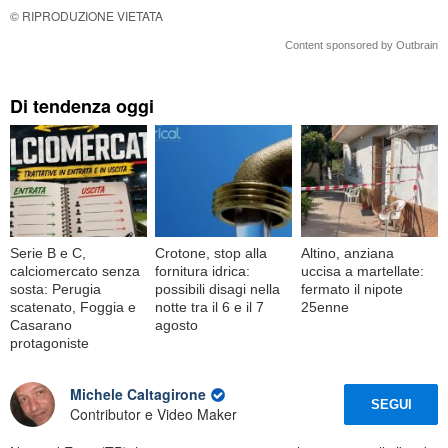
© RIPRODUZIONE VIETATA
Content sponsored by Outbrain
Di tendenza oggi
Serie B e C,
Crotone, stop alla
Altino, anziana
calciomercato senza
fornitura idrica:
uccisa a martellate:
sosta: Perugia
possibili disagi nella
fermato il nipote
scatenato, Foggia e
notte tra il 6 e il 7
25enne
Casarano
agosto
protagoniste
Michele Caltagirone
SEGUI
Contributor e Video Maker