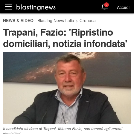
2
Accedi
NEWS & VIDEO
Blasting News Italia
>
Cronaca
Trapani, Fazio: 'Ripristino
domiciliari, notizia infondata'
Il candidato sindaco di Trapani, Mimmo Fazio, non tornerà agli arresti
domiciliari