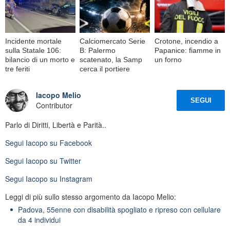
Incidente mortale
Calciomercato Serie
Crotone, incendio a
sulla Statale 106:
B: Palermo
Papanice: fiamme in
bilancio di un morto e
scatenato, la Samp
un forno
tre feriti
cerca il portiere
Iacopo Melio
SEGUI
Contributor
Parlo di Diritti, Libertà e Parità..
Segui
Iacopo
su Facebook
Segui
Iacopo
su Twitter
Segui
Iacopo
su Instagram
Leggi di più sullo stesso argomento da Iacopo Melio:
Padova, 55enne con disabilità spogliato e ripreso con cellulare
da 4 individui