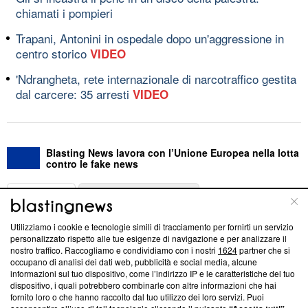
chiamati i pompieri
Trapani, Antonini in ospedale dopo un'aggressione in
centro storico
VIDEO
'Ndrangheta, rete internazionale di narcotraffico gestita
dal carcere: 35 arresti
VIDEO
Blasting News lavora con l’Unione Europea nella lotta
contro le fake news
ABOUT
LINEA EDITORIALE
Utilizziamo i cookie e tecnologie simili di tracciamento per fornirti un servizio
Questa sezione offre informazioni trasparenti su Blasting
personalizzato rispetto alle tue esigenze di navigazione e per analizzare il
nostro traffico. Raccogliamo e condividiamo con i nostri
1624
partner che si
News, sui nostri processi editoriali e su come ci impegniamo a
occupano di analisi dei dati web, pubblicità e social media, alcune
creare news di qualità. Inoltre, afferma la nostra aderenza a
informazioni sul tuo dispositivo, come l’indirizzo IP e le caratteristiche del tuo
‘Trust Project - News with Integrity’
Blasting News non è
dispositivo, i quali potrebbero combinarle con altre informazioni che hai
ancora membro del programma, ma ha richiesto di farne
fornito loro o che hanno raccolto dal tuo utilizzo dei loro servizi. Puoi
parte; Trust Project non ha ancora effettuato una verifica di