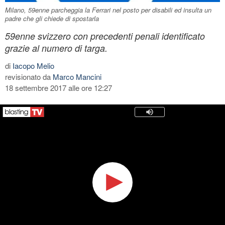
Milano, 59enne parcheggia la Ferrari nel posto per disabili ed insulta un
padre che gli chiede di spostarla
59enne svizzero con precedenti penali identificato
grazie al numero di targa.
di
Iacopo Melio
revisionato da
Marco Mancini
18 settembre 2017 alle ore 12:27