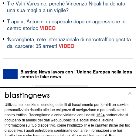
Tre Valli Varesine: perché Vincenzo Nibali ha donato
una sua maglia a un vigile?
Trapani, Antonini in ospedale dopo un'aggressione in
centro storico
VIDEO
'Ndrangheta, rete internazionale di narcotraffico gestita
dal carcere: 35 arresti
VIDEO
Blasting News lavora con l’Unione Europea nella lotta
contro le fake news
ABOUT
LINEA EDITORIALE
Utilizziamo i cookie e tecnologie simili di tracciamento per fornirti un servizio
Questa sezione offre informazioni trasparenti su Blasting
personalizzato rispetto alle tue esigenze di navigazione e per analizzare il
nostro traffico. Raccogliamo e condividiamo con i nostri
1624
partner che si
News, sui nostri processi editoriali e su come ci impegniamo a
occupano di analisi dei dati web, pubblicità e social media, alcune
creare news di qualità. Inoltre, afferma la nostra aderenza a
informazioni sul tuo dispositivo, come l’indirizzo IP e le caratteristiche del tuo
‘Trust Project - News with Integrity’
Blasting News non è
dispositivo, i quali potrebbero combinarle con altre informazioni che hai
ancora membro del programma, ma ha richiesto di farne
fornito loro o che hanno raccolto dal tuo utilizzo dei loro servizi. Puoi