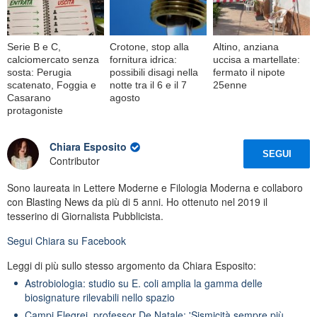
Serie B e C,
Crotone, stop alla
Altino, anziana
calciomercato senza
fornitura idrica:
uccisa a martellate:
sosta: Perugia
possibili disagi nella
fermato il nipote
scatenato, Foggia e
notte tra il 6 e il 7
25enne
Casarano
agosto
protagoniste
Chiara Esposito
SEGUI
Contributor
Sono laureata in Lettere Moderne e Filologia Moderna e collaboro
con Blasting News da più di 5 anni. Ho ottenuto nel 2019 il
tesserino di Giornalista Pubblicista.
Segui
Chiara
su Facebook
Leggi di più sullo stesso argomento da Chiara Esposito:
Astrobiologia: studio su E. coli amplia la gamma delle
biosignature rilevabili nello spazio
Campi Flegrei, professor De Natale: 'Sismicità sempre più