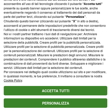
parte; Trust Project non ha ancora effettuato una verifica di
acconsentire all’uso di tali tecnologie cliccando il pulsante
“Accetta tutti”
conformità agli standard.
presente su questo banner oppure personalizzare le tue scelte, anche
eventualmente negando il consenso al trattamento dei dati personali da
parte dei partner terzi, cliccando sul pulsante
“Personalizza”
.
Su di noi
Chiudendo questo banner (cliccando sul pulsante
“X”
in alto a destra),
acconsenti al permanere delle impostazioni predefinite che non consentono
Team editoriale
l’utilizzo di cookie o altri strumenti di tracciamento diversi dai tecnici.
Noi e i nostri partner trattiamo i tuoi dati di navigazione per: Archiviare
Corporate
informazioni su dispositivo e/o accedervi. Utilizzare dati limitati per la
selezione della pubblicità. Creare profili per la pubblicità personalizzata.
Redazione
Utilizzare profili per la selezione di pubblicità personalizzata. Creare profili
per la personalizzazione dei contenuti. Utilizzare profili per la selezione di
Informativa Privacy
contenuti personalizzati. Misurare le prestazioni degli annunci. Misurare le
prestazioni dei contenuti. Comprendere il pubblico attraverso statistiche o la
Cookie Policy
combinazione di dati provenienti da fonti diverse. Sviluppare e migliorare i
servizi. Utilizzare dati limitati per la selezione dei contenuti.
Blasting SA, IDI CHE-247.845.224, Via Carlo Frasca, 3 - 6900
Per conoscere nel dettaglio quali cookie utilizziamo sul sito e per modificare,
Lugano (Svizzera) Tel:
+39 0690258937
in qualsiasi momento, le tue preferenze, ti invitiamo a consultare la nostra
Cookie Policy
.
© 2026 Blasting News
ACCETTA TUTTI
PERSONALIZZA