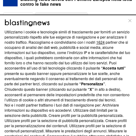
contro le fake news
ABOUT
LINEA EDITORIALE
Utilizziamo i cookie e tecnologie simili di tracciamento per fornirti un servizio
Questa sezione offre informazioni trasparenti su Blasting
personalizzato rispetto alle tue esigenze di navigazione e per analizzare il
nostro traffico. Raccogliamo e condividiamo con i nostri
1624
partner che si
News, sui nostri processi editoriali e su come ci impegniamo a
occupano di analisi dei dati web, pubblicità e social media, alcune
creare news di qualità. Inoltre, afferma la nostra aderenza a
informazioni sul tuo dispositivo, come l’indirizzo IP e le caratteristiche del tuo
‘Trust Project - News with Integrity’
Blasting News non è
dispositivo, i quali potrebbero combinarle con altre informazioni che hai
ancora membro del programma, ma ha richiesto di farne
fornito loro o che hanno raccolto dal tuo utilizzo dei loro servizi. Puoi
parte; Trust Project non ha ancora effettuato una verifica di
acconsentire all’uso di tali tecnologie cliccando il pulsante
“Accetta tutti”
conformità agli standard.
presente su questo banner oppure personalizzare le tue scelte, anche
eventualmente negando il consenso al trattamento dei dati personali da
parte dei partner terzi, cliccando sul pulsante
“Personalizza”
.
Su di noi
Chiudendo questo banner (cliccando sul pulsante
“X”
in alto a destra),
acconsenti al permanere delle impostazioni predefinite che non consentono
Team editoriale
l’utilizzo di cookie o altri strumenti di tracciamento diversi dai tecnici.
Noi e i nostri partner trattiamo i tuoi dati di navigazione per: Archiviare
Corporate
informazioni su dispositivo e/o accedervi. Utilizzare dati limitati per la
selezione della pubblicità. Creare profili per la pubblicità personalizzata.
Redazione
Utilizzare profili per la selezione di pubblicità personalizzata. Creare profili
per la personalizzazione dei contenuti. Utilizzare profili per la selezione di
Informativa Privacy
contenuti personalizzati. Misurare le prestazioni degli annunci. Misurare le
prestazioni dei contenuti. Comprendere il pubblico attraverso statistiche o la