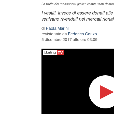
La truffa dei “cassonetti gialli”: vestiti usati desti
I vestiti, invece di essere donati all
venivano rivenduti nei mercati rional
di
Paola Marini
revisionato da
Federico Gonzo
5 dicembre 2017 alle ore 03:09