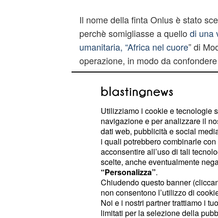
Il nome della finta Onlus è stato sc
perchè somigliasse a quello
di una 
umanitaria, “Africa nel cuore
” di Mo
operazione, in modo da confondere e
superficiali.
La truffa
Utilizziamo i cookie e tecnologie s
I truffatori si avvalevano per la racco
navigazione e per analizzare il no
dati web, pubblicità e social media,
disseminati in circa 100 comuni del
i quali potrebbero combinarle con a
Piemonte e del Friuli, e non disdeg
acconsentire all’uso di tali tecnol
porta a porta: alla base c'era la fint
scelte, anche eventualmente negand
“Personalizza”
.
Africa alle popolazioni bisognose. Inv
Chiudendo questo banner (clicca
nella “
” a S
Nuova Tessil Pezzame
non consentono l’utilizzo di cookie 
collettrice, in teoria per essere trat
Noi e i nostri partner trattiamo i t
limitati per la selezione della pubb
pratica gli abiti usati venivano indi