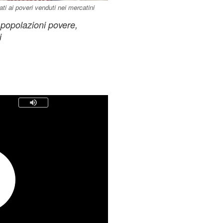
nati ai poveri venduti nei mercatini
e popolazioni povere,
i