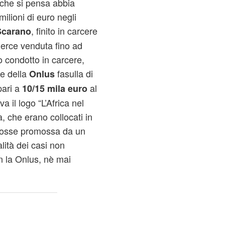
a, che si pensa abbia
ilioni di euro negli
, finito in carcere
Scarano
merce venduta fino ad
o condotto in carcere,
e della
fasulla di
Onlus
pari a
al
10/15 mila euro
a il logo “L’Africa nel
a, che erano collocati in
 fosse promossa da un
lità dei casi non
n la Onlus, nè mai