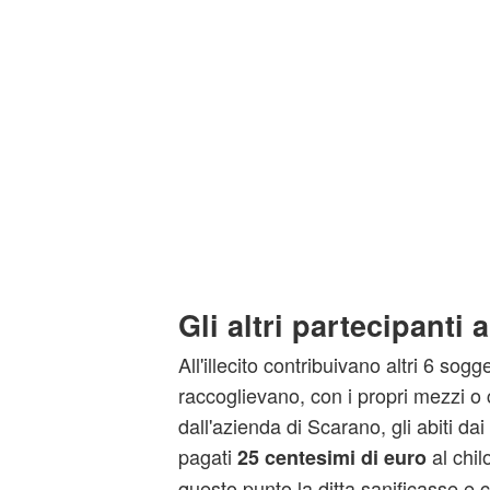
Gli altri partecipanti a
All'illecito contribuivano altri 6 sogge
raccoglievano, con i propri mezzi o 
dall'azienda di Scarano, gli abiti da
pagati
al chil
25 centesimi di euro
questo punto la ditta sanificasse e c