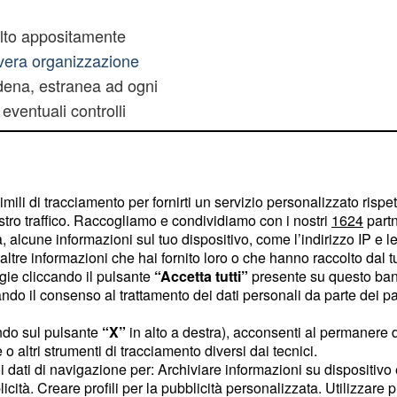
elto appositamente
vera organizzazione
dena, estranea ad ogni
ventuali controlli
imili di tracciamento per fornirti un servizio personalizzato rispe
lta di cassonetti gialli
stro traffico. Raccogliamo e condividiamo con i nostri
1624
partn
 alcune informazioni sul tuo dispositivo, come l’indirizzo IP e le 
la Lombardia, del
ltre informazioni che hai fornito loro o che hanno raccolto dal tuo
navano anche la raccolta
ogie cliccando il pulsante
“Accetta tutti”
presente su questo ban
a promessa di spedirli in
o il consenso al trattamento dei dati personali da parte dei par
ece il vestiario finiva
ndo sul pulsante
“X”
in alto a destra), acconsenti al permanere 
olaro, un'azienda
o altri strumenti di tracciamento diversi dai tecnici.
tato e sanificato mentre in
uoi dati di navigazione per: Archiviare informazioni su dispositivo 
licità. Creare profili per la pubblicità personalizzata. Utilizzare p
rizzati, previo pagamento,