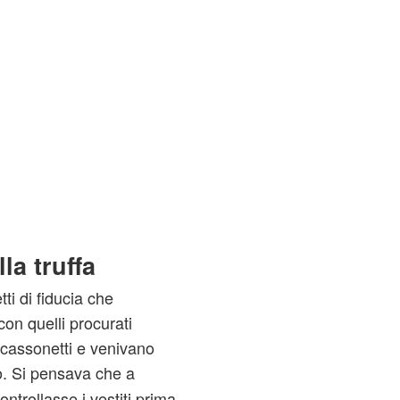
lla truffa
tti di fiducia che
con quelli procurati
i cassonetti e venivano
o. Si pensava che a
ontrollasse i vestiti prima