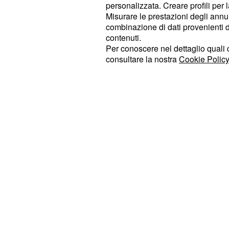
personalizzata. Creare profili per 
nei
della Tunisia, di Napol
mercatini
Misurare le prestazioni degli annun
combinazione di dati provenienti da 
sulle bancarelle rionali.
contenuti.
Per conoscere nel dettaglio quali c
consultare la nostra
Cookie Policy