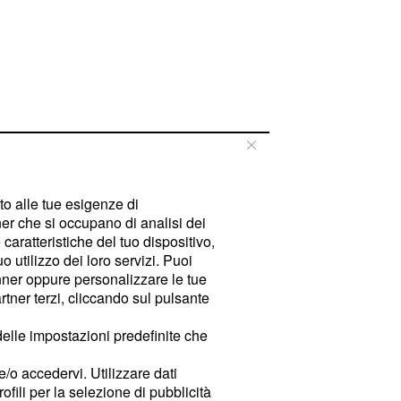
tto alle tue esigenze di
er che si occupano di analisi dei
caratteristiche del tuo dispositivo,
 utilizzo dei loro servizi. Puoi
ner oppure personalizzare le tue
tner terzi, cliccando sul pulsante
delle impostazioni predefinite che
e/o accedervi. Utilizzare dati
rofili per la selezione di pubblicità