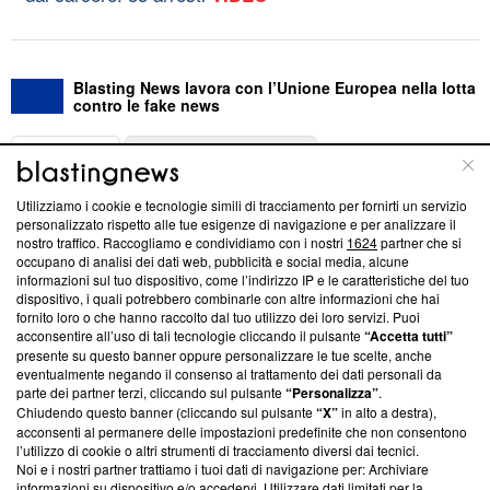
Blasting News lavora con l’Unione Europea nella lotta
contro le fake news
ABOUT
LINEA EDITORIALE
Utilizziamo i cookie e tecnologie simili di tracciamento per fornirti un servizio
Questa sezione offre informazioni trasparenti su Blasting
personalizzato rispetto alle tue esigenze di navigazione e per analizzare il
nostro traffico. Raccogliamo e condividiamo con i nostri
1624
partner che si
News, sui nostri processi editoriali e su come ci impegniamo a
occupano di analisi dei dati web, pubblicità e social media, alcune
creare news di qualità. Inoltre, afferma la nostra aderenza a
informazioni sul tuo dispositivo, come l’indirizzo IP e le caratteristiche del tuo
‘Trust Project - News with Integrity’
Blasting News non è
dispositivo, i quali potrebbero combinarle con altre informazioni che hai
ancora membro del programma, ma ha richiesto di farne
fornito loro o che hanno raccolto dal tuo utilizzo dei loro servizi. Puoi
parte; Trust Project non ha ancora effettuato una verifica di
acconsentire all’uso di tali tecnologie cliccando il pulsante
“Accetta tutti”
conformità agli standard.
presente su questo banner oppure personalizzare le tue scelte, anche
eventualmente negando il consenso al trattamento dei dati personali da
parte dei partner terzi, cliccando sul pulsante
“Personalizza”
.
Su di noi
Chiudendo questo banner (cliccando sul pulsante
“X”
in alto a destra),
acconsenti al permanere delle impostazioni predefinite che non consentono
Team editoriale
l’utilizzo di cookie o altri strumenti di tracciamento diversi dai tecnici.
Noi e i nostri partner trattiamo i tuoi dati di navigazione per: Archiviare
Corporate
informazioni su dispositivo e/o accedervi. Utilizzare dati limitati per la