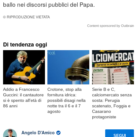
ballo nei discorsi pubblici del Papa.
© RIPRODUZIONE VIETATA
Content sponsored by Outbrain
Di tendenza oggi
Addio a Francesco
Crotone, stop alla
Serie B e C,
Guccini: il cantautore
fornitura idrica:
calciomercato senza
si è spento all'età di
possibili disagi nella
sosta: Perugia
86 anni
notte tra il 6 e il 7
scatenato, Foggia e
agosto
Casarano
protagoniste
Angelo D'Amico
SEGUI