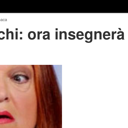
naca
hi: ora insegnerà 