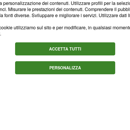
televendite. Dove si
la personalizzazione dei contenuti. Utilizzare profili per la selez
ci. Misurare le prestazioni dei contenuti. Comprendere il pubblic
ituto paritario Volta di
fonti diverse. Sviluppare e migliorare i servizi. Utilizzare dati l
nno un costo che va dai
 scrive il quotidiano 'Il
ookie utilizziamo sul sito e per modificare, in qualsiasi momento,
.
 dovesse essere
sse assentarsi senza
ACCETTA TUTTI
ra: sua figlia
Stefania
rsisti la lezione ci sarà lo
PERSONALIZZA