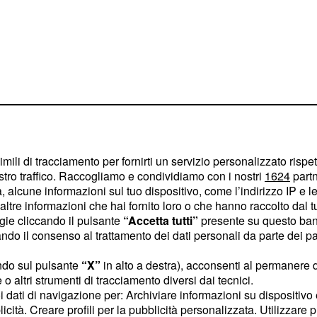
imili di tracciamento per fornirti un servizio personalizzato rispe
stro traffico. Raccogliamo e condividiamo con i nostri
1624
partn
 alcune informazioni sul tuo dispositivo, come l’indirizzo IP e le 
 è sconosciuto solo a
ltre informazioni che hai fornito loro o che hanno raccolto dal tuo
: Wanna Marchi. La
ogie cliccando il pulsante
“Accetta tutti”
presente su questo ban
o il consenso al trattamento dei dati personali da parte dei par
ar parlare di sé: a quanto
diventata ufficialmente
ndo sul pulsante
“X”
in alto a destra), acconsenti al permanere 
o altri strumenti di tracciamento diversi dai tecnici.
vità ancora non è
uoi dati di navigazione per: Archiviare informazioni su dispositivo 
orsi privati riguardanti
licità. Creare profili per la pubblicità personalizzata. Utilizzare p