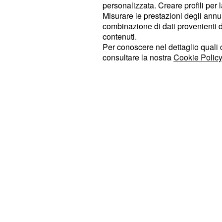
la formazione per la promozione di 
personalizzata. Creare profili per 
Misurare le prestazioni degli annun
svolgeranno questi corsi? Presso l'ist
combinazione di dati provenienti da 
Milano ed è stato stabilito che avra
contenuti.
cento ai duecento euro al mese. Come
Per conoscere nel dettaglio quali c
consultare la nostra
Cookie Policy
Messaggero', se Wanna Marchi non
disponibile per alcuni giorni e dove
poter svolgere le lezioni, niente pau
la sostituirà e quindi per i co
Nobile
stesso.