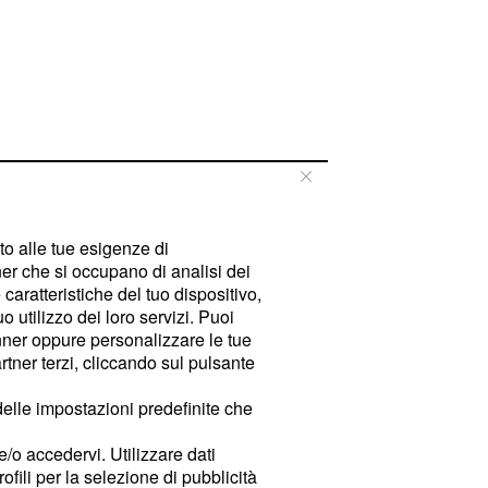
tto alle tue esigenze di
er che si occupano di analisi dei
caratteristiche del tuo dispositivo,
 utilizzo dei loro servizi. Puoi
ner oppure personalizzare le tue
tner terzi, cliccando sul pulsante
delle impostazioni predefinite che
e/o accedervi. Utilizzare dati
rofili per la selezione di pubblicità