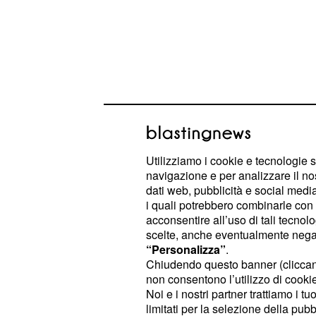
Utilizziamo i cookie e tecnologie s
navigazione e per analizzare il no
dati web, pubblicità e social media,
Riguarda una truffatrice il cui nome
i quali potrebbero combinarle con a
pochi, anzi ormai tutti sanno chi è
acconsentire all’uso di tali tecnol
scelte, anche eventualmente negand
'signora delle
' torna a f
televendite
“Personalizza”
.
pare ora ha cambiato mestiere ed è 
Chiudendo questo banner (clicca
non consentono l’utilizzo di cookie 
anche se la sua atti
un'insegnante
Noi e i nostri partner trattiamo i t
iniziata. Precisamente svolgerà dei c
limitati per la selezione della pubb