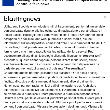
contro le fake news
ABOUT
LINEA EDITORIALE
Utilizziamo i cookie e tecnologie simili di tracciamento per fornirti un servizio
Questa sezione offre informazioni trasparenti su Blasting
personalizzato rispetto alle tue esigenze di navigazione e per analizzare il
nostro traffico. Raccogliamo e condividiamo con i nostri
1624
partner che si
News, sui nostri processi editoriali e su come ci impegniamo a
occupano di analisi dei dati web, pubblicità e social media, alcune
creare news di qualità. Inoltre, afferma la nostra aderenza a
informazioni sul tuo dispositivo, come l’indirizzo IP e le caratteristiche del tuo
‘Trust Project - News with Integrity’
Blasting News non è
dispositivo, i quali potrebbero combinarle con altre informazioni che hai
ancora membro del programma, ma ha richiesto di farne
fornito loro o che hanno raccolto dal tuo utilizzo dei loro servizi. Puoi
parte; Trust Project non ha ancora effettuato una verifica di
acconsentire all’uso di tali tecnologie cliccando il pulsante
“Accetta tutti”
conformità agli standard.
presente su questo banner oppure personalizzare le tue scelte, anche
eventualmente negando il consenso al trattamento dei dati personali da
parte dei partner terzi, cliccando sul pulsante
“Personalizza”
.
Su di noi
Chiudendo questo banner (cliccando sul pulsante
“X”
in alto a destra),
acconsenti al permanere delle impostazioni predefinite che non consentono
Team editoriale
l’utilizzo di cookie o altri strumenti di tracciamento diversi dai tecnici.
Noi e i nostri partner trattiamo i tuoi dati di navigazione per: Archiviare
Corporate
informazioni su dispositivo e/o accedervi. Utilizzare dati limitati per la
selezione della pubblicità. Creare profili per la pubblicità personalizzata.
Redazione
Utilizzare profili per la selezione di pubblicità personalizzata. Creare profili
per la personalizzazione dei contenuti. Utilizzare profili per la selezione di
Informativa Privacy
contenuti personalizzati. Misurare le prestazioni degli annunci. Misurare le