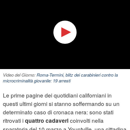
Video del Giorno:
Roma-Termini, blitz dei carabinieri contro la
microcriminalità giovanile: 19 arresti
Le prime pagine dei quotidiani californiani in
questi ultimi giorni si stanno soffermando su un
determinato caso di cronaca nera: sono stati
ritrovati i
coinvolti nella
quattro cadaveri
sparatoria del 10 marzo a Yountville, una cittadina