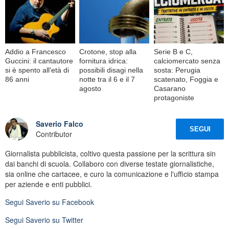
Addio a Francesco
Crotone, stop alla
Serie B e C,
Guccini: il cantautore
fornitura idrica:
calciomercato senza
si è spento all'età di
possibili disagi nella
sosta: Perugia
86 anni
notte tra il 6 e il 7
scatenato, Foggia e
agosto
Casarano
protagoniste
Saverio Falco
SEGUI
Contributor
Giornalista pubblicista, coltivo questa passione per la scrittura sin
dai banchi di scuola. Collaboro con diverse testate giornalistiche,
sia online che cartacee, e curo la comunicazione e l'ufficio stampa
per aziende e enti pubblici.
Segui
Saverio
su Facebook
Segui
Saverio
su Twitter