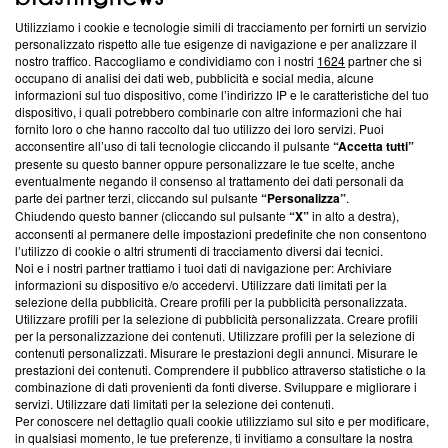
Utilizziamo i cookie e tecnologie simili di tracciamento per fornirti un servizio
personalizzato rispetto alle tue esigenze di navigazione e per analizzare il
Questa sezione offre informazioni trasparenti su Blasting
nostro traffico. Raccogliamo e condividiamo con i nostri
1624
partner che si
News, sui nostri processi editoriali e su come ci impegniamo a
occupano di analisi dei dati web, pubblicità e social media, alcune
creare news di qualità. Inoltre, afferma la nostra aderenza a
informazioni sul tuo dispositivo, come l’indirizzo IP e le caratteristiche del tuo
‘Trust Project - News with Integrity’
Blasting News non è
dispositivo, i quali potrebbero combinarle con altre informazioni che hai
fornito loro o che hanno raccolto dal tuo utilizzo dei loro servizi. Puoi
ancora membro del programma, ma ha richiesto di farne
acconsentire all’uso di tali tecnologie cliccando il pulsante
“Accetta tutti”
parte; Trust Project non ha ancora effettuato una verifica di
presente su questo banner oppure personalizzare le tue scelte, anche
conformità agli standard.
eventualmente negando il consenso al trattamento dei dati personali da
parte dei partner terzi, cliccando sul pulsante
“Personalizza”
.
Su di noi
Chiudendo questo banner (cliccando sul pulsante
“X”
in alto a destra),
acconsenti al permanere delle impostazioni predefinite che non consentono
Team editoriale
l’utilizzo di cookie o altri strumenti di tracciamento diversi dai tecnici.
Noi e i nostri partner trattiamo i tuoi dati di navigazione per: Archiviare
Corporate
informazioni su dispositivo e/o accedervi. Utilizzare dati limitati per la
selezione della pubblicità. Creare profili per la pubblicità personalizzata.
Redazione
Utilizzare profili per la selezione di pubblicità personalizzata. Creare profili
per la personalizzazione dei contenuti. Utilizzare profili per la selezione di
Informativa Privacy
contenuti personalizzati. Misurare le prestazioni degli annunci. Misurare le
prestazioni dei contenuti. Comprendere il pubblico attraverso statistiche o la
Cookie Policy
combinazione di dati provenienti da fonti diverse. Sviluppare e migliorare i
servizi. Utilizzare dati limitati per la selezione dei contenuti.
Per conoscere nel dettaglio quali cookie utilizziamo sul sito e per modificare,
Blasting SA, IDI CHE-247.845.224, Via Carlo Frasca, 3 - 6900
in qualsiasi momento, le tue preferenze, ti invitiamo a consultare la nostra
Lugano (Svizzera) Tel:
+39 0690258937