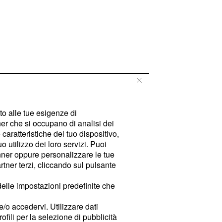
tto alle tue esigenze di
er che si occupano di analisi dei
caratteristiche del tuo dispositivo,
 utilizzo dei loro servizi. Puoi
ner oppure personalizzare le tue
tner terzi, cliccando sul pulsante
delle impostazioni predefinite che
e/o accedervi. Utilizzare dati
rofili per la selezione di pubblicità