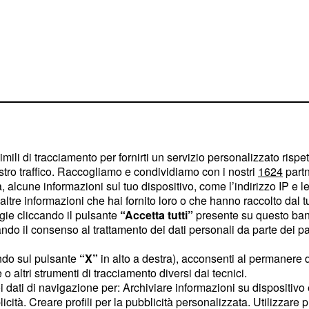
imili di tracciamento per fornirti un servizio personalizzato rispe
stro traffico. Raccogliamo e condividiamo con i nostri
1624
partn
 alcune informazioni sul tuo dispositivo, come l’indirizzo IP e le 
ltre informazioni che hai fornito loro o che hanno raccolto dal tuo
di casa
ogie cliccando il pulsante
“Accetta tutti”
presente su questo ban
o il consenso al trattamento dei dati personali da parte dei par
cchiandola nel cortile di
ini a Milano, perché
ndo sul pulsante
“X”
in alto a destra), acconsenti al permanere 
rogramma. Per lui era
o altri strumenti di tracciamento diversi dai tecnici.
uoi dati di navigazione per: Archiviare informazioni su dispositivo 
un medico, toccasse il
licità. Creare profili per la pubblicità personalizzata. Utilizzare p