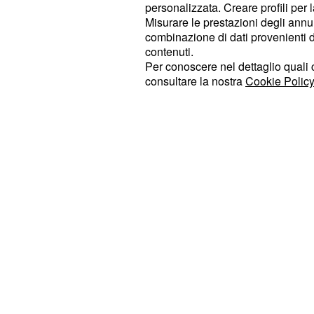
seno alla consorte. La ragazza però
personalizzata. Creare profili per 
non subire altre angherie e lo ha de
Misurare le prestazioni degli annun
combinazione di dati provenienti da 
Dopo la denuncia ha raccontato una
contenuti.
e violenze taciute che durava da ann
Per conoscere nel dettaglio quali c
anche per i più futili motivi e anche
consultare la nostra
Cookie Policy
fondamento. Il marito lavora come la
e spesso tornava a tarda notte con 
consorte rimanesse sveglia per cuci