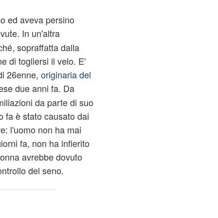
o ed aveva persino
ute. In un'altra
é, sopraffatta dalla
di togliersi il velo. E'
di 26enne,
originaria del
aese due anni fa. Da
iliazioni da parte di suo
o fa è stato causato dai
tre: l'uomo non ha mai
orni fa, non ha infierito
a donna avrebbe dovuto
ntrollo del seno.