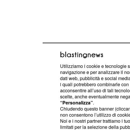
Utilizziamo i cookie e tecnologie s
navigazione e per analizzare il no
dati web, pubblicità e social media,
i quali potrebbero combinarle con a
Picchiata nel cortile 
acconsentire all’uso di tali tecnol
scelte, anche eventualmente negand
L'uomo si è rivoltato contro di lei pi
“Personalizza”
.
casa, situata in zona di via Maciach
Chiudendo questo banner (clicca
contrario alla visita senologica in p
non consentono l’utilizzo di cookie 
Noi e i nostri partner trattiamo i t
inconcepibile che un uomo, seppur 
limitati per la selezione della pubb