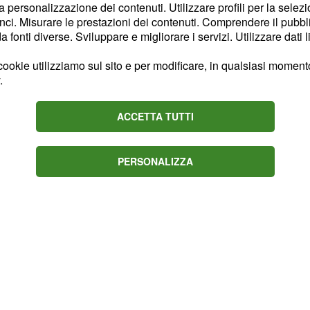
 ha deciso finalmente di
la personalizzazione dei contenuti. Utilizzare profili per la selez
nunciato ai carabinieri.
ci. Misurare le prestazioni dei contenuti. Comprendere il pubblic
fonti diverse. Sviluppare e migliorare i servizi. Utilizzare dati l
 lunga storia di
soprusi
i: l'uomo la picchiava
ookie utilizziamo sul sito e per modificare, in qualsiasi momento,
 per pretesti senza
.
vapiatti in un ristorante
ACCETTA TUTTI
la pretesa che la
nargli.
PERSONALIZZA