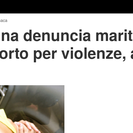
naca
na denuncia marit
rto per violenze,