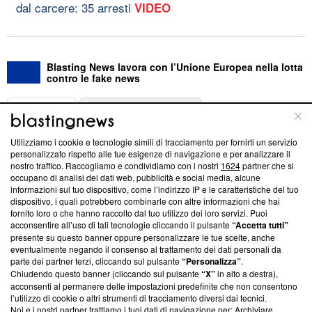
dal carcere: 35 arresti
VIDEO
Blasting News lavora con l’Unione Europea nella lotta
contro le fake news
ABOUT
LINEA EDITORIALE
Utilizziamo i cookie e tecnologie simili di tracciamento per fornirti un servizio
Questa sezione offre informazioni trasparenti su Blasting
personalizzato rispetto alle tue esigenze di navigazione e per analizzare il
nostro traffico. Raccogliamo e condividiamo con i nostri
1624
partner che si
News, sui nostri processi editoriali e su come ci impegniamo a
occupano di analisi dei dati web, pubblicità e social media, alcune
creare news di qualità. Inoltre, afferma la nostra aderenza a
informazioni sul tuo dispositivo, come l’indirizzo IP e le caratteristiche del tuo
‘Trust Project - News with Integrity’
Blasting News non è
dispositivo, i quali potrebbero combinarle con altre informazioni che hai
ancora membro del programma, ma ha richiesto di farne
fornito loro o che hanno raccolto dal tuo utilizzo dei loro servizi. Puoi
parte; Trust Project non ha ancora effettuato una verifica di
acconsentire all’uso di tali tecnologie cliccando il pulsante
“Accetta tutti”
conformità agli standard.
presente su questo banner oppure personalizzare le tue scelte, anche
eventualmente negando il consenso al trattamento dei dati personali da
parte dei partner terzi, cliccando sul pulsante
“Personalizza”
.
Su di noi
Chiudendo questo banner (cliccando sul pulsante
“X”
in alto a destra),
acconsenti al permanere delle impostazioni predefinite che non consentono
Team editoriale
l’utilizzo di cookie o altri strumenti di tracciamento diversi dai tecnici.
Noi e i nostri partner trattiamo i tuoi dati di navigazione per: Archiviare