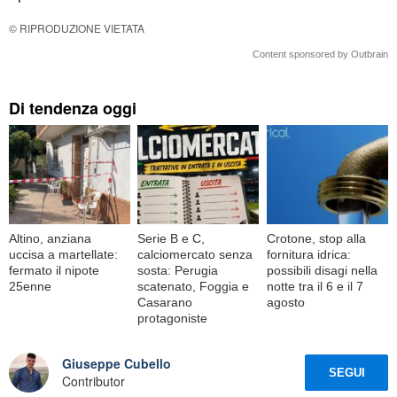
© RIPRODUZIONE VIETATA
Content sponsored by Outbrain
Di tendenza oggi
Altino, anziana
Serie B e C,
Crotone, stop alla
uccisa a martellate:
calciomercato senza
fornitura idrica:
fermato il nipote
sosta: Perugia
possibili disagi nella
25enne
scatenato, Foggia e
notte tra il 6 e il 7
Casarano
agosto
protagoniste
Giuseppe Cubello
SEGUI
Contributor