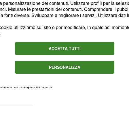
la personalizzazione dei contenuti. Utilizzare profili per la selez
cui tutte le attività
ci. Misurare le prestazioni dei contenuti. Comprendere il pubblic
co c'era una cliente
fonti diverse. Sviluppare e migliorare i servizi. Utilizzare dati l
n trattamento. Quando
ookie utilizziamo sul sito e per modificare, in qualsiasi momento,
rata, quest'ultima si è
.
 finti sia all'esterno che
o avrebbero
ferito al collo
ACCETTA TUTTI
PERSONALIZZA
ono intervenuti gli agenti
go sardo e
duto al trasporto della