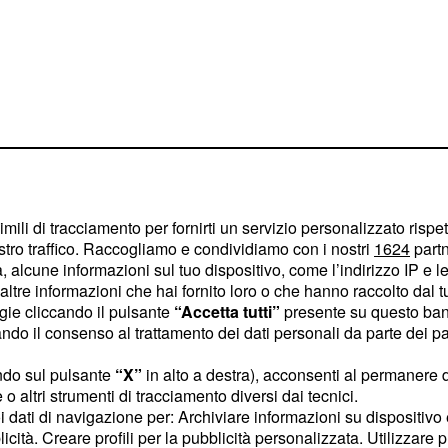
imili di tracciamento per fornirti un servizio personalizzato rispe
stro traffico. Raccogliamo e condividiamo con i nostri
1624
partn
 alcune informazioni sul tuo dispositivo, come l’indirizzo IP e le 
ltre informazioni che hai fornito loro o che hanno raccolto dal tuo
ogie cliccando il pulsante
“Accetta tutti”
presente su questo ban
la marcia inserita, ha
o il consenso al trattamento dei dati personali da parte dei par
rata, entrando con la sua
rciale.
ndo sul pulsante
“X”
in alto a destra), acconsenti al permanere 
o altri strumenti di tracciamento diversi dai tecnici.
uoi dati di navigazione per: Archiviare informazioni su dispositivo 
ferita
licità. Creare profili per la pubblicità personalizzata. Utilizzare p