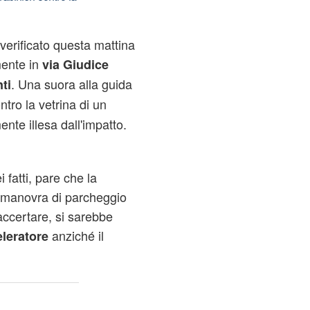
 verificato questa mattina
mente in
via Giudice
. Una suora alla guida
ti
ntro la vetrina di un
nte illesa dall'impatto.
fatti, pare che la
 manovra di parcheggio
ccertare, si sarebbe
anziché il
eleratore