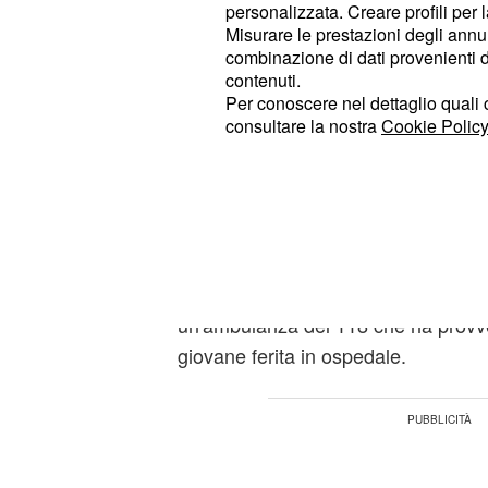
personalizzata. Creare profili per 
L'incidente è avvenuto in un orario in 
Misurare le prestazioni degli annun
erano già aperte, e nel centro esteti
combinazione di dati provenienti da 
contenuti.
distesa su un lettino in attesa di u
Per conoscere nel dettaglio quali c
l'auto ha colpito violentemente la vet
consultare la nostra
Cookie Policy
letteralmente frantumata. I vetri sono
all'interno del negozio, e purtropp
la malcapitata
.
31enne
Sul posto, subito dopo l'incidente,
s
della polizia municipale
del capoluo
un'ambulanza del 118 che ha provve
giovane ferita in ospedale.