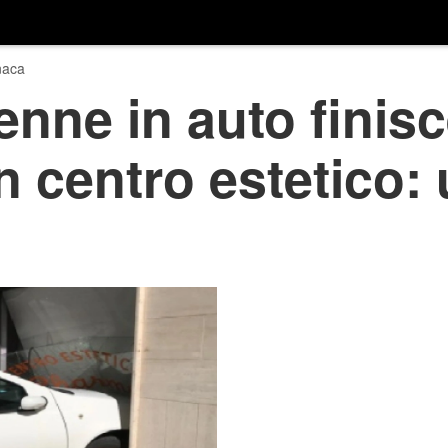
naca
0enne in auto finis
n centro estetico: 