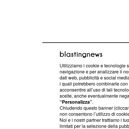
Utilizziamo i cookie e tecnologie s
navigazione e per analizzare il no
dati web, pubblicità e social media,
i quali potrebbero combinarle con a
acconsentire all’uso di tali tecnol
Il veicolo quindi, probabilmente con 
scelte, anche eventualmente negand
preso velocità e ha abbattuto la vet
“Personalizza”
.
parte anteriore nell'esercizio comme
Chiudendo questo banner (clicca
non consentono l’utilizzo di cookie 
Noi e i nostri partner trattiamo i t
Una cliente è rimasta 
limitati per la selezione della pubb