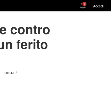
2
Accedi
ce contro
un ferito