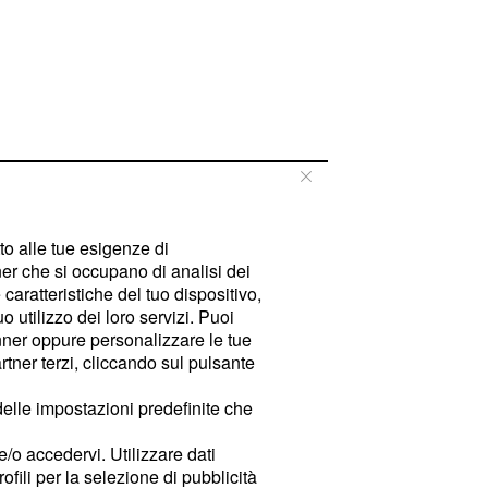
tto alle tue esigenze di
er che si occupano di analisi dei
caratteristiche del tuo dispositivo,
 utilizzo dei loro servizi. Puoi
ner oppure personalizzare le tue
tner terzi, cliccando sul pulsante
delle impostazioni predefinite che
e/o accedervi. Utilizzare dati
rofili per la selezione di pubblicità