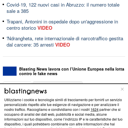
Covid-19, 122 nuovi casi in Abruzzo: il numero totale
sale a 385
Trapani, Antonini in ospedale dopo un'aggressione in
centro storico
VIDEO
'Ndrangheta, rete internazionale di narcotraffico gestita
dal carcere: 35 arresti
VIDEO
Blasting News lavora con l’Unione Europea nella lotta
contro le fake news
ABOUT
LINEA EDITORIALE
Utilizziamo i cookie e tecnologie simili di tracciamento per fornirti un servizio
Questa sezione offre informazioni trasparenti su Blasting
personalizzato rispetto alle tue esigenze di navigazione e per analizzare il
nostro traffico. Raccogliamo e condividiamo con i nostri
1624
partner che si
News, sui nostri processi editoriali e su come ci impegniamo a
occupano di analisi dei dati web, pubblicità e social media, alcune
creare news di qualità. Inoltre, afferma la nostra aderenza a
informazioni sul tuo dispositivo, come l’indirizzo IP e le caratteristiche del tuo
‘Trust Project - News with Integrity’
Blasting News non è
dispositivo, i quali potrebbero combinarle con altre informazioni che hai
ancora membro del programma, ma ha richiesto di farne