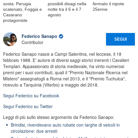
sosta: Perugia
possibili disagi nella
fermato il nipote
scatenato, Foggia e
notte tra il 6 e il 7
25enne
Casarano
agosto
protagoniste
Federico Sanapo
SEGUI
Contributor
Federico Sanapo nasce a Campi Salentina, nel leccese, il 18
febbraio 1988. E' autore di diversi saggi storici inerenti i Cavalieri
Templari. Appassionato di storia medievale, ha vinto numerosi
premi per i suoi contributi, quali il "Premio Nazionale Ricerca nel
Mistero" assegnatogli a Roma nel 2013, e il "Premio Tuchulca",
ricevuto a Tarquinia (Viterbo) a maggio del 2018.
Segui
Federico
su Facebook
Segui
Federico
su Twitter
Leggi di più sullo stesso argomento da Federico Sanapo:
Brindisi, rivendevano auto rubate con targhe di veicoli in
circolazione: due arresti