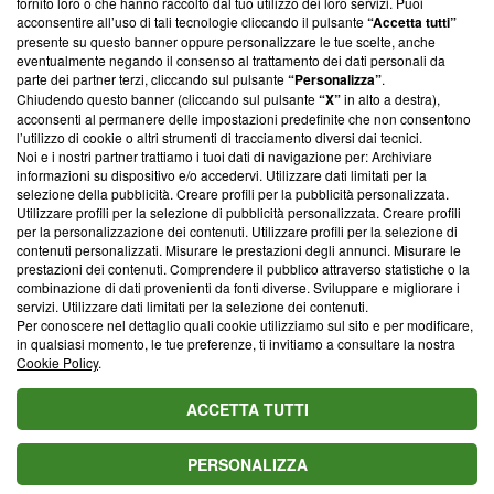
fornito loro o che hanno raccolto dal tuo utilizzo dei loro servizi. Puoi
parte; Trust Project non ha ancora effettuato una verifica di
acconsentire all’uso di tali tecnologie cliccando il pulsante
“Accetta tutti”
conformità agli standard.
presente su questo banner oppure personalizzare le tue scelte, anche
eventualmente negando il consenso al trattamento dei dati personali da
parte dei partner terzi, cliccando sul pulsante
“Personalizza”
.
Su di noi
Chiudendo questo banner (cliccando sul pulsante
“X”
in alto a destra),
acconsenti al permanere delle impostazioni predefinite che non consentono
Team editoriale
l’utilizzo di cookie o altri strumenti di tracciamento diversi dai tecnici.
Noi e i nostri partner trattiamo i tuoi dati di navigazione per: Archiviare
Corporate
informazioni su dispositivo e/o accedervi. Utilizzare dati limitati per la
selezione della pubblicità. Creare profili per la pubblicità personalizzata.
Redazione
Utilizzare profili per la selezione di pubblicità personalizzata. Creare profili
per la personalizzazione dei contenuti. Utilizzare profili per la selezione di
Informativa Privacy
contenuti personalizzati. Misurare le prestazioni degli annunci. Misurare le
prestazioni dei contenuti. Comprendere il pubblico attraverso statistiche o la
Cookie Policy
combinazione di dati provenienti da fonti diverse. Sviluppare e migliorare i
servizi. Utilizzare dati limitati per la selezione dei contenuti.
Blasting SA, IDI CHE-247.845.224, Via Carlo Frasca, 3 - 6900
Per conoscere nel dettaglio quali cookie utilizziamo sul sito e per modificare,
Lugano (Svizzera) Tel:
+39 0690258937
in qualsiasi momento, le tue preferenze, ti invitiamo a consultare la nostra
Cookie Policy
.
© 2026 Blasting News
ACCETTA TUTTI
PERSONALIZZA