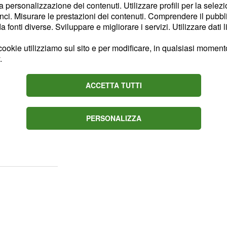
 avvisato subito le
la personalizzazione dei contenuti. Utilizzare profili per la selez
sono finite in
ci. Misurare le prestazioni dei contenuti. Comprendere il pubblic
fonti diverse. Sviluppare e migliorare i servizi. Utilizzare dati l
ti che lavorano all'interno
ti ultimi sono stati
ookie utilizziamo sul sito e per modificare, in qualsiasi momento,
.
enziario e posti
in
to contatti molto stretti
ACCETTA TUTTI
.
arsCoV-2
ri coinvolti nella
etto contatto con il
PERSONALIZZA
ena domiciliare