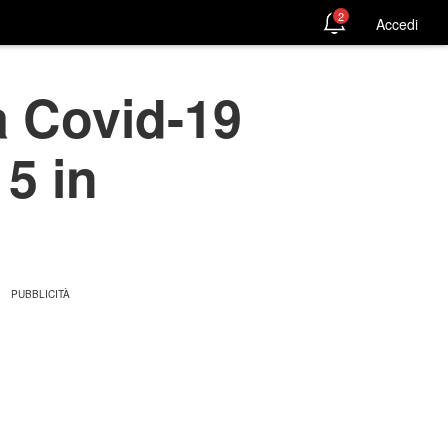
2
Accedi
a Covid-19
15 in