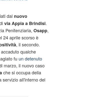
ati dal
nuovo
di
.
via Appia a Brindisi
zia Penitenziaria,
,
Osapp
l 24 aprile scorso è
, il secondo.
ositività
o accaduto qualche
agiato fu
un detenuto
di marzo, il nuovo caso
che si occupa della
a
 servizio all'interno del