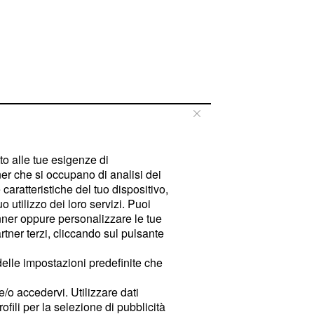
tto alle tue esigenze di
er che si occupano di analisi dei
caratteristiche del tuo dispositivo,
 utilizzo dei loro servizi. Puoi
ner oppure personalizzare le tue
tner terzi, cliccando sul pulsante
delle impostazioni predefinite che
e/o accedervi. Utilizzare dati
rofili per la selezione di pubblicità