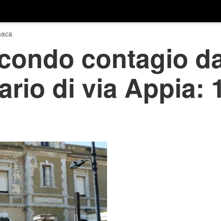
naca
econdo contagio d
ario di via Appia: 