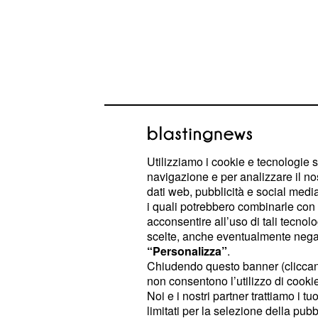
Utilizziamo i cookie e tecnologie s
navigazione e per analizzare il no
dati web, pubblicità e social media,
i quali potrebbero combinarle con a
Le condizioni di salute di questo pa
acconsentire all’uso di tali tecnol
rese note. Immediatamente la direzi
scelte, anche eventualmente negand
procedure di sicurezza del caso.
“Personalizza”
.
Chiudendo questo banner (clicca
non consentono l’utilizzo di cookie 
Quindici persone in 
Noi e i nostri partner trattiamo i t
limitati per la selezione della pubb