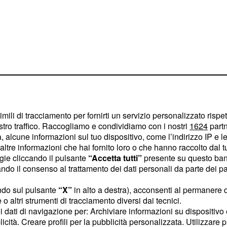
imili di tracciamento per fornirti un servizio personalizzato rispe
stro traffico. Raccogliamo e condividiamo con i nostri
1624
partn
 alcune informazioni sul tuo dispositivo, come l’indirizzo IP e le 
ltre informazioni che hai fornito loro o che hanno raccolto dal tuo
ziente non sono state
ogie cliccando il pulsante
“Accetta tutti”
presente su questo ban
one ha avviato tutte le
o il consenso al trattamento dei dati personali da parte dei par
ndo sul pulsante
“X”
in alto a destra), acconsenti al permanere 
o altri strumenti di tracciamento diversi dai tecnici.
quarantena
uoi dati di navigazione per: Archiviare informazioni su dispositivo 
licità. Creare profili per la pubblicità personalizzata. Utilizzare p