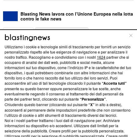
Blasting News lavora con l’Unione Europea nella lotta
contro le fake news
ABOUT
LINEA EDITORIALE
Utilizziamo i cookie e tecnologie simili di tracciamento per fornirti un servizio
Questa sezione offre informazioni trasparenti su Blasting
personalizzato rispetto alle tue esigenze di navigazione e per analizzare il
nostro traffico. Raccogliamo e condividiamo con i nostri
1624
partner che si
News, sui nostri processi editoriali e su come ci impegniamo a
occupano di analisi dei dati web, pubblicità e social media, alcune
creare news di qualità. Inoltre, afferma la nostra aderenza a
informazioni sul tuo dispositivo, come l’indirizzo IP e le caratteristiche del tuo
‘Trust Project - News with Integrity’
Blasting News non è
dispositivo, i quali potrebbero combinarle con altre informazioni che hai
ancora membro del programma, ma ha richiesto di farne
fornito loro o che hanno raccolto dal tuo utilizzo dei loro servizi. Puoi
parte; Trust Project non ha ancora effettuato una verifica di
acconsentire all’uso di tali tecnologie cliccando il pulsante
“Accetta tutti”
conformità agli standard.
presente su questo banner oppure personalizzare le tue scelte, anche
eventualmente negando il consenso al trattamento dei dati personali da
parte dei partner terzi, cliccando sul pulsante
“Personalizza”
.
Su di noi
Chiudendo questo banner (cliccando sul pulsante
“X”
in alto a destra),
acconsenti al permanere delle impostazioni predefinite che non consentono
Team editoriale
l’utilizzo di cookie o altri strumenti di tracciamento diversi dai tecnici.
Noi e i nostri partner trattiamo i tuoi dati di navigazione per: Archiviare
Corporate
informazioni su dispositivo e/o accedervi. Utilizzare dati limitati per la
selezione della pubblicità. Creare profili per la pubblicità personalizzata.
Redazione
Utilizzare profili per la selezione di pubblicità personalizzata. Creare profili