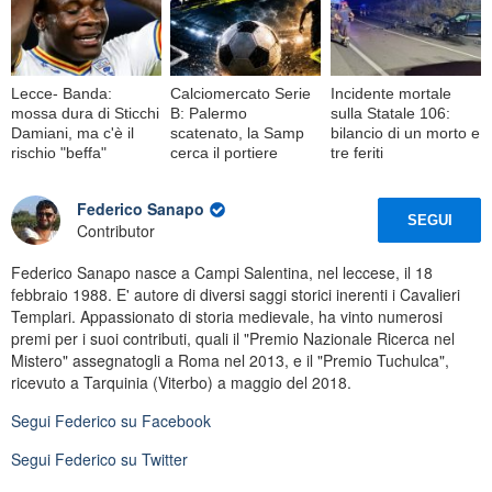
Lecce- Banda:
Calciomercato Serie
Incidente mortale
mossa dura di Sticchi
B: Palermo
sulla Statale 106:
Damiani, ma c'è il
scatenato, la Samp
bilancio di un morto e
rischio "beffa"
cerca il portiere
tre feriti
Federico Sanapo
SEGUI
Contributor
Federico Sanapo nasce a Campi Salentina, nel leccese, il 18
febbraio 1988. E' autore di diversi saggi storici inerenti i Cavalieri
Templari. Appassionato di storia medievale, ha vinto numerosi
premi per i suoi contributi, quali il "Premio Nazionale Ricerca nel
Mistero" assegnatogli a Roma nel 2013, e il "Premio Tuchulca",
ricevuto a Tarquinia (Viterbo) a maggio del 2018.
Segui
Federico
su Facebook
Segui
Federico
su Twitter