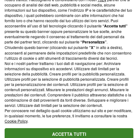
News, sui nostri processi editoriali e su come ci impegniamo a
occupano di analisi dei dati web, pubblicità e social media, alcune
creare news di qualità. Inoltre, afferma la nostra aderenza a
informazioni sul tuo dispositivo, come l’indirizzo IP e le caratteristiche del tuo
‘Trust Project - News with Integrity’
Blasting News non è
dispositivo, i quali potrebbero combinarle con altre informazioni che hai
fornito loro o che hanno raccolto dal tuo utilizzo dei loro servizi. Puoi
ancora membro del programma, ma ha richiesto di farne
acconsentire all’uso di tali tecnologie cliccando il pulsante
“Accetta tutti”
parte; Trust Project non ha ancora effettuato una verifica di
presente su questo banner oppure personalizzare le tue scelte, anche
conformità agli standard.
eventualmente negando il consenso al trattamento dei dati personali da
parte dei partner terzi, cliccando sul pulsante
“Personalizza”
.
Su di noi
Chiudendo questo banner (cliccando sul pulsante
“X”
in alto a destra),
acconsenti al permanere delle impostazioni predefinite che non consentono
Team editoriale
l’utilizzo di cookie o altri strumenti di tracciamento diversi dai tecnici.
Noi e i nostri partner trattiamo i tuoi dati di navigazione per: Archiviare
Corporate
informazioni su dispositivo e/o accedervi. Utilizzare dati limitati per la
selezione della pubblicità. Creare profili per la pubblicità personalizzata.
Redazione
Utilizzare profili per la selezione di pubblicità personalizzata. Creare profili
per la personalizzazione dei contenuti. Utilizzare profili per la selezione di
Informativa Privacy
contenuti personalizzati. Misurare le prestazioni degli annunci. Misurare le
prestazioni dei contenuti. Comprendere il pubblico attraverso statistiche o la
Cookie Policy
combinazione di dati provenienti da fonti diverse. Sviluppare e migliorare i
servizi. Utilizzare dati limitati per la selezione dei contenuti.
Per conoscere nel dettaglio quali cookie utilizziamo sul sito e per modificare,
Blasting SA, IDI CHE-247.845.224, Via Carlo Frasca, 3 - 6900
in qualsiasi momento, le tue preferenze, ti invitiamo a consultare la nostra
Lugano (Svizzera) Tel:
+39 0690258937
Cookie Policy
.
© 2026 Blasting News
ACCETTA TUTTI