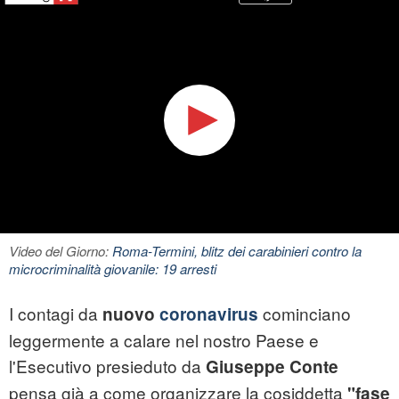
Video del Giorno:
Roma-Termini, blitz dei carabinieri contro la
microcriminalità giovanile: 19 arresti
I contagi da
cominciano
nuovo
coronavirus
leggermente a calare nel nostro Paese e
l'Esecutivo presieduto da
Giuseppe Conte
pensa già a come organizzare la cosiddetta
"fase