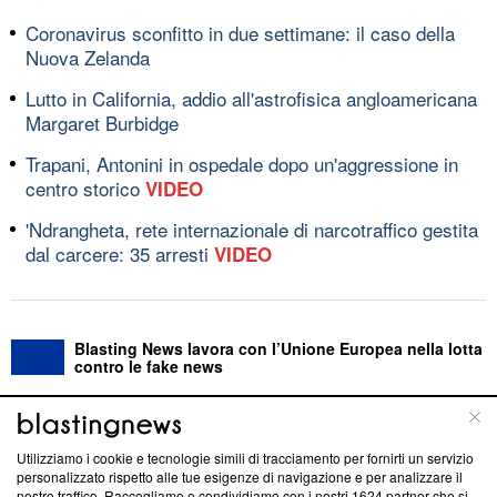
Coronavirus sconfitto in due settimane: il caso della
Nuova Zelanda
Lutto in California, addio all'astrofisica angloamericana
Margaret Burbidge
Trapani, Antonini in ospedale dopo un'aggressione in
centro storico
VIDEO
'Ndrangheta, rete internazionale di narcotraffico gestita
dal carcere: 35 arresti
VIDEO
Blasting News lavora con l’Unione Europea nella lotta
contro le fake news
ABOUT
LINEA EDITORIALE
Utilizziamo i cookie e tecnologie simili di tracciamento per fornirti un servizio
personalizzato rispetto alle tue esigenze di navigazione e per analizzare il
Questa sezione offre informazioni trasparenti su Blasting
nostro traffico. Raccogliamo e condividiamo con i nostri
1624
partner che si