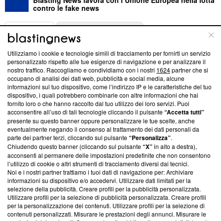
contro le fake news
ABOUT
LINEA EDITORIALE
Utilizziamo i cookie e tecnologie simili di tracciamento per fornirti un servizio
Questa sezione offre informazioni trasparenti su Blasting
personalizzato rispetto alle tue esigenze di navigazione e per analizzare il
nostro traffico. Raccogliamo e condividiamo con i nostri
1624
partner che si
News, sui nostri processi editoriali e su come ci impegniamo a
occupano di analisi dei dati web, pubblicità e social media, alcune
creare news di qualità. Inoltre, afferma la nostra aderenza a
informazioni sul tuo dispositivo, come l’indirizzo IP e le caratteristiche del tuo
‘Trust Project - News with Integrity’
Blasting News non è
dispositivo, i quali potrebbero combinarle con altre informazioni che hai
ancora membro del programma, ma ha richiesto di farne
fornito loro o che hanno raccolto dal tuo utilizzo dei loro servizi. Puoi
parte; Trust Project non ha ancora effettuato una verifica di
acconsentire all’uso di tali tecnologie cliccando il pulsante
“Accetta tutti”
conformità agli standard.
presente su questo banner oppure personalizzare le tue scelte, anche
eventualmente negando il consenso al trattamento dei dati personali da
parte dei partner terzi, cliccando sul pulsante
“Personalizza”
.
Su di noi
Chiudendo questo banner (cliccando sul pulsante
“X”
in alto a destra),
acconsenti al permanere delle impostazioni predefinite che non consentono
Team editoriale
l’utilizzo di cookie o altri strumenti di tracciamento diversi dai tecnici.
Noi e i nostri partner trattiamo i tuoi dati di navigazione per: Archiviare
Corporate
informazioni su dispositivo e/o accedervi. Utilizzare dati limitati per la
selezione della pubblicità. Creare profili per la pubblicità personalizzata.
Redazione
Utilizzare profili per la selezione di pubblicità personalizzata. Creare profili
per la personalizzazione dei contenuti. Utilizzare profili per la selezione di
Informativa Privacy
contenuti personalizzati. Misurare le prestazioni degli annunci. Misurare le