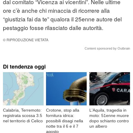
dal comitato “Vicenza ai vicentini”. Nelle ultime
ore c’è anche chi minaccia di ricorrere alla
“giustizia fai da te” qualora il 25enne autore del
pestaggio fosse rilasciato dalle autorità.
© RIPRODUZIONE VIETATA
Content sponsored by Outbrain
Di tendenza oggi
Calabria, Terremoto:
Crotone, stop alla
L'Aquila, tragedia in
registrata scossa 3.5
fornitura idrica:
moto: 51enne muore
nel territorio di Celico
possibili disagi nella
dopo schianto contro
notte tra il 6 e il 7
un albero
agosto