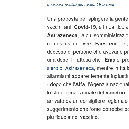
microcriminalità giovanile: 19 arresti
Una proposta per spingere la gente a
vaccini anti
, e in particola
Covid-19
, la cui somministrazi
Astrazeneca
cautelativa in diversi Paesi europei,
decesso di persone che avevano p
una dose. In attesa che l’
si pr
Ema
siero di Astrazeneca
, mentre in Ita
allarmismi apparentemente ingiustif
- dopo che l’
, l’Agenzia naziona
Aifa
lo stop precauzionale del
-
vaccino
arrivato da un consigliere regionale
suggerimento che forse potrebbe por
più fiducia nel vaccino.