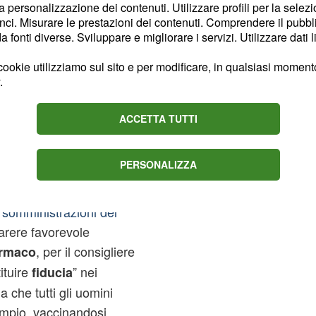
la personalizzazione dei contenuti. Utilizzare profili per la selez
a ricordato
l'assenza di
ci. Misurare le prestazioni dei contenuti. Comprendere il pubblic
, affermando che "i
o
fonti diverse. Sviluppare e migliorare i servizi. Utilizzare dati l
ookie utilizziamo sul sito e per modificare, in qualsiasi momento,
.
o Tutolo:
presentanti
ACCETTA TUTTI
PERSONALIZZA
opria idea ai colleghi di
bile – il governo
 somministrazioni del
arere favorevole
, per il consigliere
armaco
tituire
” nei
fiducia
a che tutti gli uomini
sempio, vaccinandosi