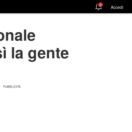
2
Accedi
onale
sì la gente