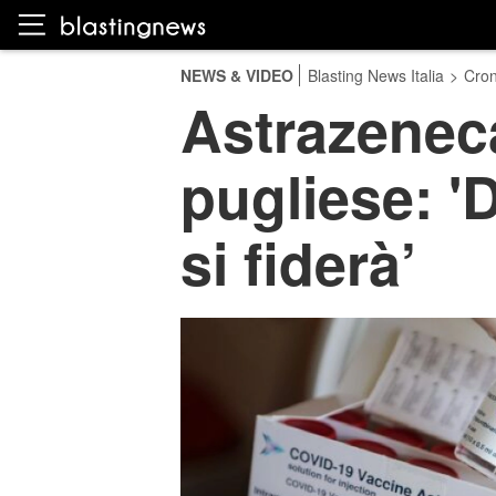
NEWS & VIDEO
Blasting News Italia
>
Cro
Astrazeneca
pugliese: 'D
si fiderà’