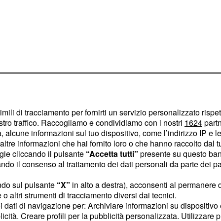
imili di tracciamento per fornirti un servizio personalizzato rispe
stro traffico. Raccogliamo e condividiamo con i nostri
1624
partn
 alcune informazioni sul tuo dispositivo, come l’indirizzo IP e le 
ltre informazioni che hai fornito loro o che hanno raccolto dal tuo
ogie cliccando il pulsante
“Accetta tutti”
presente su questo ban
o il consenso al trattamento dei dati personali da parte dei par
, suggerisce
n Emiliano
ndo sul pulsante
“X”
in alto a destra), acconsenti al permanere 
uzioni diano l’esempio,
o altri strumenti di tracciamento diversi dai tecnici.
inistrazione di
uoi dati di navigazione per: Archiviare informazioni su dispositivo 
licità. Creare profili per la pubblicità personalizzata. Utilizzare p
io
presidente
Palù,