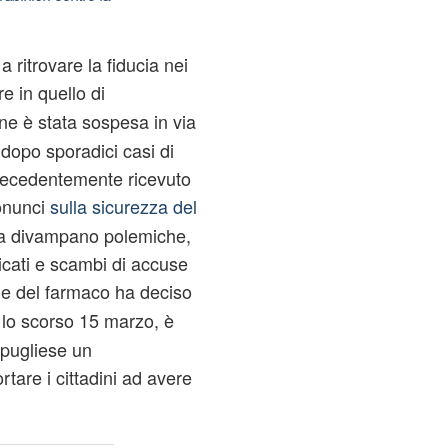
 ritrovare la fiducia nei
re in quello di
one è stata sospesa in via
 dopo sporadici casi di
recedentemente ricevuto
onunci
sulla sicurezza del
lia divampano polemiche,
icati e scambi di accuse
le del farmaco ha deciso
 lo scorso 15 marzo, è
 pugliese un
tare i cittadini ad avere