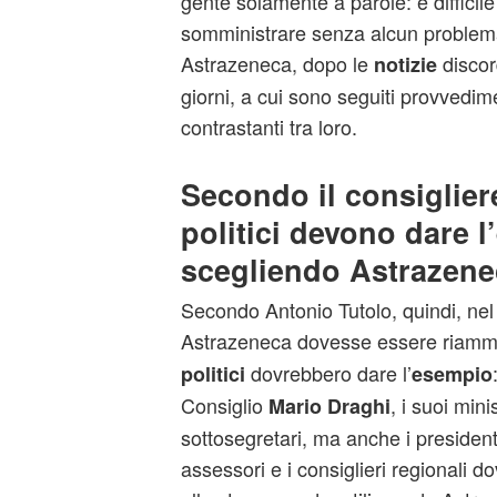
gente solamente a parole: è difficile 
somministrare senza alcun problema
Astrazeneca, dopo le
discord
notizie
giorni, a cui sono seguiti provvedime
contrastanti tra loro.
Secondo il consigliere
politici devono dare 
scegliendo Astrazene
Secondo Antonio Tutolo, quindi, nel c
Astrazeneca dovesse essere riam
dovrebbero dare l’
politici
esempio
Consiglio
, i suoi minis
Mario Draghi
sottosegretari, ma anche i president
assessori e i consiglieri regionali 