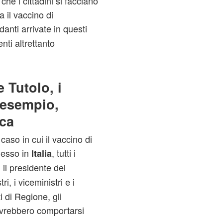
che i cittadini si facciano
 il vaccino di
anti arrivate in questi
nti altrettanto
 Tutolo, i
l’esempio,
ca
aso in cui il vaccino di
messo in
, tutti i
Italia
: il presidente del
tri, i viceministri e i
i di Regione, gli
dovrebbero comportarsi