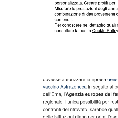
personalizzata. Creare profili per 
dell'Agenzia italiana del farmaco, h
Misurare le prestazioni degli annun
correlazioni tra decessi e vaccin
combinazione di dati provenienti da 
contenuti.
vaccini sono sicuri".
Per conoscere nel dettaglio quali c
consultare la nostra
Cookie Policy
La proposta di Antoni
Astrazeneca per i rap
delle istituzioni
Tutolo invece ha voluto chiarire la pr
Repubblica: se – come sembra proba
dovesse autorizzare la ripresa
delle
vaccino Astrazeneca
in seguito al p
dell’Ema, l'
Agenzia europea del f
regionale “l’unica possibilità per res
confronti del ritrovato, sarebbe quell
delle istituzioni diano per primi l’e