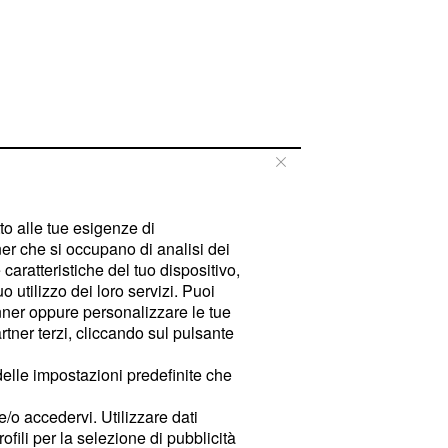
tto alle tue esigenze di
er che si occupano di analisi dei
caratteristiche del tuo dispositivo,
 utilizzo dei loro servizi. Puoi
ner oppure personalizzare le tue
tner terzi, cliccando sul pulsante
delle impostazioni predefinite che
e/o accedervi. Utilizzare dati
rofili per la selezione di pubblicità